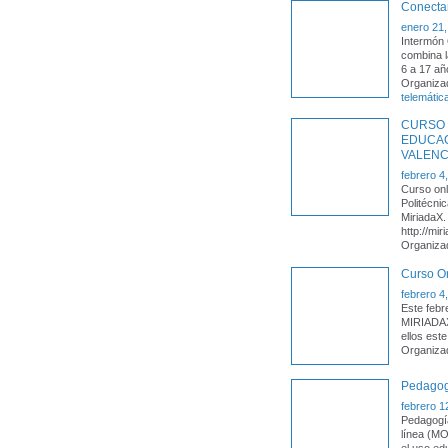
Conecta
enero 21,
Intermón 
combina l
6 a 17 añ
Organiza
telemátic
CURSO 
EDUCAC
VALENC
febrero 4
Curso on
Politécni
MiriadaX.
http://mi
Organiza
Curso On
febrero 4
Este febr
MIRIADAX,
ellos est
Organiza
Pedagog
febrero 1
Pedagogía
línea (MO