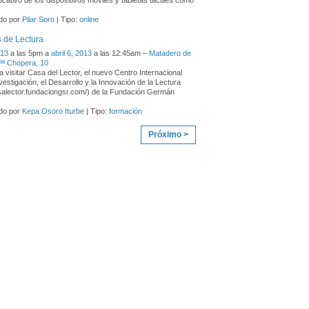
ucativo de los dispositivos móviles y tabletas táctiles como
do por
Pilar Soro
| Tipo:
online
 de Lectura
013
a las 5pm a
abril 6, 2013
a las 12:45am –
Matadero de
Pª Chopera, 10
 a visitar Casa del Lector, el nuevo Centro Internacional
vestigación, el Desarrollo y la Innovación de la Lectura
asalector.fundaciongsr.com/) de la Fundación Germán
do por
Kepa Osoro Iturbe
| Tipo:
formación
Próximo >