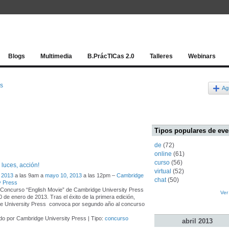
Red socia
Blogs
Multimedia
B.PrácTICas 2.0
Talleres
Webinars
os
Ag
Tipos populares de eve
de
(72)
online
(61)
curso
(56)
luces, acción!
virtual
(52)
 2013
a las 9am a
mayo 10, 2013
a las 12pm –
Cambridge
chat
(50)
y Press
 Concurso “English Movie” de Cambridge University Press
Ver
0 de enero de 2013. Tras el éxito de la primera edición,
e University Press convoca por segundo año al concurso
o por Cambridge University Press | Tipo:
concurso
abril
2013