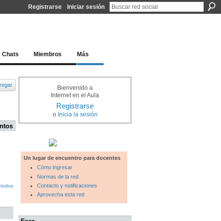
Registrarse
Iniciar sesión
l docente para una educación del siglo XXI
Chats
Miembros
Más
regar
Bienvenido a
Internet en el Aula
Registrarse
o
Inicia la sesión
ntos
Un lugar de encuentro para docentes
Cómo ingresar
Normas de la red
Contacto y notificaciones
 todos
Aprovecha esta red