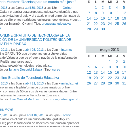
D
L
M
Mi
J
V
ndo Mundos: “Recetas para un mundo más justo”
1
2
3
4
5
 2013
a las 9am a
abril 30, 2013
a las 12pm –
Online
Oxfam organiza esta propuesta educativa telemática que
7
8
9
10
11
12
a actividad en el aula y el trabajo en red entre alumnado de
14
15
16
17
18
19
os de diferentes realidades culturales, económicas y soc
…
21
22
23
24
25
26
do por Intermón Oxfam | Tipo:
propuesta
,
educativa
,
a
28
29
30
ONLINE GRATUITO DE TECNOLOGíA EN LA
IÓN DE LA UNIVERSIDAD POLITÉCNICA DE
IA EN MIRIADAX
mayo
2013
, 2013
a las 1am a
abril 25, 2013
a las 7pm –
Internet
line GRATUITO que ofrecemos en la Universidad
D
L
M
Mi
J
V
ca de Valencia que se ofrece a través de la plataforma de
1
2
3
 Podéis apuntaros aquí:
riadax.net/web/tecnologias_educativa
…
5
6
7
8
9
10
do por
Ignacio Despujol Zabala
| Tipo:
curso
12
13
14
15
16
17
line Gratuito de Tecnología Educativa
19
20
21
22
23
24
26
27
28
29
30
31
, 2013
a las 6pm a
abril 21, 2013
a las 7pm –
miriadax.net
ero arranca la plataforma de cursos masivos online
 con más de 50 cursos de varias universidades. Entre
e interesante curso de Tecnología Educativa.
do por
José Manuel Martínez
| Tipo:
curso
,
online
,
gratuito
ía Móvil
2, 2013
a las 6pm a
abril 16, 2013
a las 7pm –
online
 móvil en el aula es un curso abierto, gratuito y en
OC) para la formación de docentes que quieran aprender