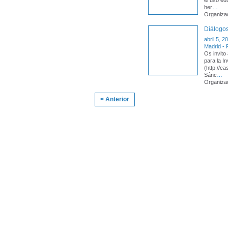
el uso ed
her
…
Organiza
Diálogos
abril 5, 2
Madrid - 
Os invito
para la In
(http://c
Sánc
…
Organiza
< Anterior