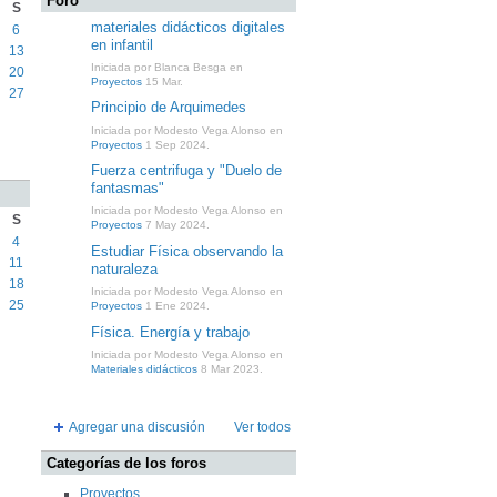
Foro
S
materiales didácticos digitales
6
en infantil
13
Iniciada por Blanca Besga en
20
Proyectos
15 Mar.
27
Principio de Arquimedes
Iniciada por Modesto Vega Alonso en
Proyectos
1 Sep 2024.
Fuerza centrifuga y "Duelo de
fantasmas"
Iniciada por Modesto Vega Alonso en
S
Proyectos
7 May 2024.
4
Estudiar Física observando la
11
naturaleza
18
Iniciada por Modesto Vega Alonso en
25
Proyectos
1 Ene 2024.
Física. Energía y trabajo
Iniciada por Modesto Vega Alonso en
Materiales didácticos
8 Mar 2023.
Agregar una discusión
Ver todos
Categorías de los foros
Proyectos