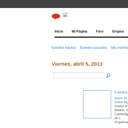
Inicio
Mi Página
Foro
Grupos
Eventos futuros
Eventos pasados
Mis event
Viernes, abril 5, 2013
Cámara, 
enero 10,
Universit
Vuelve el
Madrid, 1
Cambridg
de c
…
Organizad