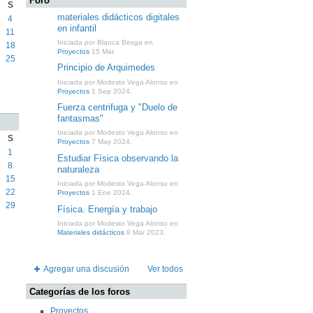
Foro
S
materiales didácticos digitales
4
en infantil
11
Iniciada por Blanca Besga en
18
Proyectos
15 Mar.
25
Principio de Arquimedes
Iniciada por Modesto Vega Alonso en
Proyectos
1 Sep 2024.
Fuerza centrifuga y "Duelo de
fantasmas"
Iniciada por Modesto Vega Alonso en
S
Proyectos
7 May 2024.
1
Estudiar Física observando la
8
naturaleza
15
Iniciada por Modesto Vega Alonso en
22
Proyectos
1 Ene 2024.
29
Física. Energía y trabajo
Iniciada por Modesto Vega Alonso en
Materiales didácticos
8 Mar 2023.
Agregar una discusión
Ver todos
Categorías de los foros
Proyectos