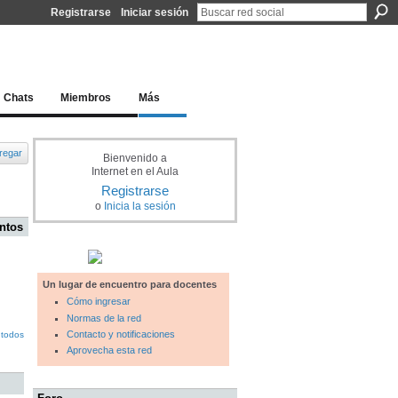
Registrarse
Iniciar sesión
l docente para una educación del siglo XXI
Chats
Miembros
Más
regar
Bienvenido a
Internet en el Aula
Registrarse
o
Inicia la sesión
ntos
Un lugar de encuentro para docentes
Cómo ingresar
Normas de la red
Contacto y notificaciones
 todos
Aprovecha esta red