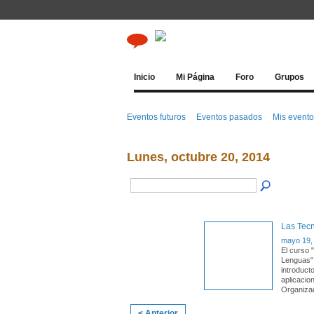
Inicio
Mi Página
Foro
Grupos
Eventos futuros
Eventos pasados
Mis event
Lunes, octubre 20, 2014
Las Tec
mayo 19,
El curso 
Lenguas" 
introduct
aplicacio
Organiza
< Anterior