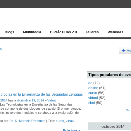
Red socia
Blogs
Multimedia
B.PrácTICas 2.0
Talleres
Webinars
os
Ag
Tipos populares de eve
de
(72)
online
(61)
curso
(56)
nologías en la Enseñanza de las Segundas Lenguas
virtual
(52)
 2014
hasta
diciembre 19, 2014
–
Virtual
chat
(50)
"Las Tecnologías en la Enseñanza de las Segundas
se compone de dos bloques de trabajo: El primer bloque,
Ver
orio, incluye dos módulos y se aboca a la exploración de
n
…
do por
Ph. D. Marcelo Dorfsman
| Tipo:
curso
,
virtual
octubre
2014
Próximo >