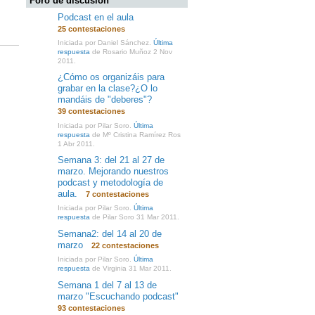
Foro de discusión
Podcast en el aula
25 contestaciones
Iniciada por Daniel Sánchez.
Última
respuesta
de Rosario Muñoz 2 Nov
2011.
¿Cómo os organizáis para
grabar en la clase?¿O lo
mandáis de "deberes"?
39 contestaciones
Iniciada por Pilar Soro.
Última
respuesta
de Mº Cristina Ramírez Ros
1 Abr 2011.
Semana 3: del 21 al 27 de
marzo. Mejorando nuestros
podcast y metodología de
aula.
7 contestaciones
Iniciada por Pilar Soro.
Última
respuesta
de Pilar Soro 31 Mar 2011.
Semana2: del 14 al 20 de
marzo
22 contestaciones
Iniciada por Pilar Soro.
Última
respuesta
de Virginia 31 Mar 2011.
Semana 1 del 7 al 13 de
marzo "Escuchando podcast"
93 contestaciones