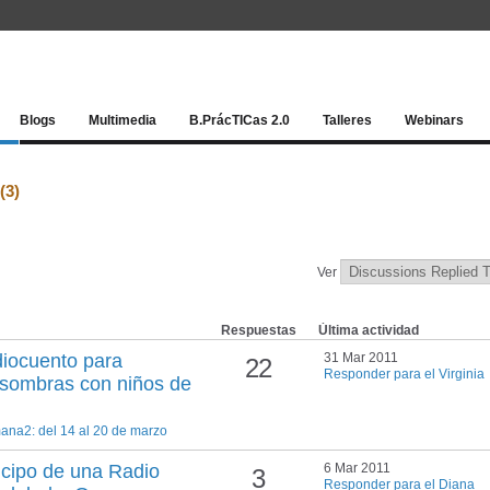
Red socia
Blogs
Multimedia
B.PrácTICas 2.0
Talleres
Webinars
(3)
Ver
Respuestas
Última actividad
diocuento para
31 Mar 2011
22
Responder para el Virginia
e sombras con niños de
na2: del 14 al 20 de marzo
icipo de una Radio
6 Mar 2011
3
Responder para el Diana