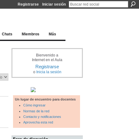
Registrarse
Iniciar sesión
l docente para una educación del siglo XXI
Chats
Miembros
Más
Bienvenido a
Internet en el Aula
Registrarse
o
Inicia la sesión
Un lugar de encuentro para docentes
Cómo ingresar
Normas de la red
Contacto y notificaciones
Aprovecha esta red