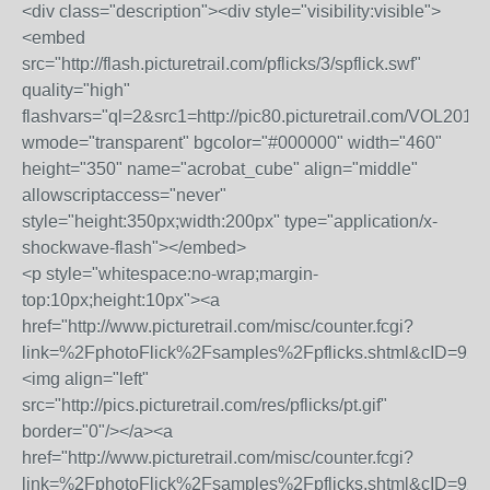
<div class="description"><div style="visibility:visible">
<embed
src="http://flash.picturetrail.com/pflicks/3/spflick.swf"
quality="high"
flashvars="ql=2&src1=http://pic80.picturetrail.com/VOL2016/
wmode="transparent" bgcolor="#000000" width="460"
height="350" name="acrobat_cube" align="middle"
allowscriptaccess="never"
style="height:350px;width:200px" type="application/x-
shockwave-flash"></embed>
<p style="whitespace:no-wrap;margin-
top:10px;height:10px"><a
href="http://www.picturetrail.com/misc/counter.fcgi?
link=%2FphotoFlick%2Fsamples%2Fpflicks.shtml&cID=924
<img align="left"
src="http://pics.picturetrail.com/res/pflicks/pt.gif"
border="0"/></a><a
href="http://www.picturetrail.com/misc/counter.fcgi?
link=%2FphotoFlick%2Fsamples%2Fpflicks.shtml&cID=925