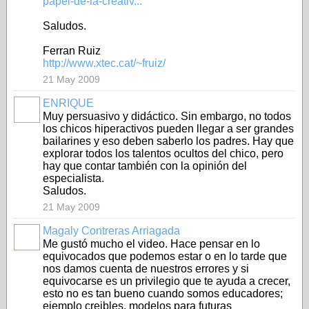
papel-de-la-creativ...
Saludos.
Ferran Ruiz
http://www.xtec.cat/~fruiz/
21 May 2009
ENRIQUE
Muy persuasivo y didáctico. Sin embargo, no todos
los chicos hiperactivos pueden llegar a ser grandes
bailarines y eso deben saberlo los padres. Hay que
explorar todos los talentos ocultos del chico, pero
hay que contar también con la opinión del
especialista.
Saludos.
21 May 2009
Magaly Contreras Arriagada
Me gustó mucho el video. Hace pensar en lo
equivocados que podemos estar o en lo tarde que
nos damos cuenta de nuestros errores y si
equivocarse es un privilegio que te ayuda a crecer,
esto no es tan bueno cuando somos educadores;
ejemplo creibles, modelos para futuras