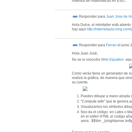
maestra de matemáticas en ESO...
Responder para
Juan Jose de H
Hola Dulce, el miinitaller está abier
hay aquí
http://internetaula.ning.com/
Responder para
Ferran
el
junio 
Hola Juan José,
No se si conocéis
Web Equation
aquí
Como verás tiene un generador de sol
realiza la gráfica, de manera que si
su cuenta
Puedes dibujar a mano alzada co
"Compute with" que te genera a
Visualizamos los símbolos dibu
Nos da el código en Latex o Mat
en el editor HTML el codigo añad
seria : $$\lim _{x\rightarrow \inft