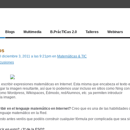
Red socia
Blogs
Multimedia
B.PrácTICas 2.0
Talleres
Webinars
os
l diciembre 3, 2011 a las 9:21pm en
Matemáticas & TIC
scusiones
a escribir expresiones matemáticas en Internet. Esta misma que encabeza el texto 
ar la imagen resultante, así que lo podemos usar incluso en sitios como Ning con
 como Wordpress, Wikispaces, Edmodo, redAlumnos, etc. ya permiten introducir
 la imagen.
bir en el lenguaje matemático en Internet?
Creo que es una de las habilidades 
lenguaje matemático en la Red.
uesto antes veréis que podéis construir cualquier fórmula por complicada que sea s
cir en esto? ¿3º de la ESO?