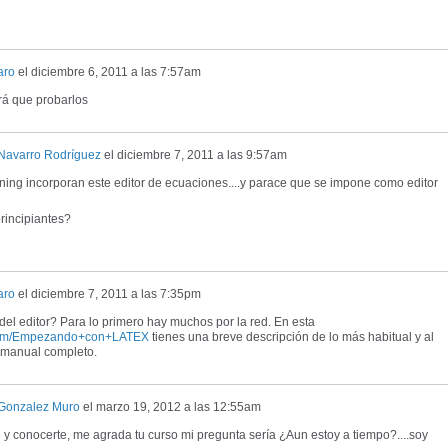
aro
el
diciembre 6, 2011 a las 7:57am
rá que probarlos
 Navarro Rodríguez
el
diciembre 7, 2011 a las 9:57am
ing incorporan este editor de ecuaciones....y parace que se impone como editor
rincipiantes?
aro
el
diciembre 7, 2011 a las 7:35pm
del editor? Para lo primero hay muchos por la red. En esta
.com/Empezando+con+LATEX
tienes una breve descripción de lo más habitual y al
n manual completo.
Gonzalez Muro
el
marzo 19, 2012 a las 12:55am
 y conocerte, me agrada tu curso mi pregunta sería ¿Aun estoy a tiempo?....soy