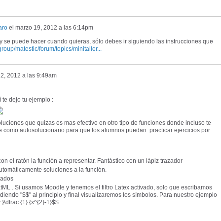
aro
el
marzo 19, 2012 a las 6:14pm
to y se puede hacer cuando quieras, sólo debes ir siguiendo las instrucciones que
group/matestic/forum/topics/minitaller...
22, 2012 a las 9:49am
 te dejo tu ejemplo :
uciones que quizas es mas efectivo en otro tipo de funciones donde incluso te
rve como autosolucionario para que los alumnos puedan practicar ejercicios por
n el ratón la función a representar. Fantástico con un lápiz trazador
utomáticamente soluciones a la función.
jados
ML . Si usamos Moodle y tenemos el filtro Latex activado, solo que escribamos
iendo "$$" al principio y final visualizaremos los símbolos. Para nuestro ejemplo
y }\dfrac {1} {x^{2}-1}$$