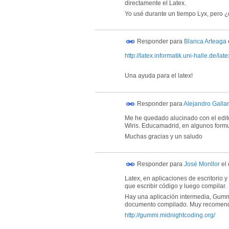
directamente el Latex.
Yo usé durante un tiempo Lyx, pero ¿
Responder para
Blanca Arteaga
http://latex.informatik.uni-halle.de/la
Una ayuda para el latex!
Responder para
Alejandro Galla
Me he quedado alucinado con el editor
Wiris. Educamadrid, en algunos formul
Muchas gracias y un saludo
Responder para
José Monllor
el
Latex, en aplicaciones de escritorio y
que escribir código y luego compilar.
Hay una aplicación intermedia, Gummi:
documento compilado. Muy recomend
http://gummi.midnightcoding.org/