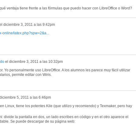
qué ventaja tiene frente a las fórmulas que puedo hacer con LibreOffice o Word?
el
diciembre 3, 2011 a las 9:42pm
tex-online/latex.php?spw=2&a...
rdo
el
diciembre 3, 2011 a las 10:32pm
. Yo personalmente uso LibreOffice. A los alumnos les parece muy fácil utilizar
arios, permite editar con Wiris.
diciembre 5, 2011 a las 6:46pm
 en Linux, tiene los potentes Kile (que utilizo y recomiendo) y Texmaker, pero hay
 divide la pantalla en dos, un lado escribes en código y en el otro aparece el
able. Se puede descargar de su página web: