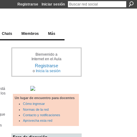
Registrarse
Iniciar sesión
l docente para una educación del siglo XXI
Chats
Miembros
Más
Bienvenido a
Internet en el Aula
Registrarse
o
Inicia la sesión
está
 los
Un lugar de encuentro para docentes
Cómo ingresar
Normas de la red
que
Contacto y notificaciones
Aprovecha esta red
in