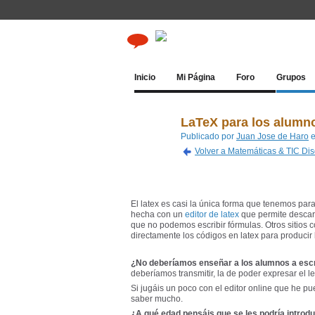
Inicio
Mi Página
Foro
Grupos
LaTeX para los alumn
Publicado por
Juan Jose de Haro
e
Volver a Matemáticas & TIC Di
El latex es casi la única forma que tenemos par
hecha con un
editor de latex
que permite descarg
que no podemos escribir fórmulas. Otros sitios
directamente los códigos en latex para producir
¿No deberíamos enseñar a los alumnos a escri
deberíamos transmitir, la de poder expresar el 
Si jugáis un poco con el editor online que he p
saber mucho.
¿A qué edad pensáis que se les podría introdu