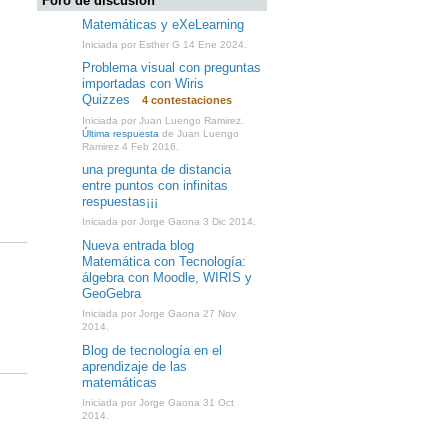
Foro de discusión
Matemáticas y eXeLearning
Iniciada por Esther G 14 Ene 2024.
Problema visual con preguntas
importadas con Wiris
Quizzes
4 contestaciones
Iniciada por Juan Luengo Ramirez.
Última respuesta
de Juan Luengo
Ramirez 4 Feb 2016.
una pregunta de distancia
entre puntos con infinitas
respuestas¡¡¡
Iniciada por Jorge Gaona 3 Dic 2014.
Nueva entrada blog
Matemática con Tecnología:
álgebra con Moodle, WIRIS y
GeoGebra
Iniciada por Jorge Gaona 27 Nov
2014.
Blog de tecnología en el
aprendizaje de las
matemáticas
Iniciada por Jorge Gaona 31 Oct
2014.