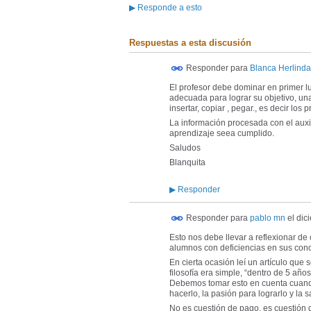
▶
Responde a esto
Respuestas a esta discusión
Responder para
Blanca Herlind
El profesor debe dominar en primer lu
adecuada para lograr su objetivo, un
insertar, copiar , pegar., es decir lo
La información procesada con el auxil
aprendizaje seea cumplido.
Saludos
Blanquita
▶
Responder
Responder para
pablo mn
el
dic
Esto nos debe llevar a reflexionar 
alumnos con deficiencias en sus con
En cierta ocasión leí un artículo que
filosofía era simple, “dentro de 5 añ
Debemos tomar esto en cuenta cuando
hacerlo, la pasión para lograrlo y la s
No es cuestión de pago, es cuestión 