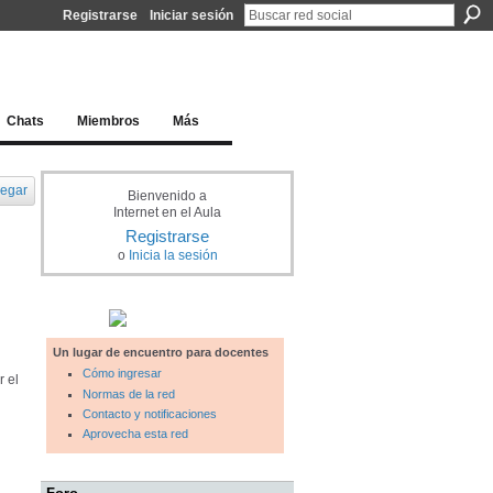
Registrarse
Iniciar sesión
l docente para una educación del siglo XXI
Chats
Miembros
Más
egar
Bienvenido a
Internet en el Aula
Registrarse
o
Inicia la sesión
Un lugar de encuentro para docentes
Cómo ingresar
r el
Normas de la red
Contacto y notificaciones
Aprovecha esta red