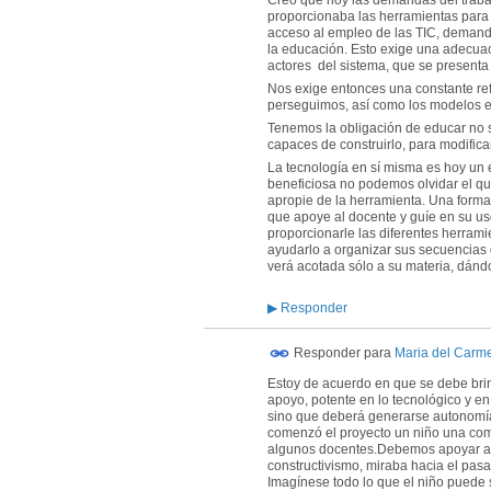
proporcionaba las herramientas para 
acceso al empleo de las TIC, demand
la educación. Esto exige una adecuac
actores del sistema, que se present
Nos exige entonces una constante refl
perseguimos, así como los modelos 
Tenemos la obligación de educar no 
capaces de construirlo, para modifica
La tecnología en sí misma es hoy un 
beneficiosa no podemos olvidar el qué
apropie de la herramienta. Una forma 
que apoye al docente y guíe en su uso
proporcionarle las diferentes herrami
ayudarlo a organizar sus secuencias 
verá acotada sólo a su materia, dánd
▶
Responder
Responder para
Maria del Carm
Estoy de acuerdo en que se debe bri
apoyo, potente en lo tecnológico y en
sino que deberá generarse autonomía
comenzó el proyecto un niño una com
algunos docentes.Debemos apoyar al 
constructivismo, miraba hacia el pasa
Imagínese todo lo que el niño puede