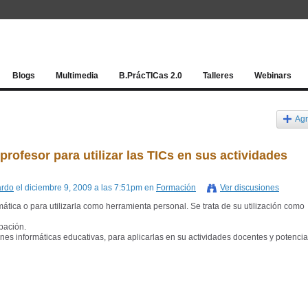
Red socia
Blogs
Multimedia
B.PrácTICas 2.0
Talleres
Webinars
Agr
rofesor para utilizar las TICs en sus actividades
ardo
el diciembre 9, 2009 a las 7:51pm en
Formación
Ver discusiones
ática o para utilizarla como herramienta personal. Se trata de su utilización como
pación.
es informáticas educativas, para aplicarlas en su actividades docentes y potencia