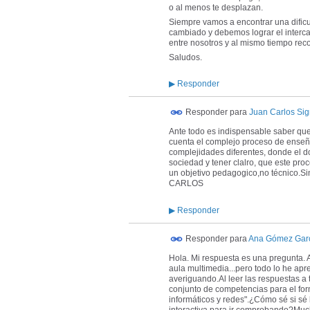
o al menos te desplazan.
Siempre vamos a encontrar una dific
cambiado y debemos lograr el inter
entre nosotros y al mismo tiempo re
Saludos.
▶
Responder
Responder para
Juan Carlos Sign
Ante todo es indispensable saber que 
cuenta el complejo proceso de enseña
complejidades diferentes, donde el 
sociedad y tener clalro, que este pro
un objetivo pedagogico,no técnico.S
CARLOS
▶
Responder
Responder para
Ana Gómez Gar
Hola. Mi respuesta es una pregunta. 
aula multimedia...pero todo lo he apr
averiguando.Al leer las respuestas a 
conjunto de competencias para el for
informáticos y redes".¿Cómo sé si s
interactiva para ir comprobando?Muc