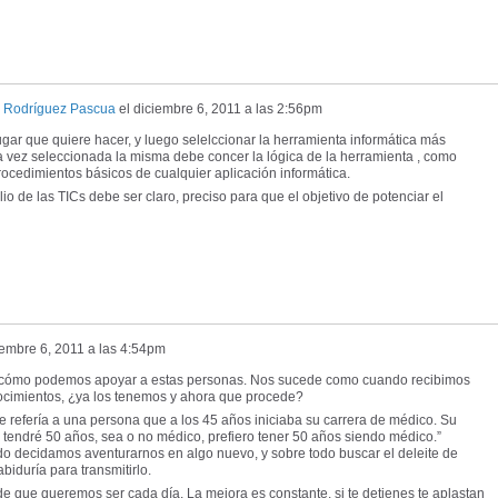
a Rodríguez Pascua
el
diciembre 6, 2011 a las 2:56pm
gar que quiere hacer, y luego selelccionar la herramienta informática más
a vez seleccionada la misma debe concer la lógica de la herramienta , como
s procedimientos básicos de cualquier aplicación informática.
io de las TICs debe ser claro, preciso para que el objetivo de potenciar el
iembre 6, 2011 a las 4:54pm
de cómo podemos apoyar a estas personas. Nos sucede como cuando recibimos
ocimientos, ¿ya los tenemos y ahora que procede?
 se refería a una persona que a los 45 años iniciaba su carrera de médico. Su
os tendré 50 años, sea o no médico, prefiero tener 50 años siendo médico.”
 decidamos aventurarnos en algo nuevo, y sobre todo buscar el deleite de
abiduría para transmitirlo.
de que queremos ser cada día. La mejora es constante, si te detienes te aplastan