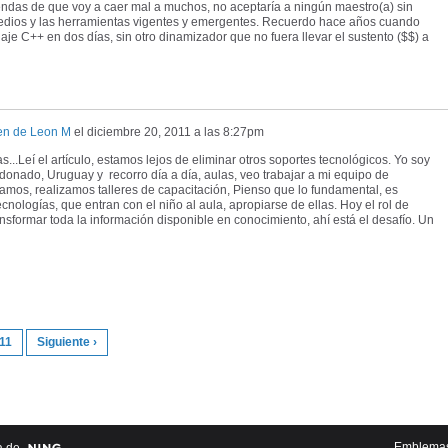
iendas de que voy a caer mal a muchos, no aceptaría a ningún maestro(a) sin
edios y las herramientas vigentes y emergentes. Recuerdo hace años cuando
je C++ en dos días, sin otro dinamizador que no fuera llevar el sustento ($$) a
en de Leon M
el
diciembre 20, 2011 a las 8:27pm
s...Leí el artículo, estamos lejos de eliminar otros soportes tecnológicos. Yo soy
donado, Uruguay y recorro día a día, aulas, veo trabajar a mi equipo de
amos, realizamos talleres de capacitación, Pienso que lo fundamental, es
cnologías, que entran con el niño al aula, apropiarse de ellas. Hoy el rol de
sformar toda la información disponible en conocimiento, ahí está el desafío. Un
11
Siguiente ›
Emblema