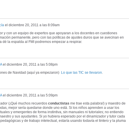
cía
el
diciembre 20, 2011 a las 8:09am
or y con un equipo de expertos que apoyaran a los docentes en cuestiones
mación permanente, pero con las políticas de ajustes duros que se avecinan en
a dé la espalda al FMI podremos empezar a respirar.
A
el
diciembre 20, 2011 a las 5:08pm
aciones de Navidad (aquí ya empezaron)
Lo que las TIC se llevaron
.
A
el
diciembre 20, 2011 a las 5:09pm
izador (¡Qué muchos recuerdos
conductistas
me trae esta palabra!) y maestro de
das, mejor sería quedarse donde uno está. Si los niños aprenden a usar los
ales y emergentes de forma instintiva, sin manuales ni tutoriales; no entiendo
aestro y sus ayudantes. Si yo hubiera esperado por el dinamizador y tutor cada
dagógicas y de trabajo intelectual, estaría usando todavía el tintero y la pluma