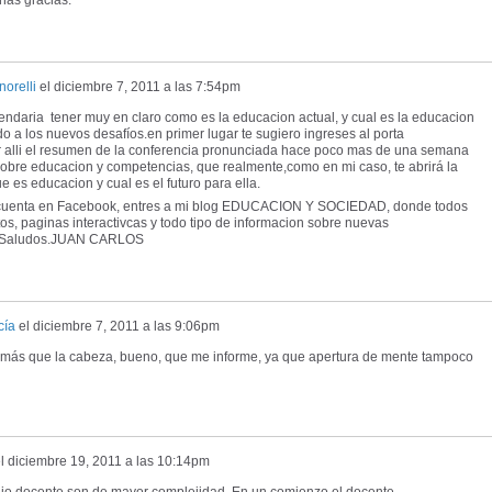
orelli
el
diciembre 7, 2011 a las 7:54pm
endaria tener muy en claro como es la educacion actual, y cual es la educacion
 a los nuevos desafíos.en primer lugar te sugiero ingreses al porta
ar alli el resumen de la conferencia pronunciada hace poco mas de una semana
obre educacion y competencias, que realmente,como en mi caso, te abrirá la
es educacion y cual es el futuro para ella.
es cuenta en Facebook, entres a mi blog EDUCACION Y SOCIEDAD, donde todos
os, paginas interactivcas y todo tipo de informacion sobre nuevas
rte.Saludos.JUAN CARLOS
cía
el
diciembre 7, 2011 a las 9:06pm
 más que la cabeza, bueno, que me informe, ya que apertura de mente tampoco
l
diciembre 19, 2011 a las 10:14pm
jo docente son de mayor complejidad. En un comienzo el docente