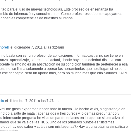
ultad para el uso de nuevas tecnologías. Este proceso de enseñanza ha
cambio de información y conocimientos. Como profesores debemos apoyarnos
conocer las competencias de nuestros alumnos.
orelli
el
diciembre 7, 2011 a las 3:24am
no basta con ser un profesor de aplicaciones informaticas , si no ser tiene en
nza -aprendizaje, sobre tod el actual, donde hay una sociedad distinta, con
docente mismo no es un abstraccion de su condicion tambien de pertenecer a esa
ceso no se limita solamente a operar las herramientas que nos llegan si no tiene
in ese concepto, sera un aporte mas, pero no mucho mas que ello.Saludos.JUAN
cía
el
diciembre 7, 2011 a las 7:47am
A mi me gusta experimentar con todo lo nuevo. He hecho wikis, blogs,trabajo en
endido a salto de mata ; apenas dos o tres cursos y lo demás preguntando y
tu interesante pregunta he visto un par de enlaces en los que se sistematiza el
mador que se vale de las TICS. Uno de los primeros puntos es "sistemas
é lo que hay que saber y cuáles son mis lagunas?¿Hay alguna página simpática e
has gracias.