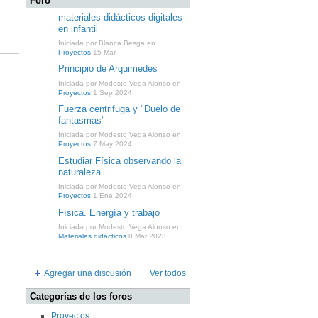
Foro
materiales didácticos digitales
en infantil
Iniciada por Blanca Besga en
Proyectos
15 Mar.
Principio de Arquimedes
Iniciada por Modesto Vega Alonso en
Proyectos
1 Sep 2024.
Fuerza centrifuga y "Duelo de
fantasmas"
Iniciada por Modesto Vega Alonso en
Proyectos
7 May 2024.
Estudiar Física observando la
naturaleza
Iniciada por Modesto Vega Alonso en
Proyectos
1 Ene 2024.
Física. Energía y trabajo
Iniciada por Modesto Vega Alonso en
Materiales didácticos
8 Mar 2023.
Agregar una discusión
Ver todos
Categorías de los foros
Proyectos