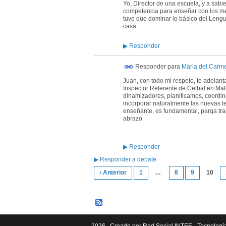
Yo, Director de una escuela, y a sab
competencia para enseñar con los m
tuve que dominar lo básico del Lengua
casa.
▶
Responder
Responder para
Maria del Carm
Juan, con todo mi respeto, te adelanta
Inspector Referente de Ceibal en Mal
dinamizadores, planificamos, coordin
incorporar naturalmente las nuevas te
enseñante, es fundamental, parqa tran
abrazo.
▶
Responder
▶
Responder a debate
‹ Anterior
1
…
8
9
10