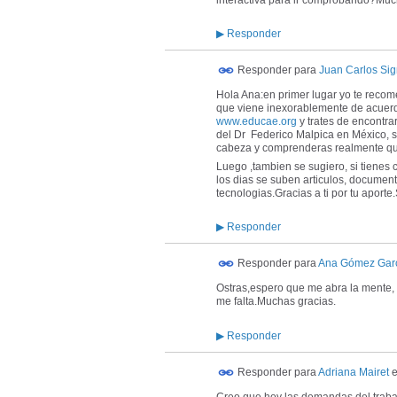
▶
Responder
Responder para
Juan Carlos Sign
Hola Ana:en primer lugar yo te recom
que viene inexorablemente de acuerdo
www.educae.org
y trates de encontr
del Dr Federico Malpica en México, s
cabeza y comprenderas realmente que 
Luego ,tambien se sugiero, si tien
los dias se suben articulos, document
tecnologias.Gracias a ti por tu apo
▶
Responder
Responder para
Ana Gómez Gar
Ostras,espero que me abra la mente,
me falta.Muchas gracias.
▶
Responder
Responder para
Adriana Mairet
e
Creo que hoy las demandas del traba