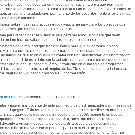
el saber hacer, hoy debe agregar toda la información teórica que permite el
as que antes estaban en otro ámbito pasan a formar parte de las demandas de
ión, así como una adaptación permanente de los docentes frente a los distintos
a como muy cambiante.
exión sobre nuestras prácticas educativas, tener muy claro los objetivos que
educativos que empleamos para alcanzarlos.
sólo para recepcionar el mundo al que pertenecemos, sino para que sean
rlo en términos de saberes adquiridos, seres que saben ser.
elemento de la realidad que nos circunda y para que su apropiación sea
 y el para qué, lo primero es el fin y para eso es necesario que el docente se
de introducir su uso en el aula es contar con un “Didactizador” o “Dinamizador”
. La finalidad de éste debe ser la actualización y preparación del docente, debe
entas que puede utilizar en su área, introducirlo en el manejo de programas,
didácticas donde aparezca el empleo de las Tic´s. de esta manera la tarea se
ole seguridad y quitando presión a su incorporación.
en de Leon M
el
diciembre 20, 2011 a las 2:21am
ndar asistencia al docente de aula por medio de un dinamizador o un maestro de
 lo pedagógico . Esta asistencia al docente, no debe convertirse en una "muleta",
. En Uruguay, es lo que se realiza desde el año 2008, momento en que se
putadora. Pero no ha sido un camino fácil, pues aún tenemos rezago en
docente a enseñar desde la tecnología.Si la escuela psicologizada del
do del niño, la nueva escuela pedagogizada mira el futuro para decir:"
 saber y puede comprender e inventar y actúese consecuentemente".Cariños