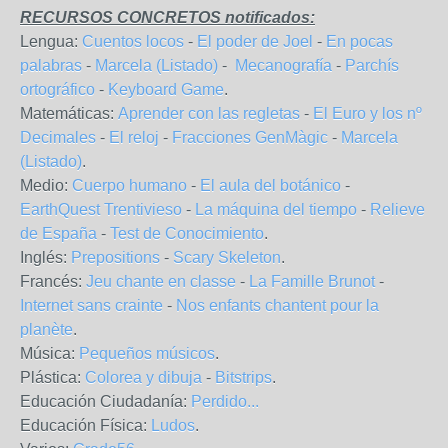
RECURSOS CONCRETOS notificados:
Lengua:
Cuentos locos
-
El poder de Joel
-
En pocas
palabras
-
Marcela (Listado)
-
Mecanografía
-
Parchís
ortográfico
-
Keyboard Game
.
Matemáticas:
Aprender con las regletas
-
El Euro y los nº
Decimales
-
El reloj
-
Fracciones GenMàgic
-
Marcela
(Listado)
.
Medio:
Cuerpo humano
-
El aula del botánico
-
EarthQuest Trentivieso
-
La máquina del tiempo
-
Relieve
de España
-
Test de Conocimiento
.
Inglés:
Prepositions
-
Scary Skeleton
.
Francés:
Jeu chante en classe
-
La Famille Brunot
-
Internet sans crainte
-
Nos enfants chantent pour la
planète
.
Música:
Pequeños músicos
.
Plástica:
Colorea y dibuja
-
Bitstrips
.
Educación Ciudadanía:
Perdido...
Educación Física:
Ludos
.