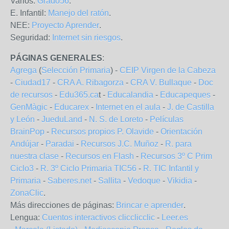
Varios:
Grado56
.
E. Infantil:
Manejo del ratón
.
NEE:
Proyecto Aprender
.
Seguridad:
Internet sin riesgos
.
PÁGINAS GENERALES
:
Agrega
(
Selección Primaria
) -
CEIP Virgen de la Cabeza
-
Ciudad17
-
CRA A. Ribagorza
-
CRA V. Bullaque
-
Doc
de recursos
-
Edu365.ca
t -
Educalandia
-
Educapeques
-
GenMàgic
-
Educarex
-
Internet en el aula
-
J. de Castilla
y León
-
JueduLand
-
N. S. de Loreto
-
Películas
BrainPop
-
Recursos propios P. Olavide
-
Orientación
Andújar
-
Paradai
-
Recursos J.C. Muñoz
-
R. para
nuestra clase
-
Recursos en Flash
-
Recursos 3º C Prim
Ciclo3
-
R. 3º Ciclo Primaria TIC56
-
R. TIC Infantil y
Primaria
-
Saberes.net
-
Sallita
-
Vedoque
-
Vikidia
-
ZonaClic
.
Más direcciones de páginas:
Brincar e aprender
.
Lengua:
Cuentos interactivos clicclicclic
-
Leer.es