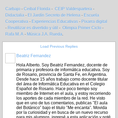
Carbajo
-
Ceibal Florida
-
CEIP Valdespartera
-
Didactalia
-
El Jardín Secreto de Helena
-
Escuela
Cooperativa
-
Experiencias Educativas
-
Pixarra digital
-
Reutilizar es divertido y útil
-
Olimpia Primer Ciclo
-
Rafa M. A
-
Música J.A. Rueda
.
Load Previous Replies
Beatriz Fernandez
Hola Alberto. Soy Beatriz Fernandez, docente de
primaria y profesora de informática educativa. Soy
de Rosario, provincia de Santa Fe, en Argentina.
Desde hace 15 años trabajo como docente titular
del área de Informática Educativa en el Colegio
Español de Rosario. Hace poco tiempo soy
miembro de Internet en el aula, y estoy recorriendo
los aportes de cada miembro de la red. He visto
que en uno de tus comentarios, publicas "El aula
del Botánico" bajo el titulo "Me encanta". Movida
por la curiosidad y en busca de un nuevo recurso
para mis alumnos, ingresé a esta aplicación y noté