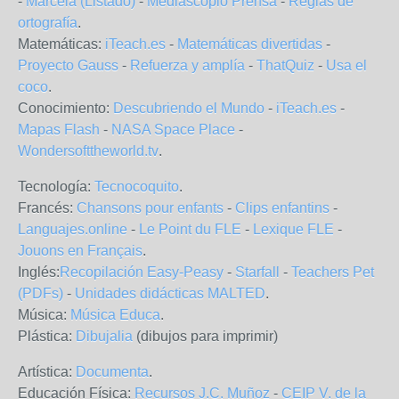
-
Marcela (Listado)
-
Mediascopio Prensa
-
Reglas de
ortografía
.
Matemáticas:
iTeach.es
-
Matemáticas divertidas
-
Proyecto Gauss
-
Refuerza y amplía
-
ThatQuiz
-
Usa el
coco
.
Conocimiento:
Descubriendo el Mundo
-
iTeach.es
-
Mapas Flash
-
NASA Space Place
-
Wondersofttheworld.tv
.
Tecnología:
Tecnocoquito
.
Francés:
Chansons pour enfants
-
Clips enfantins
-
Languajes.online
-
Le Point du FLE
-
Lexique FLE
-
Jouons en Français
.
Inglés:
Recopilación Easy-Peasy
-
Starfall
-
Teachers Pet
(PDFs)
-
Unidades didácticas MALTED
.
Música:
Música Educa
.
Plástica:
Dibujalia
(dibujos para imprimir)
Artística:
Documenta
.
Educación Física:
Recursos J.C. Muñoz
-
CEIP V. de la