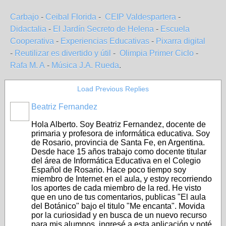
Carbajo
-
Ceibal Florida
-
CEIP Valdespartera
-
Didactalia
-
El Jardín Secreto de Helena
-
Escuela
Cooperativa
-
Experiencias Educativas
-
Pixarra digital
-
Reutilizar es divertido y útil
-
Olimpia Primer Ciclo
-
Rafa M. A
-
Música J.A. Rueda
.
Load Previous Replies
Beatriz Fernandez
Hola Alberto. Soy Beatriz Fernandez, docente de
primaria y profesora de informática educativa. Soy
de Rosario, provincia de Santa Fe, en Argentina.
Desde hace 15 años trabajo como docente titular
del área de Informática Educativa en el Colegio
Español de Rosario. Hace poco tiempo soy
miembro de Internet en el aula, y estoy recorriendo
los aportes de cada miembro de la red. He visto
que en uno de tus comentarios, publicas "El aula
del Botánico" bajo el titulo "Me encanta". Movida
por la curiosidad y en busca de un nuevo recurso
para mis alumnos, ingresé a esta aplicación y noté