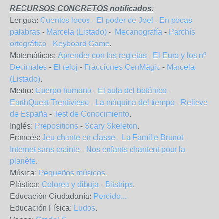
RECURSOS CONCRETOS notificados:
Lengua:
Cuentos locos
-
El poder de Joel
-
En pocas
palabras
-
Marcela (Listado)
-
Mecanografía
-
Parchís
ortográfico
-
Keyboard Game
.
Matemáticas:
Aprender con las regletas
-
El Euro y los nº
Decimales
-
El reloj
-
Fracciones GenMàgic
-
Marcela
(Listado)
.
Medio:
Cuerpo humano
-
El aula del botánico
-
EarthQuest Trentivieso
-
La máquina del tiempo
-
Relieve
de España
-
Test de Conocimiento
.
Inglés:
Prepositions
-
Scary Skeleton
.
Francés:
Jeu chante en classe
-
La Famille Brunot
-
Internet sans crainte
-
Nos enfants chantent pour la
planète
.
Música:
Pequeños músicos
.
Plástica:
Colorea y dibuja
-
Bitstrips
.
Educación Ciudadanía:
Perdido...
Educación Física:
Ludos
.