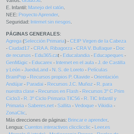
Varios:
Grado56
.
E. Infantil:
Manejo del ratón
.
NEE:
Proyecto Aprender
.
Seguridad:
Internet sin riesgos
.
PÁGINAS GENERALES
:
Agrega
(
Selección Primaria
) -
CEIP Virgen de la Cabeza
-
Ciudad17
-
CRA A. Ribagorza
-
CRA V. Bullaque
-
Doc
de recursos
-
Edu365.ca
t -
Educalandia
-
Educapeques
-
GenMàgic
-
Educarex
-
Internet en el aula
-
J. de Castilla
y León
-
JueduLand
-
N. S. de Loreto
-
Películas
BrainPop
-
Recursos propios P. Olavide
-
Orientación
Andújar
-
Paradai
-
Recursos J.C. Muñoz
-
R. para
nuestra clase
-
Recursos en Flash
-
Recursos 3º C Prim
Ciclo3
-
R. 3º Ciclo Primaria TIC56
-
R. TIC Infantil y
Primaria
-
Saberes.net
-
Sallita
-
Vedoque
-
Vikidia
-
ZonaClic
.
Más direcciones de páginas:
Brincar e aprender
.
Lengua:
Cuentos interactivos clicclicclic
-
Leer.es