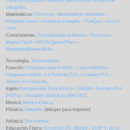
-
Marcela (Listado)
-
Mediascopio Prensa
-
Reglas de
ortografía
.
Matemáticas:
iTeach.es
-
Matemáticas divertidas
-
Proyecto Gauss
-
Refuerza y amplía
-
ThatQuiz
-
Usa el
coco
.
Conocimiento:
Descubriendo el Mundo
-
iTeach.es
-
Mapas Flash
-
NASA Space Place
-
Wondersofttheworld.tv
.
Tecnología:
Tecnocoquito
.
Francés:
Chansons pour enfants
-
Clips enfantins
-
Languajes.online
-
Le Point du FLE
-
Lexique FLE
-
Jouons en Français
.
Inglés:
Recopilación Easy-Peasy
-
Starfall
-
Teachers Pet
(PDFs)
-
Unidades didácticas MALTED
.
Música:
Música Educa
.
Plástica:
Dibujalia
(dibujos para imprimir)
Artística:
Documenta
.
Educación Física:
Recursos J.C. Muñoz
-
CEIP V. de la