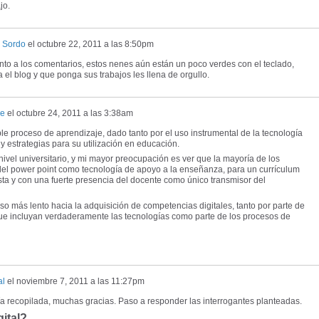
jo.
z Sordo
el
octubre 22, 2011 a las 8:50pm
nto a los comentarios, estos nenes aún están un poco verdes con el teclado,
 el blog y que ponga sus trabajos les llena de orgullo.
ne
el
octubre 24, 2011 a las 3:38am
le proceso de aprendizaje, dado tanto por el uso instrumental de la tecnología
 estrategias para su utilización en educación.
ivel universitario, y mi mayor preocupación es ver que la mayoría de los
del power point como tecnología de apoyo a la enseñanza, para un currículum
ta y con una fuerte presencia del docente como único transmisor del
so más lento hacia la adquisición de competencias digitales, tanto por parte de
ue incluyan verdaderamente las tecnologías como parte de los procesos de
al
el
noviembre 7, 2011 a las 11:27pm
rafía recopilada, muchas gracias. Paso a responder las interrogantes planteadas.
ital?