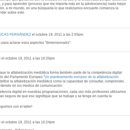
gía, y para aprender (proceso que me importa más en la adolescencia) nada mejor
ción, a mi mundo, es una búsqueda lo que realizamos encuanto comienza la
nder sobre esto.
LUCAS FERNÁNDEZ
el
octubre 19, 2011 a las 2:05pm
 para aclarar esos aspectos "dimensionales".
s
el
octubre 19, 2011 a las 10:20pm
que la alfabetización mediática forma también parte de la competencia digital.
n del Parlamento Europeo "
Un planteamiento europeo de la alfabetización
 define la alfabetización mediática como la capacidad de consultar, comprender,
contenido en los medios de comunicación.
tencia digital en nuestras programaciones, cada vez más profesores utilizamos
 tan segura de que eso signifique que se trabaje y se tenga en cuenta la
guimos con el taller!
s
el
octubre 19, 2011 a las 10:24pm