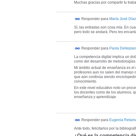
Muchas gracias por compartir tu traba
Responder para
María José Día
Sí, las entradas son cosa mía. En cua
pero todo se andará. Pero les encanta
Responder para
Paola Dellepia
La competencia digital implica un dob
como del desarrollo de metodologías y
Mi ámbtio actual de enseñanza es el n
profesores aun no salen del manejo 
que aún continúa siendo enciclopedis
conocimiento.
En este nivel educativo noto un proce
los docentes como de los alumnos, q
enseñanza y aprendizaje.
Responder para
Eugenia Retam
Ante todo, felicitarlos por la bibliog
¿Qué es la competencia dig