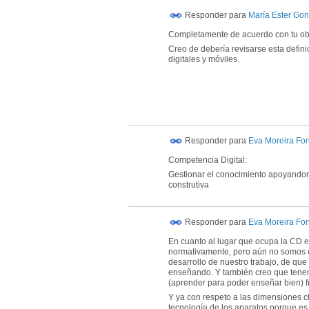
Responder para
María Ester Gon
Completamente de acuerdo con tu ob
Creo de debería revisarse esta defini
digitales y móviles.
Responder para
Eva Moreira Fo
Competencia Digital:
Gestionar el conocimiento apoyandom
construtiva
Responder para
Eva Moreira Fo
En cuanto al lugar que ocupa la CD e
normativamente, pero aún no somos c
desarrollo de nuestro trabajo, de q
enseñando. Y también creo que tenem
(aprender para poder enseñar bien) fr
Y ya con respeto a las dimensiones cl
tecnología de los aparatos porque es