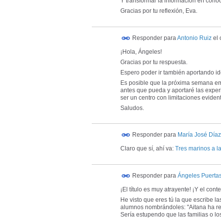
Y transformar la información en conoci
Gracias por tu reflexión, Eva.
Responder para
Antonio Ruiz
el
¡Hola, Ángeles!
Gracias por tu respuesta.
Espero poder ir también aportando id
Es posible que la próxima semana em
antes que pueda y aportaré las exper
ser un centro con limitaciones evide
Saludos.
Responder para
María José Día
Claro que sí, ahí va:
Tres marinos a l
Responder para
Ángeles Puerta
¡El título es muy atrayente! ¡Y el con
He visto que eres tú la que escribe l
alumnos nombrándoles: "Aitana ha rec
Sería estupendo que las familias o lo