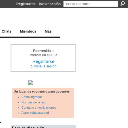
Registrarse
Iniciar sesión
l docente para una educación del siglo XXI
Chats
Miembros
Más
Bienvenido a
Internet en el Aula
Registrarse
o
Inicia la sesión
Un lugar de encuentro para docentes
Cómo ingresar
Normas de la red
Contacto y notificaciones
Aprovecha esta red
s