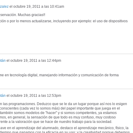
zalez
el
octubre 19, 2011 a las 10:41am
servación. Muchas gracias!!
ción o por lo menos actualizarse, incluyendo por ejemplo: el uso de dispositivos
ntán
el
octubre 19, 2011 a las 12:44pm
e en tecnología digital, manejando información y comunicación de forma
ntán
el
octubre 19, 2011 a las 12:53pm
n las programaciones. Deduzco que se le da un lugar porque así nos lo esigen
onscientes (cada vez lo somos más) del papel importante que juega en el
ue también somos modelos de "hacer" y si somos competentes, ya estamos
os, en general, la sensación de que todo es muy confuso, muy costoso
ente a la valoración que se hace de nuestro trabajo para la sociedad.
ave en el aprendizaje del alumnado, destaco el aprendizaje mecánico, físico, la
 tiempo que ganamos con la eficacia en su uso; y la creatividad porque debemos