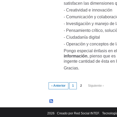
satisfacen las dimensiones 
- Creatividad e innovación
- Comunicación y colaborac
- Investigaciòn y manejo de 
- Pensamiento crítico, soluc
- Ciudadanía digital
- Operaciòn y conceptos de 
Pongo especial énfasis en el
información
, pienso que es
ingente cantidad de ésta en 
Gracias.
‹ Anterior
1
2
Siguiente ›
2026 Creado por
Red Social INTEF
. Tecnologí