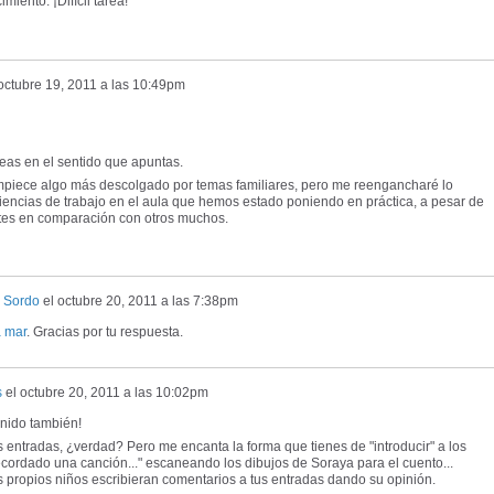
miento. ¡Difícil tarea!
octubre 19, 2011 a las 10:49pm
eas en el sentido que apuntas.
piece algo más descolgado por temas familiares, pero me reengancharé lo
iencias de trabajo en el aula que hemos estado poniendo en práctica, a pesar de
ntes en comparación con otros muchos.
z Sordo
el
octubre 20, 2011 a las 7:38pm
a mar
. Gracias por tu respuesta.
s
el
octubre 20, 2011 a las 10:02pm
tenido también!
as entradas, ¿verdad? Pero me encanta la forma que tienes de "introducir" a los
ordado una canción..." escaneando los dibujos de Soraya para el cuento...
s propios niños escribieran comentarios a tus entradas dando su opinión.