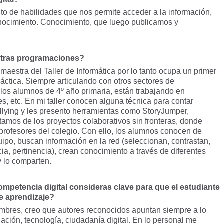
to de habilidades que nos permite acceder a la información,
onocimiento. Conocimiento, que luego publicamos y
stras programaciones?
aestra del Taller de Informática por lo tanto ocupa un primer
áctica. Siempre articulando con otros sectores de
 los alumnos de 4º año primaria, están trabajando en
es, etc. En mi taller conocen alguna técnica para contar
Tellying y les presento herramientas como StoryJumper,
utamos de los proyectos colaborativos sin fronteras, donde
profesores del colegio. Con ello, los alumnos conocen de
quipo, buscan información en la red (seleccionan, contrastan,
ia, pertinencia), crean conocimiento a través de diferentes
y lo comparten.
mpetencia digital consideras clave para que el estudiante
e aprendizaje?
bres, creo que autores reconocidos apuntan siempre a lo
ción, tecnología, ciudadanía digital. En lo personal me