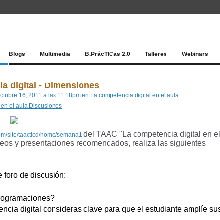
Red socia
Blogs
Multimedia
B.PrácTICas 2.0
Talleres
Webinars
a digital - Dimensiones
octubre 16, 2011 a las 11:18pm en
La competencia digital en el aula
 en el aula Discusiones
del TAAC "La competencia digital en el
.com/site/taacticd/home/semana1
ídeos y presentaciones recomendados, realiza las siguientes
 foro de discusión:
programaciones?
cia digital consideras clave para que el estudiante amplíe su