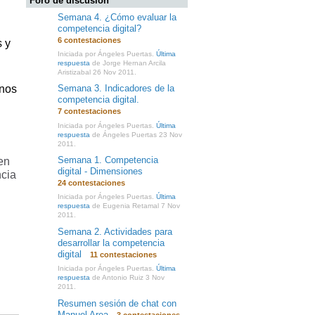
Foro de discusión
Semana 4. ¿Cómo evaluar la
competencia digital?
6 contestaciones
s y
Iniciada por Ángeles Puertas.
Última
respuesta
de Jorge Hernan Arcila
Aristizabal 26 Nov 2011.
 nos
Semana 3. Indicadores de la
competencia digital.
7 contestaciones
Iniciada por Ángeles Puertas.
Última
respuesta
de Ángeles Puertas 23 Nov
2011.
Semana 1. Competencia
en
digital - Dimensiones
ncia
24 contestaciones
Iniciada por Ángeles Puertas.
Última
respuesta
de Eugenia Retamal 7 Nov
2011.
Semana 2. Actividades para
desarrollar la competencia
digital
11 contestaciones
Iniciada por Ángeles Puertas.
Última
respuesta
de Antonio Ruiz 3 Nov
2011.
Resumen sesión de chat con
Manuel Area
3 contestaciones