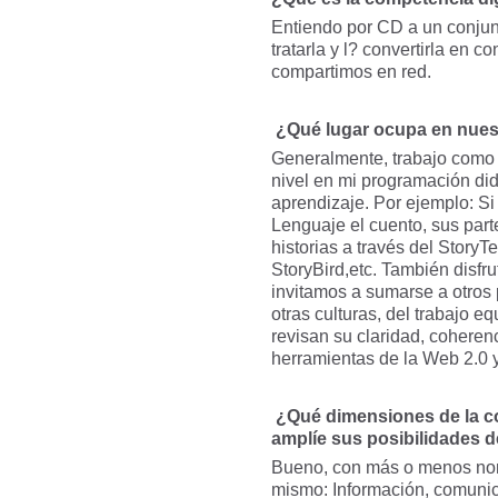
Entiendo por CD a un conjun
tratarla y
l?
convertirla en c
compartimos en red.
¿Qué lugar ocupa en nue
Generalmente, trabajo como m
nivel en mi programación did
aprendizaje. Por ejemplo: Si
Lenguaje el cuento, sus part
historias a través del Story
StoryBird,etc. También disfr
invitamos a sumarse a otros 
otras culturas, del trabajo e
revisan su claridad, coherenc
herramientas de la Web 2.0 
¿Qué dimensiones de la co
amplíe sus posibilidades d
Bueno, con más o menos nom
mismo: Información, comunica