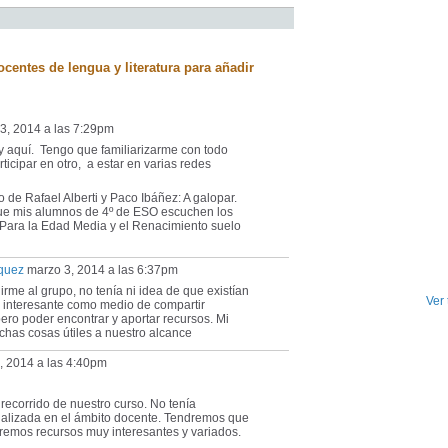
entes de lengua y literatura para añadir
3, 2014 a las 7:29pm
y aquí. Tengo que familiarizarme con todo
ticipar en otro, a estar en varias redes
 de Rafael Alberti y Paco Ibáñez: A galopar.
ue mis alumnos de 4º de ESO escuchen los
 Para la Edad Media y el Renacimiento suelo
quez
marzo 3, 2014 a las 6:37pm
me al grupo, no tenía ni idea de que existían
Ver
te interesante como medio de compartir
ero poder encontrar y aportar recursos. Mi
has cosas útiles a nuestro alcance
, 2014 a las 4:40pm
recorrido de nuestro curso. No tenía
ializada en el ámbito docente. Tendremos que
emos recursos muy interesantes y variados.