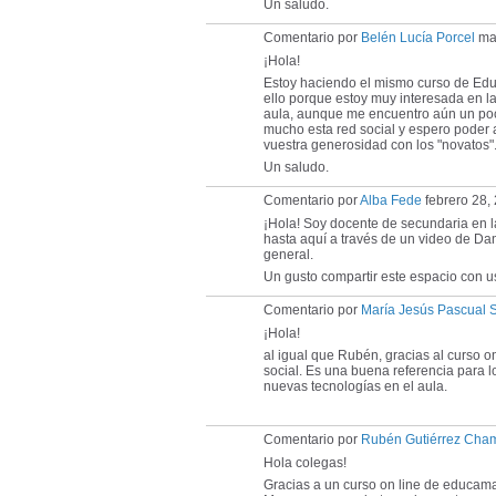
Un saludo.
Comentario por
Belén Lucía Porcel
mar
¡Hola!
Estoy haciendo el mismo curso de Ed
ello porque estoy muy interesada en la
aula, aunque me encuentro aún un poc
mucho esta red social y espero poder a
vuestra generosidad con los "novatos"
Un saludo.
Comentario por
Alba Fede
febrero 28,
¡Hola! Soy docente de secundaria en l
hasta aquí a través de un video de Da
general.
Un gusto compartir este espacio con 
Comentario por
María Jesús Pascual 
¡Hola!
al igual que Rubén, gracias al curso 
social. Es una buena referencia para l
nuevas tecnologías en el aula.
Comentario por
Rubén Gutiérrez Cha
Hola colegas!
Gracias a un curso on line de educama