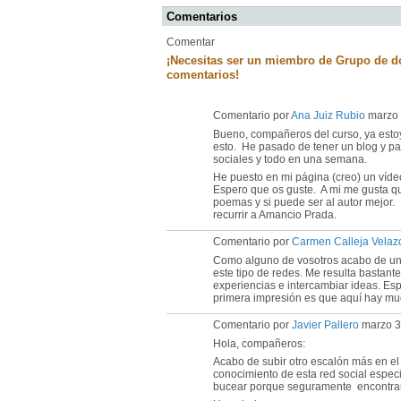
Comentarios
Comentar
¡Necesitas ser un miembro de Grupo de doc
comentarios!
Comentario por
Ana Juiz Rubio
marzo 
Bueno, compañeros del curso, ya esto
esto. He pasado de tener un blog y par
sociales y todo en una semana.
He puesto en mi página (creo) un vídeo
Espero que os guste. A mi me gusta q
poemas y si puede ser al autor mejor.
recurrir a Amancio Prada.
Comentario por
Carmen Calleja Velaz
Como alguno de vosotros acabo de unir
este tipo de redes. Me resulta bastan
experiencias e intercambiar ideas. Esp
primera impresión es que aquí hay muc
Comentario por
Javier Pallero
marzo 3
Hola, compañeros:
Acabo de subir otro escalón más en el 
conocimiento de esta red social espec
bucear porque seguramente encontrar