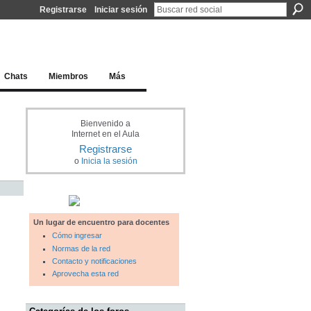
Registrarse
Iniciar sesión
l docente para una educación del siglo XXI
Chats
Miembros
Más
Bienvenido a
Internet en el Aula
Registrarse
o
Inicia la sesión
Un lugar de encuentro para docentes
Cómo ingresar
Normas de la red
Contacto y notificaciones
Aprovecha esta red