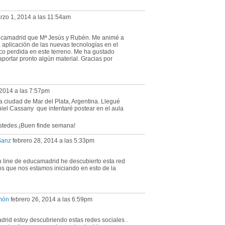
zo 1, 2014 a las 11:54am
ucamadrid que Mª Jesús y Rubén. Me animé a
 aplicación de las nuevas tecnologías en el
o perdida en este terreno. Me ha gustado
portar pronto algún material. Gracias por
.
 2014 a las 7:57pm
a ciudad de Mar del Plata, Argentina. Llegué
niel Cassany que intentaré postear en el aula
ustedes.¡Buen finde semana!
Sanz
febrero 28, 2014 a las 5:33pm
on line de educamadrid he descubierto esta red
os que nos estamos iniciando en esto de la
món
febrero 26, 2014 a las 6:59pm
drid estoy descubriendo estas redes sociales .