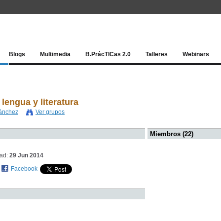
Red socia
Blogs
Multimedia
B.PrácTICas 2.0
Talleres
Webinars
lengua y literatura
Sánchez
Ver grupos
Miembros (22)
dad:
29 Jun 2014
Facebook