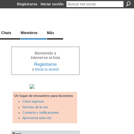
Registrarse
Iniciar sesión
l docente para una educación del siglo XXI
Chats
Miembros
Más
Bienvenido a
Internet en el Aula
Registrarse
o
Inicia la sesión
Un lugar de encuentro para docentes
Cómo ingresar
Normas de la red
Contacto y notificaciones
Aprovecha esta red