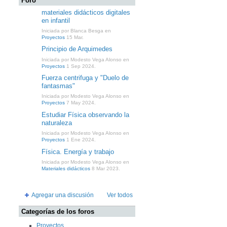
Foro
materiales didácticos digitales
en infantil
Iniciada por Blanca Besga en
Proyectos
15 Mar.
Principio de Arquimedes
Iniciada por Modesto Vega Alonso en
Proyectos
1 Sep 2024.
Fuerza centrifuga y "Duelo de
fantasmas"
Iniciada por Modesto Vega Alonso en
Proyectos
7 May 2024.
Estudiar Física observando la
naturaleza
Iniciada por Modesto Vega Alonso en
Proyectos
1 Ene 2024.
Física. Energía y trabajo
Iniciada por Modesto Vega Alonso en
Materiales didácticos
8 Mar 2023.
Agregar una discusión
Ver todos
Categorías de los foros
Proyectos