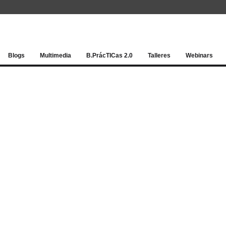
Red socia
Blogs
Multimedia
B.PrácTICas 2.0
Talleres
Webinars