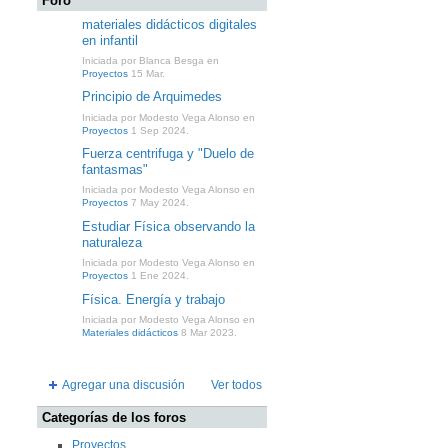
Foro
materiales didácticos digitales
en infantil
Iniciada por Blanca Besga en
Proyectos
15 Mar.
Principio de Arquimedes
Iniciada por Modesto Vega Alonso en
Proyectos
1 Sep 2024.
Fuerza centrifuga y "Duelo de
fantasmas"
Iniciada por Modesto Vega Alonso en
Proyectos
7 May 2024.
Estudiar Física observando la
naturaleza
Iniciada por Modesto Vega Alonso en
Proyectos
1 Ene 2024.
Física. Energía y trabajo
Iniciada por Modesto Vega Alonso en
Materiales didácticos
8 Mar 2023.
Agregar una discusión
Ver todos
Categorías de los foros
Proyectos