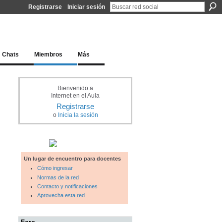
Registrarse
Iniciar sesión
l docente para una educación del siglo XXI
Chats
Miembros
Más
Bienvenido a
Internet en el Aula
Registrarse
o
Inicia la sesión
Un lugar de encuentro para docentes
Cómo ingresar
Normas de la red
Contacto y notificaciones
Aprovecha esta red