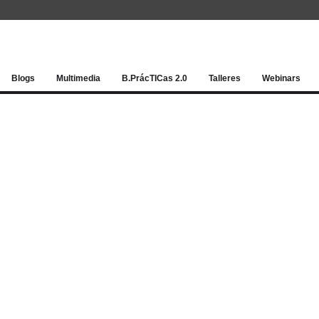
Red socia
Blogs
Multimedia
B.PrácTICas 2.0
Talleres
Webinars