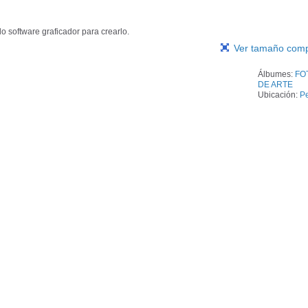
do software graficador para crearlo.
Ver tamaño comp
Álbumes:
FO
DE ARTE
Ubicación:
P