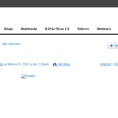
Red socia
Blogs
Multimedia
B.PrácTICas 2.0
Talleres
Webinars
Mis álbumes
Ag
ado
el febrero 6, 2010 a las 1:34am
Ver fotos
Anterior
|
Pr