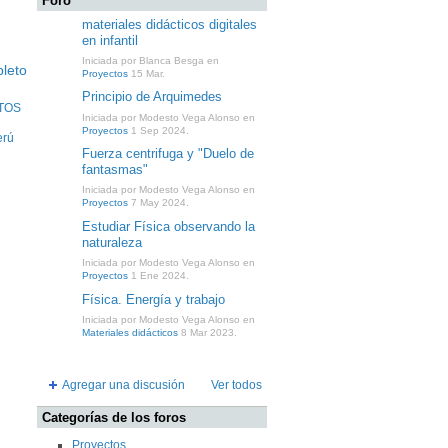
Foro
materiales didácticos digitales
en infantil
Iniciada por Blanca Besga en
leto
Proyectos
15 Mar.
Principio de Arquimedes
TOS
Iniciada por Modesto Vega Alonso en
Proyectos
1 Sep 2024.
erú
Fuerza centrifuga y "Duelo de
fantasmas"
Iniciada por Modesto Vega Alonso en
Proyectos
7 May 2024.
Estudiar Física observando la
naturaleza
Iniciada por Modesto Vega Alonso en
Proyectos
1 Ene 2024.
Física. Energía y trabajo
Iniciada por Modesto Vega Alonso en
Materiales didácticos
8 Mar 2023.
Agregar una discusión
Ver todos
Categorías de los foros
Proyectos