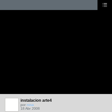
instalacion arte4
por
rosa
18 Abr 2008