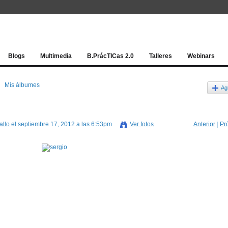
Red socia
Blogs
Multimedia
B.PrácTICas 2.0
Talleres
Webinars
Mis álbumes
Ag
allo
el septiembre 17, 2012 a las 6:53pm
Ver fotos
Anterior
|
Pr