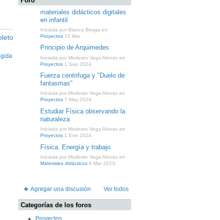
Foro
materiales didácticos digitales
en infantil
Iniciada por Blanca Besga en
leto
Proyectos
15 Mar.
Principio de Arquimedes
gida
Iniciada por Modesto Vega Alonso en
Proyectos
1 Sep 2024.
Fuerza centrifuga y "Duelo de
fantasmas"
Iniciada por Modesto Vega Alonso en
Proyectos
7 May 2024.
Estudiar Física observando la
naturaleza
Iniciada por Modesto Vega Alonso en
Proyectos
1 Ene 2024.
Física. Energía y trabajo
Iniciada por Modesto Vega Alonso en
Materiales didácticos
8 Mar 2023.
Agregar una discusión
Ver todos
Categorías de los foros
Proyectos