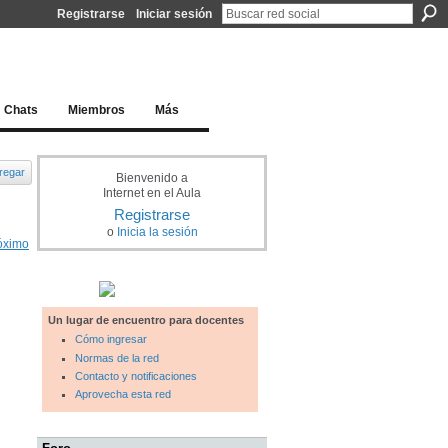
Registrarse
Iniciar sesión
l docente para una educación del siglo XXI
Chats
Miembros
Más
regar
Bienvenido a
Internet en el Aula
Registrarse
o
Inicia la sesión
óximo
Un lugar de encuentro para docentes
Cómo ingresar
Normas de la red
Contacto y notificaciones
Aprovecha esta red