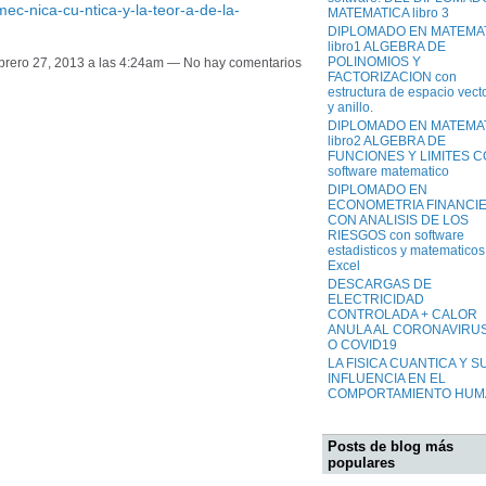
mec-nica-cu-ntica-y-la-teor-a-de-la-
MATEMATICA libro 3
DIPLOMADO EN MATEMA
libro1 ALGEBRA DE
POLINOMIOS Y
ebrero 27, 2013 a las 4:24am — No hay comentarios
FACTORIZACION con
estructura de espacio vecto
y anillo.
DIPLOMADO EN MATEMA
libro2 ALGEBRA DE
FUNCIONES Y LIMITES 
software matematico
DIPLOMADO EN
ECONOMETRIA FINANCI
CON ANALISIS DE LOS
RIESGOS con software
estadisticos y matematicos
Excel
DESCARGAS DE
ELECTRICIDAD
CONTROLADA + CALOR
ANULA AL CORONAVIRUS
O COVID19
LA FISICA CUANTICA Y S
INFLUENCIA EN EL
COMPORTAMIENTO HU
Posts de blog más
populares