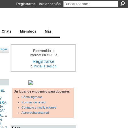
Registrarse
Iniciar sesión
l docente para una educación del siglo XXI
Chats
Miembros
Más
regar
Bienvenido a
Internet en el Aula
Registrarse
o
Inicia la sesión
DEL
Un lugar de encuentro para docentes
Cómo ingresar
Y
Normas de la red
BRA,
IA
Contacto y notificaciones
A '
Aprovecha esta red
AL E
es
n
O EN