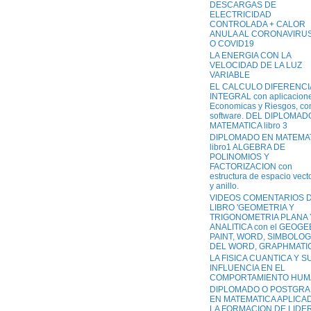
DESCARGAS DE
ELECTRICIDAD
CONTROLADA + CALOR
ANULA AL CORONAVIRUS
O COVID19
LA ENERGIA CON LA
VELOCIDAD DE LA LUZ
VARIABLE
EL CALCULO DIFERENCI
INTEGRAL con aplicacion
Economicas y Riesgos, co
software. DEL DIPLOMAD
MATEMATICA libro 3
DIPLOMADO EN MATEMA
libro1 ALGEBRA DE
POLINOMIOS Y
FACTORIZACION con
estructura de espacio vecto
y anillo.
VIDEOS COMENTARIOS 
LIBRO 'GEOMETRIA Y
TRIGONOMETRIA PLANA 
ANALITICA con el GEOGE
PAINT, WORD, SIMBOLOG
DEL WORD, GRAPHMATIC
LA FISICA CUANTICA Y S
INFLUENCIA EN EL
COMPORTAMIENTO HU
DIPLOMADO O POSTGR
EN MATEMATICA APLICA
LA FORMACION DE LIDE