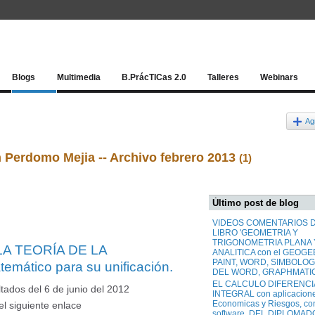
Red socia
Blogs
Multimedia
B.PrácTICas 2.0
Talleres
Webinars
Ag
 Perdomo Mejia -- Archivo febrero 2013
(1)
Último post de blog
VIDEOS COMENTARIOS 
LIBRO 'GEOMETRIA Y
TRIGONOMETRIA PLANA 
A TEORÍA DE LA
ANALITICA con el GEOGE
PAINT, WORD, SIMBOLOG
mático para su unificación.
DEL WORD, GRAPHMATIC
EL CALCULO DIFERENCI
tados del 6 de junio del 2012
INTEGRAL con aplicacion
Economicas y Riesgos, co
el siguiente enlace
software. DEL DIPLOMAD