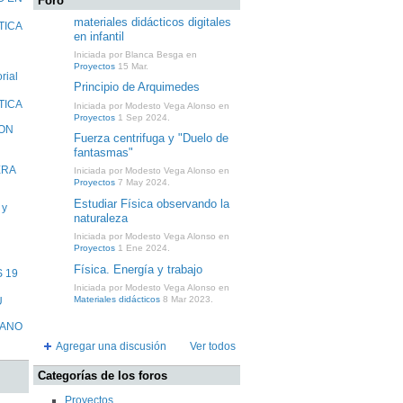
Foro
materiales didácticos digitales
TICA
en infantil
Iniciada por Blanca Besga en
Proyectos
15 Mar.
rial
Principio de Arquimedes
TICA
Iniciada por Modesto Vega Alonso en
Proyectos
1 Sep 2024.
CON
Fuerza centrifuga y "Duelo de
fantasmas"
ERA
Iniciada por Modesto Vega Alonso en
Proyectos
7 May 2024.
Estudiar Física observando la
 y
naturaleza
Iniciada por Modesto Vega Alonso en
Proyectos
1 Ene 2024.
Física. Energía y trabajo
 19
Iniciada por Modesto Vega Alonso en
Materiales didácticos
8 Mar 2023.
U
MANO
Agregar una discusión
Ver todos
Categorías de los foros
Proyectos