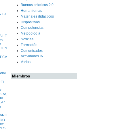
Buenas prácticas 2.0
Herramientas
 19
Materiales didácticos
Dispositivos
Competencias
Metodología
AL E
Noticias
es
n
Formación
O EN
Comunicados
Actividades IA
TICA
Varios
rial
Miembros
DEL
Y
BRA,
IA
A '
U
MANO
ADO
DA:
RES