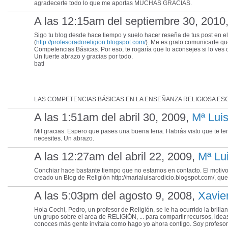
agradecerte todo lo que me aportas MUCHAS GRACIAS.
A las 12:15am del septiembre 30, 2010
Sigo tu blog desde hace tiempo y suelo hacer reseña de tus post en el
(
http://profesoradoreligion.blogspot.com/
). Me es grato comunicarte qu
Competencias Básicas. Por eso, te rogaría que lo aconsejes si lo ves o
Un fuerte abrazo y gracias por todo.
bati
LAS COMPETENCIAS BÁSICAS EN LA ENSEÑANZA RELIGIOSA E
A las 1:51am del abril 30, 2009,
Mª Lui
Mil gracias. Espero que pases una buena feria. Habrás visto que te ten
necesites. Un abrazo.
A las 12:27am del abril 22, 2009,
Mª Lu
Conchiar hace bastante tiempo que no estamos en contacto. El motiv
creado un Blog de Religión http://marialuisarodicio.blogspot.com/, que
A las 5:03pm del agosto 9, 2008,
Xavie
Hola Cochi, Pedro, un profesor de Religión, se le ha ocurrido la brilla
un grupo sobre el area de RELIGIÓN, ... para compartir recursos, ide
conoces más gente invitala como hago yo ahora contigo. Soy profesor