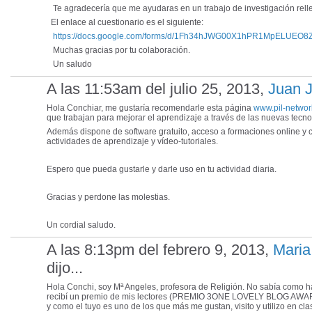
Te agradecería que me ayudaras en un trabajo de investigación relle
El enlace al cuestionario es el siguiente:
https://docs.google.com/forms/d/1Fh34hJWG00X1hPR1MpELUEO8Z
Muchas gracias por tu colaboración.
Un saludo
A las 11:53am del julio 25, 2013,
Juan 
Hola Conchiar, me gustaría recomendarle esta página
www.pil-netwo
que trabajan para mejorar el aprendizaje a través de las nuevas tecno
Además dispone de software gratuito, acceso a formaciones online y c
actividades de aprendizaje y vídeo-tutoriales.
Espero que pueda gustarle y darle uso en tu actividad diaria.
Gracias y perdone las molestias.
Un cordial saludo.
A las 8:13pm del febrero 9, 2013,
Maria
dijo...
Hola Conchi, soy Mª Angeles, profesora de Religión. No sabía como h
recibí un premio de mis lectores (PREMIO 3ONE LOVELY BLOG AWAR
y como el tuyo es uno de los que más me gustan, visito y utilizo en c