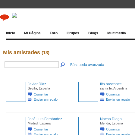
Inicio
Mi Página
Foro
Grupos
Blogs
Multimedia
Mis amistades
(13)
Búsqueda avanzada
Javier Díaz
tito basconcel
Sevilla, España
santa fe, Argentina
Comentar
Comentar
Enviar un regalo
Enviar un regalo
José Luis Fernández
Nacho Diego
Madrid, España
Mérida, España
Comentar
Comentar
Enviar un regalo
Enviar un regalo