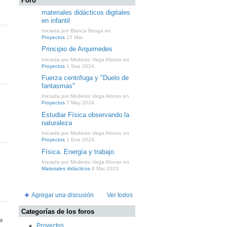
Foro
materiales didácticos digitales
en infantil
Iniciada por Blanca Besga en
Proyectos
15 Mar.
Principio de Arquimedes
Iniciada por Modesto Vega Alonso en
Proyectos
1 Sep 2024.
Fuerza centrifuga y "Duelo de
fantasmas"
Iniciada por Modesto Vega Alonso en
Proyectos
7 May 2024.
Estudiar Física observando la
naturaleza
Iniciada por Modesto Vega Alonso en
Proyectos
1 Ene 2024.
Física. Energía y trabajo
Iniciada por Modesto Vega Alonso en
Materiales didácticos
8 Mar 2023.
Agregar una discusión
Ver todos
Categorías de los foros
a
Proyectos