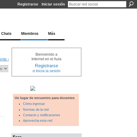
Registrarse
Iniciar sesión
l docente para una educación del siglo XXI
Chats
Miembros
Más
Bienvenido a
Internet en el Aula
ente ›
Registrarse
o
Inicia la sesión
Un lugar de encuentro para docentes
Cómo ingresar
Normas de la red
Contacto y notificaciones
Aprovecha esta red