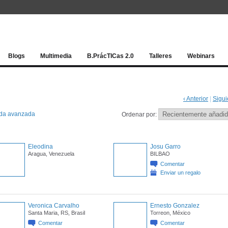
Red socia
Blogs
Multimedia
B.PrácTICas 2.0
Talleres
Webinars
‹ Anterior
|
Sigui
da avanzada
Ordenar por:
Eleodina
Josu Garro
Aragua, Venezuela
BILBAO
Comentar
Enviar un regalo
Veronica Carvalho
Ernesto Gonzalez
Santa Maria, RS, Brasil
Torreon, México
Comentar
Comentar