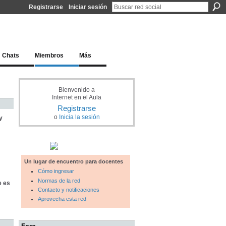
Registrarse
Iniciar sesión
l docente para una educación del siglo XXI
Chats
Miembros
Más
Bienvenido a
Internet en el Aula
Registrarse
o
Inicia la sesión
y
Un lugar de encuentro para docentes
Cómo ingresar
Normas de la red
e es
Contacto y notificaciones
Aprovecha esta red