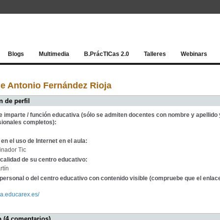
Red socia
Blogs
Multimedia
B.PrácTICas 2.0
Talleres
Webinars
e Antonio Fernández Rioja
 de perfil
e imparte / función educativa (sólo se admiten docentes con nombre y apellido 
sionales completos):
en el uso de Internet en el aula:
inador Tic
calidad de su centro educativo:
rtín
personal o del centro educativo con contenido visible (compruebe que el enlac
ela.educarex.es/
 (4 comentarios)