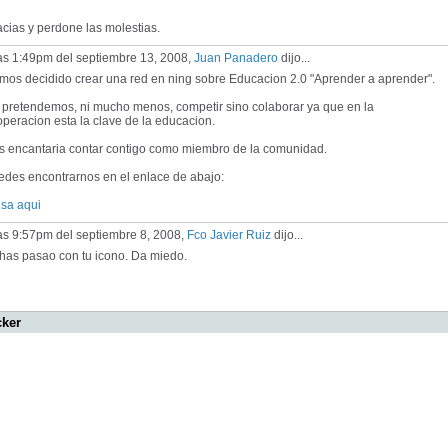
cias y perdone las molestias.
las 1:49pm del septiembre 13, 2008,
Juan Panadero
dijo...
mos decidido crear una red en ning sobre Educacion 2.0 "Aprender a aprender".
 pretendemos, ni mucho menos, competir sino colaborar ya que en la
peracion esta la clave de la educacion.
s encantaria contar contigo como miembro de la comunidad.
edes encontrarnos en el enlace de abajo:
lsa aqui
as 9:57pm del septiembre 8, 2008,
Fco Javier Ruiz
dijo...
has pasao con tu icono. Da miedo.
cker