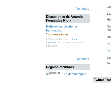
Gra
Ver todos
A 
Discusiones de Antonio
He
Fernández Rioja
Reflexiones desde las
No
coo
barricadas:
7 contestaciones
No
Inició esta discusión.
Última
respuesta
de Pedro Villarrubia 21
Pu
Sep 2008.
Pu
A l
Ver todos
Te 
Regalos recibidos
Enviar un regalo
Twitter Tra