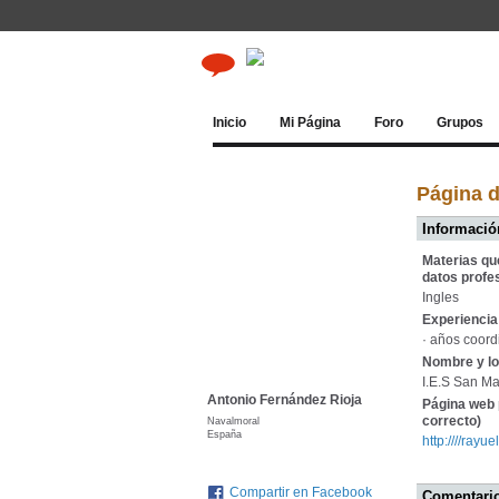
Inicio
Mi Página
Foro
Grupos
Página d
Información
Materias qu
datos profe
Ingles
Experiencia 
· años coord
Nombre y lo
I.E.S San Ma
Antonio Fernández Rioja
Página web 
correcto)
Navalmoral
España
http:////rayu
Compartir en Facebook
Comentario