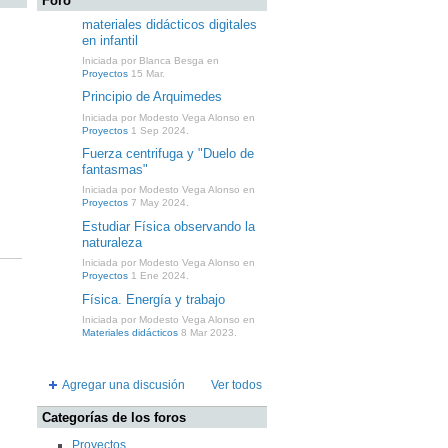
Foro
materiales didácticos digitales
en infantil
Iniciada por Blanca Besga en
Proyectos
15 Mar.
Principio de Arquimedes
Iniciada por Modesto Vega Alonso en
Proyectos
1 Sep 2024.
Fuerza centrifuga y "Duelo de
fantasmas"
Iniciada por Modesto Vega Alonso en
Proyectos
7 May 2024.
Estudiar Física observando la
naturaleza
Iniciada por Modesto Vega Alonso en
Proyectos
1 Ene 2024.
Física. Energía y trabajo
Iniciada por Modesto Vega Alonso en
Materiales didácticos
8 Mar 2023.
Agregar una discusión
Ver todos
Categorías de los foros
Proyectos