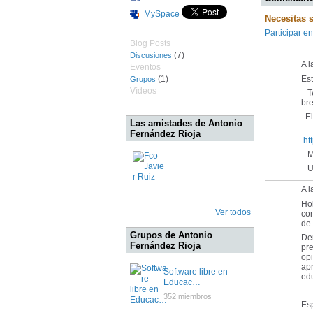
MySpace
Necesitas 
Participar en
Blog Posts
(7)
Discusiones
A 
Eventos
(1)
Es
Grupos
Vídeos
Te
bre
El 
Las amistades de Antonio
Fernández Rioja
ht
Mu
Un
A l
Ho
Ver todos
com
de 
Grupos de Antonio
Den
Fernández Rioja
pre
opi
apr
Software libre en
edu
Educac…
352 miembros
Esp