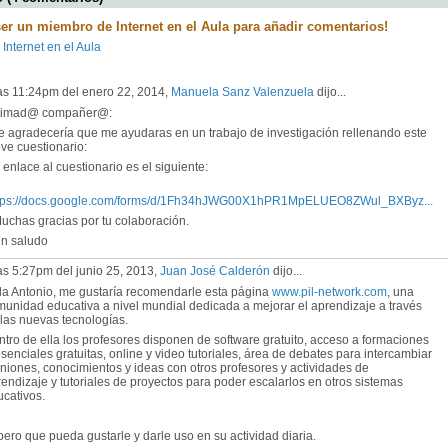
ser un miembro de Internet en el Aula para añadir comentarios!
 Internet en el Aula
las 11:24pm del enero 22, 2014,
Manuela Sanz Valenzuela
dijo...
timad@ compañer@:
 agradecería que me ayudaras en un trabajo de investigación rellenando este
ve cuestionario:
enlace al cuestionario es el siguiente:
tps://docs.google.com/forms/d/1Fh34hJWG00X1hPR1MpELUEO8ZWul_BXByz...
chas gracias por tu colaboración.
 saludo
as 5:27pm del junio 25, 2013,
Juan José Calderón
dijo...
la Antonio, me gustaría recomendarle esta página
www.pil-network.com
, una
unidad educativa a nivel mundial dedicada a mejorar el aprendizaje a través
las nuevas tecnologías.
tro de ella los profesores disponen de software gratuito, acceso a formaciones
senciales gratuitas, online y video tutoriales, área de debates para intercambiar
niones, conocimientos y ideas con otros profesores y actividades de
endizaje y tutoriales de proyectos para poder escalarlos en otros sistemas
cativos.
ero que pueda gustarle y darle uso en su actividad diaria.