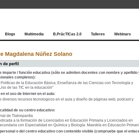
Red socia
Blogs
Multimedia
B.PrácTICas 2.0
Talleres
Webinars
de Magdalena Núñez Solano
 de perfil
e imparte / función educativa (sólo se admiten docentes con nombre y apellido 
sionales completos):
Políticas de la Educación Básica, Enseñanza de las Ciencias con Tecnología y
so de las TIC en la educación"
en el uso de Internet en el aula:
e diversos recursos tecnologicos en el aula y diseño de páginas web, podcast y
calidad de su centro educativo:
mal de Tlalnepantla
dedicada a la formación de Licenciados en Educación Primaria y Licenciados en
cundaria con Especialidad en Química y Biología. Maestría en Educaicón Primari
personal o del centro educativo con contenido visible (compruebe que el enlac