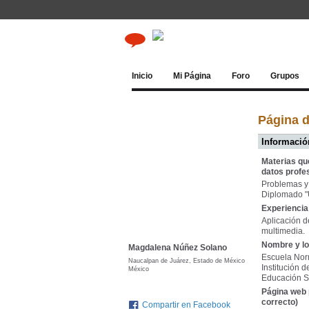
Inicio
Mi Página
Foro
Grupos
Página 
Información
Materias qu
datos profe
Problemas y 
Diplomado "U
Experiencia 
Aplicación d
multimedia.
Nombre y lo
Magdalena Núñez Solano
Escuela Nor
Naucalpan de Juárez, Estado de México
Institución 
México
Educación Se
Página web 
correcto)
Compartir en Facebook