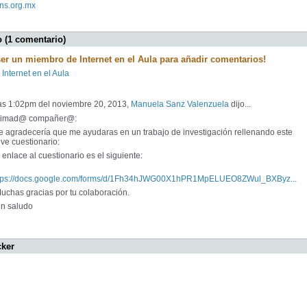
mns.org.mx
 (1 comentario)
ser un miembro de Internet en el Aula para añadir comentarios!
 Internet en el Aula
las 1:02pm del noviembre 20, 2013,
Manuela Sanz Valenzuela
dijo...
timad@ compañer@:
 agradecería que me ayudaras en un trabajo de investigación rellenando este
ve cuestionario:
enlace al cuestionario es el siguiente:
tps://docs.google.com/forms/d/1Fh34hJWG00X1hPR1MpELUEO8ZWul_BXByz...
chas gracias por tu colaboración.
 saludo
cker