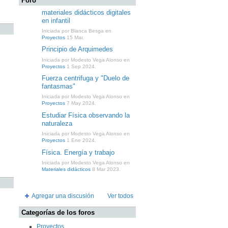
Foro
materiales didácticos digitales
en infantil
Iniciada por Blanca Besga en
Proyectos
15 Mar.
Principio de Arquimedes
Iniciada por Modesto Vega Alonso en
Proyectos
1 Sep 2024.
Fuerza centrifuga y "Duelo de
fantasmas"
Iniciada por Modesto Vega Alonso en
Proyectos
7 May 2024.
Estudiar Física observando la
naturaleza
Iniciada por Modesto Vega Alonso en
Proyectos
1 Ene 2024.
Física. Energía y trabajo
Iniciada por Modesto Vega Alonso en
Materiales didácticos
8 Mar 2023.
Agregar una discusión
Ver todos
Categorías de los foros
Proyectos