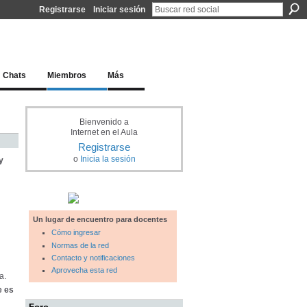
Registrarse
Iniciar sesión
l docente para una educación del siglo XXI
Chats
Miembros
Más
Bienvenido a
Internet en el Aula
Registrarse
o
Inicia la sesión
y
Un lugar de encuentro para docentes
Cómo ingresar
Normas de la red
Contacto y notificaciones
Aprovecha esta red
a.
e es