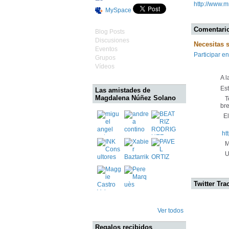
http://www.
MySpace
Comentario
Blog Posts
Discusiones
Necesitas 
Eventos
Participar en
Grupos
Vídeos
A 
Es
Las amistades de
Magdalena Núñez Solano
Te
bre
El 
ht
Mu
Un
Twitter Tra
Ver todos
Regalos recibidos