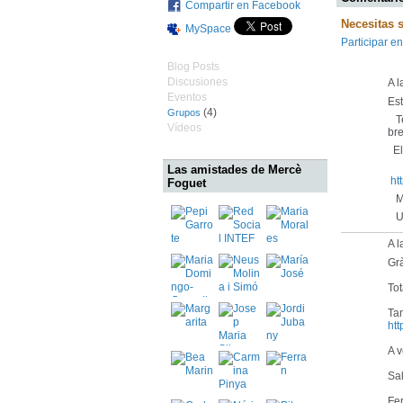
Compartir en Facebook
Necesitas 
MySpace
Participar en
Blog Posts
Discusiones
A l
Eventos
Es
(4)
Grupos
Te
Vídeos
bre
El 
Las amistades de Mercè
ht
Foguet
Mu
Un
A l
Gr
Tot
Tam
htt
A v
Sa
Fe