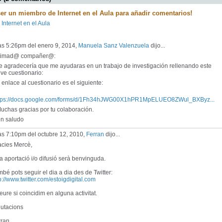
ser un miembro de Internet en el Aula para añadir comentarios!
 Internet en el Aula
as 5:26pm del enero 9, 2014,
Manuela Sanz Valenzuela
dijo...
timad@ compañer@:
 agradecería que me ayudaras en un trabajo de investigación rellenando este
ve cuestionario:
enlace al cuestionario es el siguiente:
tps://docs.google.com/forms/d/1Fh34hJWG00X1hPR1MpELUEO8ZWul_BXByz...
chas gracias por tu colaboración.
 saludo
as 7:10pm del octubre 12, 2010,
Ferran
dijo...
àcies Mercè,
a aportació i/o difusió serà benvinguda.
bé pots seguir el dia a dia des de Twitter:
p://www.twitter.com/estoigdigital.com
eure si coincidim en alguna activitat.
lutacions
rran