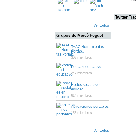
Twitter Tra
Ver todos
Grupos de Mercè Foguet
TAAC Herramientas
Portab…
302 miembros
Podcast educativo
247 miembros
Redes sociales en
educac…
614 miembros
Aplicaciones portables
155 miembros
Ver todos