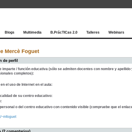
Red socia
Blogs
Multimedia
B.PrácTICas 2.0
Talleres
Webinars
de Mercè Foguet
 de perfil
e imparte / función educativa (sólo se admiten docentes con nombre y apellido 
sionales completos):
en el uso de Internet en el aula:
calidad de su centro educativo:
cc
personal o del centro educativo con contenido visible (compruebe que el enlac
at/~mfoguet
 (2 comentarios)