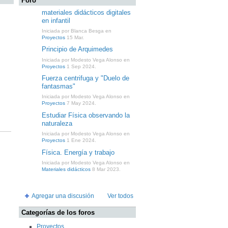
Foro
materiales didácticos digitales
en infantil
Iniciada por Blanca Besga en
Proyectos
15 Mar.
Principio de Arquimedes
Iniciada por Modesto Vega Alonso en
Proyectos
1 Sep 2024.
Fuerza centrifuga y "Duelo de
fantasmas"
Iniciada por Modesto Vega Alonso en
Proyectos
7 May 2024.
Estudiar Física observando la
naturaleza
Iniciada por Modesto Vega Alonso en
Proyectos
1 Ene 2024.
Física. Energía y trabajo
Iniciada por Modesto Vega Alonso en
Materiales didácticos
8 Mar 2023.
Agregar una discusión
Ver todos
Categorías de los foros
Proyectos