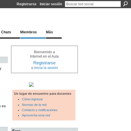
Registrarse
Iniciar sesión
l docente para una educación del siglo XXI
Chats
Miembros
Más
Bienvenido a
Internet en el Aula
Registrarse
o
Inicia la sesión
y
Un lugar de encuentro para docentes
Cómo ingresar
Normas de la red
e es
Contacto y notificaciones
Aprovecha esta red