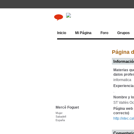
Inicio
Mi Página
Foro
Grupos
Página 
Información
Materias qu
datos profe
informatica
Experiencia 
.
Nombre y lo
ST Vallès O
Mercè Foguet
Página web 
correcto)
Mujer
Sabadell
http://xtec.c
España
Comentario