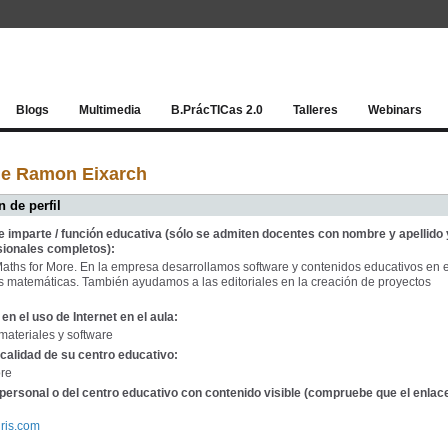
Red socia
Blogs
Multimedia
B.PrácTICas 2.0
Talleres
Webinars
de Ramon Eixarch
 de perfil
e imparte / función educativa (sólo se admiten docentes con nombre y apellido 
sionales completos):
aths for More. En la empresa desarrollamos software y contenidos educativos en e
s matemáticas. También ayudamos a las editoriales en la creación de proyectos
en el uso de Internet en el aula:
materiales y software
calidad de su centro educativo:
ore
personal o del centro educativo con contenido visible (compruebe que el enlac
iris.com