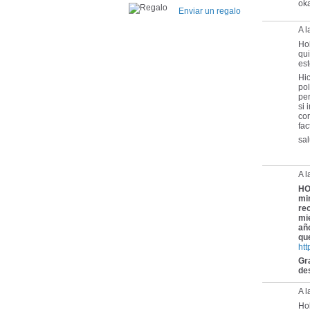
oka
Enviar un regalo
A l
Ho
qu
est
Hic
pol
per
si 
cor
fac
sal
A l
HO
mi
re
mie
añ
qu
htt
Gra
de
A 
Ho