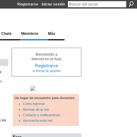
Registrarse
Iniciar sesión
l docente para una educación del siglo XXI
Chats
Miembros
Más
Bienvenido a
Internet en el Aula
Registrarse
o
Inicia la sesión
y
l
Un lugar de encuentro para docentes
Cómo ingresar
Normas de la red
Contacto y notificaciones
e es
Aprovecha esta red