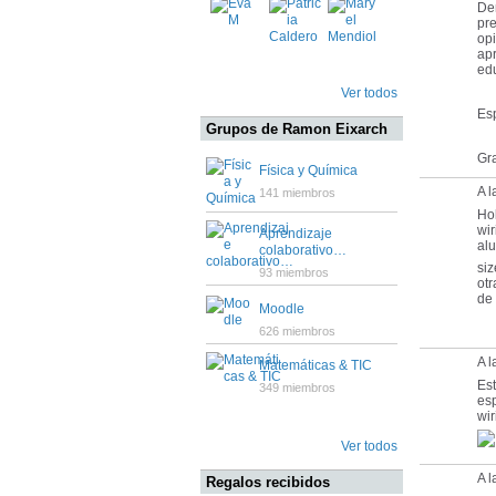
Den
pre
opi
apr
edu
Ver todos
Esp
Grupos de Ramon Eixarch
Gra
Física y Química
A 
141 miembros
Ho
wir
Aprendizaje
alu
colaborativo…
siz
93 miembros
otr
de 
Moodle
626 miembros
A l
Matemáticas & TIC
Es
349 miembros
es
wir
Ver todos
A l
Regalos recibidos