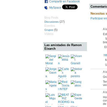
Compartir en Facebook
Comentario
MySpace
Necesitas 
Blog Posts
Participar en
(27)
Discusiones
Eventos
A l
(5)
Grupos
Vídeos
Es
Te
bre
Las amistades de Ramon
El 
Eixarch
ht
Mu
Un
A l
Gra
Ten
ve
A 
Ho
com
de 