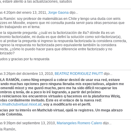
, estaré atento a las actualizaciones, saludos
as 4:20pm del enero 13, 2011,
Jorge Gaona
dijo...
la Ramón: soy profesor de matemáticas en Chile y tengo una duda con wiris
izzes en Moodle, espero que mi consulta pueda servir para otras personas que
én trabajando en el tema:
e la siguiente pregunta: ¿cuál es la factorización de #a? dónde #a es un
inomio factorizable, mi duda es que definí la solución como sol=factorizar(a),
o al probar la pregunta si ingreso la respuesta factorizada la considera correcta,
ingreso la respuesta no factorizada pero equivalente también la considera
recta, ¿cómo lo puedo hacer para que diferencie entre factorizado y no
torizado?
udos y gracias por tu respuesta
as 3:26pm del diciembre 13, 2010,
BEATRIZ RODRIGUEZ PAUTT
dijo...
LA RAMÓN, como Ning empezó a cobrar desistí de usar esa red, estuve
rando muchas opciones pero ninguna llenaba mis expectativas, alguien me
comendó mixxt y me gustó mucho, pero me ha sido difícil recuperar los
mbros q tenía, de a poco lo iré logrando, a partir del próximo
o reiniciamos los encuentros virtuales q hacemos en la plataforma Wiziq,
edas cordialmente invitado. Este es el enlace de la nueva red:
p://mathclubvirtual.mixxt.at/
, voy a modificarlo en el perfil.
cias por tu interés en Mathclub virtual, ojalá te registres. Un mega abrazo
sde Colombia.
las 9:39pm del septiembre 13, 2010,
Mariangeles Romero Calero
dijo...
la Ramón,