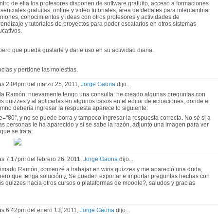
tro de ella los profesores disponen de software gratuito, acceso a formaciones
senciales gratuitas, online y video tutoriales, área de debates para intercambiar
niones, conocimientos y ideas con otros profesores y actividades de
endizaje y tutoriales de proyectos para poder escalarlos en otros sistemas
cativos.
ero que pueda gustarle y darle uso en su actividad diaria.
cias y perdone las molestias.
las 2:04pm del marzo 25, 2011,
Jorge Gaona
dijo...
la Ramón, nuevamente tengo una consulta: he creado algunas preguntas con
is quizzes y al aplicarlas en algunos casos en el editor de ecuaciones, donde el
mno debería ingresar la respuesta aparece lo siguiente:
e="80", y no se puede borra y tampoco ingresar la respuesta correcta. No sé si a
as personas le ha aparecido y si se sabe la razón, adjunto una imagen para ver
que se trata:
as 7:17pm del febrero 26, 2011,
Jorge Gaona
dijo...
timado Ramón, comenzé a trabajar en wiris quizzes y me apareció una duda,
pero que tenga solución.¿ Se pueden exportar e importar preguntas hechas con
is quizzes hacia otros cursos o plataformas de moodle?, saludos y gracias
as 6:42pm del enero 13, 2011,
Jorge Gaona
dijo...