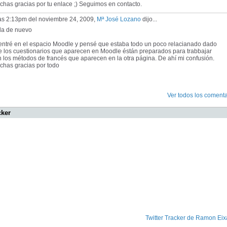
has gracias por tu enlace ;) Seguimos en contacto.
las 2:13pm del noviembre 24, 2009,
Mª José Lozano
dijo...
la de nuevo
 entré en el espacio Moodle y pensé que estaba todo un poco relacianado dado
e los cuestionarios que aparecen en Moodle éstán preparados para trabbajar
 los métodos de francés que aparecen en la otra página. De ahí mi confusión.
chas gracias por todo
Ver todos los comenta
cker
Twitter Tracker de Ramon Eix