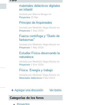
Foro
materiales didácticos digitales
en infantil
Iniciada por Blanca Besga en
Proyectos
15 Mar.
Principio de Arquimedes
Iniciada por Modesto Vega Alonso en
Proyectos
1 Sep 2024.
Fuerza centrifuga y "Duelo de
fantasmas"
Iniciada por Modesto Vega Alonso en
Proyectos
7 May 2024.
Estudiar Física observando la
naturaleza
Iniciada por Modesto Vega Alonso en
Proyectos
1 Ene 2024.
Física. Energía y trabajo
Iniciada por Modesto Vega Alonso en
Materiales didácticos
8 Mar 2023.
Agregar una discusión
Ver todos
Categorías de los foros
Proyectos