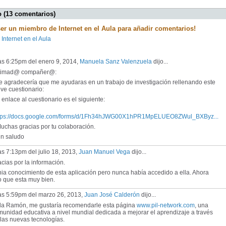
 (13 comentarios)
ser un miembro de Internet en el Aula para añadir comentarios!
 Internet en el Aula
as 6:25pm del enero 9, 2014,
Manuela Sanz Valenzuela
dijo...
timad@ compañer@:
 agradecería que me ayudaras en un trabajo de investigación rellenando este
ve cuestionario:
enlace al cuestionario es el siguiente:
tps://docs.google.com/forms/d/1Fh34hJWG00X1hPR1MpELUEO8ZWul_BXByz...
chas gracias por tu colaboración.
 saludo
as 7:13pm del julio 18, 2013,
Juan Manuel Vega
dijo...
cias por la información.
ia conocimiento de esta aplicación pero nunca había accedido a ella. Ahora
o que esta muy bien.
las 5:59pm del marzo 26, 2013,
Juan José Calderón
dijo...
la Ramón, me gustaría recomendarle esta página
www.pil-network.com
, una
unidad educativa a nivel mundial dedicada a mejorar el aprendizaje a través
las nuevas tecnologías.