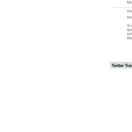
Muc
A 
Ho
Sí
qu
con
Mu
Twitter Tra