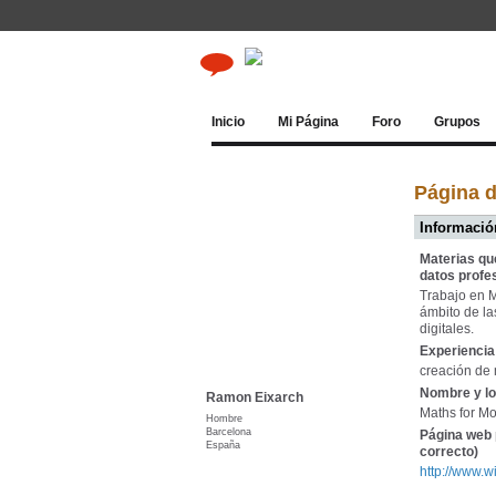
Inicio
Mi Página
Foro
Grupos
Página 
Información
Materias qu
datos profe
Trabajo en M
ámbito de la
digitales.
Experiencia 
creación de 
Nombre y lo
Ramon Eixarch
Maths for M
Hombre
Barcelona
Página web 
España
correcto)
http://www.w