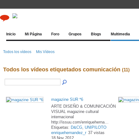
Inicio
Mi Página
Foro
Grupos
Blogs
Multimedia
Todos los vídeos
Mis Vídeos
Todos los vídeos etiquetados comunicación
(11)
magazine SUR *6
ARTE DISEÑO & COMUNICACIÓN
VISUAL magazine cultural
internacional
http://issuu.com/enriqueherna…
Etiquetas:
D&CG
,
UNIPILOTO
enriquehernandez_r
37 vistas
18 Nov 2012