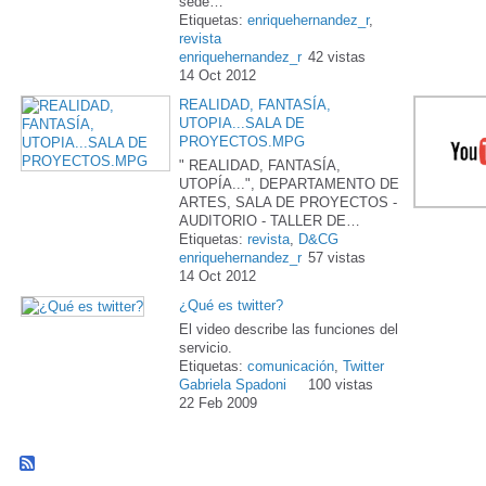
sede…
Etiquetas:
enriquehernandez_r
,
revista
enriquehernandez_r
42 vistas
14 Oct 2012
REALIDAD, FANTASÍA,
UTOPIA...SALA DE
PROYECTOS.MPG
" REALIDAD, FANTASÍA,
UTOPÍA...", DEPARTAMENTO DE
ARTES, SALA DE PROYECTOS -
AUDITORIO - TALLER DE…
Etiquetas:
revista
,
D&CG
enriquehernandez_r
57 vistas
14 Oct 2012
¿Qué es twitter?
El video describe las funciones del
servicio.
Etiquetas:
comunicación
,
Twitter
Gabriela Spadoni
100 vistas
22 Feb 2009