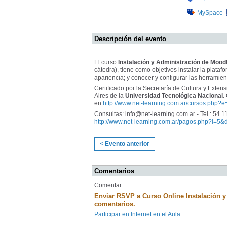
MySpace
Descripción del evento
El curso
Instalación y Administración de Moodl
cátedra), tiene como objetivos instalar la plataf
apariencia; y conocer y configurar las herramie
Certificado por la Secretaría de Cultura y Exten
Aires de la
Universidad Tecnológica Nacional
.
en
http://www.net-learning.com.ar/cursos.php?e
Consultas: info@net-learning.com.ar - Tel.: 54 1
http://www.net-learning.com.ar/pagos.php?i=5&
< Evento anterior
Comentarios
Comentar
Enviar RSVP a Curso Online Instalación y
comentarios.
Participar en Internet en el Aula