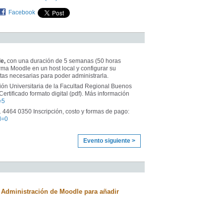
Facebook
e,
con una duración de 5 semanas (50 horas
orma Moodle en un host local y configurar su
ntas necesarias para poder administrarla.
sión Universitaria de la Facultad Regional Buenos
 Certificado formato digital (pdf). Más información
=5
1 4464 0350 Inscripción, costo y formas de pago:
d=0
Evento siguiente >
 Administración de Moodle para añadir