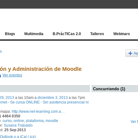
Red socia
Blogs
Multimedia
B.PrácTICas 2.0
Talleres
Webinars
os
Ag
ión y Administración de Moodle
Ver eventos
Concurriendo (1)
29, 2013
a las 10am a
diciembre 3, 2013
a las 7pm
ernet - Se cursa ONLINE - Sin asistencia presencial ni
 mapa:
http://www.net-learning.com.a…
1 4464 0350
o:
curso
,
online
,
plataforma
,
moodle
Ver 
r:
Susana Trabaldo
ad:
25 Sep 2013
Outlook o a iCal (.ics)