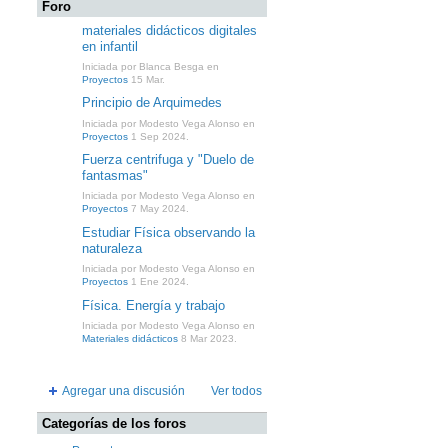
Foro
materiales didácticos digitales
en infantil
Iniciada por Blanca Besga en
Proyectos
15 Mar.
Principio de Arquimedes
Iniciada por Modesto Vega Alonso en
Proyectos
1 Sep 2024.
Fuerza centrifuga y "Duelo de
fantasmas"
Iniciada por Modesto Vega Alonso en
Proyectos
7 May 2024.
Estudiar Física observando la
naturaleza
Iniciada por Modesto Vega Alonso en
Proyectos
1 Ene 2024.
Física. Energía y trabajo
Iniciada por Modesto Vega Alonso en
Materiales didácticos
8 Mar 2023.
Agregar una discusión
Ver todos
Categorías de los foros