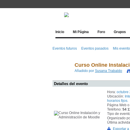
Inicio
Mi Página
Foro
Grupos
Eventos futuros
Eventos pasados
Mis event
Curso Online Instalac
Añadido por
Susana Trabaldo
Detalles del evento
Hora:
octubre 
Ubicación:
Int
horarios fijos.
Página Web o
Teléfono:
54 1
Tipo de event
Organizado po
Última activid
Exportar a 