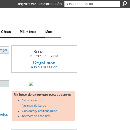
Registrarse
Iniciar sesión
l docente para una educación del siglo XXI
Chats
Miembros
Más
regar
Bienvenido a
Internet en el Aula
Registrarse
o
Inicia la sesión
Un lugar de encuentro para docentes
Cómo ingresar
Normas de la red
Contacto y notificaciones
todos
Aprovecha esta red