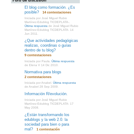
Foro de discusión
El blog como formación. ¿Es
posible?
14 contestaciones
Iniciada por José Miguel Rubio
Martínez-Edublog TICDEPLATA-.
Última respuesta
de José Miguel Rubio
Martínez-Edublog TICDEPLATA- 14
Jun 2011.
¿Que actividades pedagógicas
realizas, coordinas o guías
dentro de tu blog?
9 contestaciones
Iniciada por Paula.
Última respuesta
de Elena V 14 Dic 2010.
Normativa para blogs
2 contestaciones
Iniciada por Anabel.
Última respuesta
de Anabel 28 Sep 2009.
Información R/evolución.
Iniciada por José Miguel Rubio
Martínez-Edublog TICDEPLATA- 17
May 2008.
¿Están transformando los
edublogs y la web 2.0. la
sociedad para bien o para
mal?
1 contestación