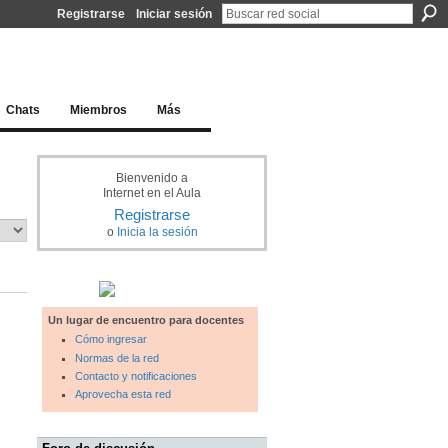
Registrarse
Iniciar sesión
l docente para una educación del siglo XXI
Chats
Miembros
Más
Bienvenido a
Internet en el Aula
Registrarse
o
Inicia la sesión
Un lugar de encuentro para docentes
Cómo ingresar
Normas de la red
Contacto y notificaciones
Aprovecha esta red