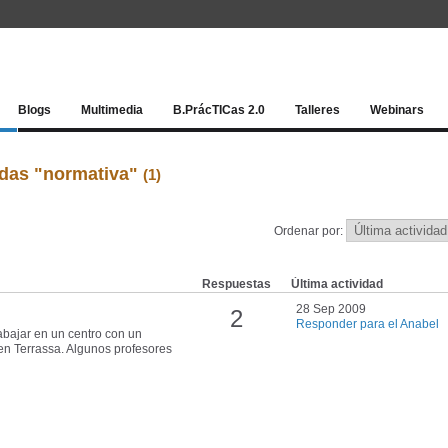
Red socia
Blogs
Multimedia
B.PrácTICas 2.0
Talleres
Webinars
adas "normativa"
(1)
Ordenar por:
Respuestas
Última actividad
28 Sep 2009
2
Responder para el Anabel
rabajar en un centro con un
en Terrassa. Algunos profesores