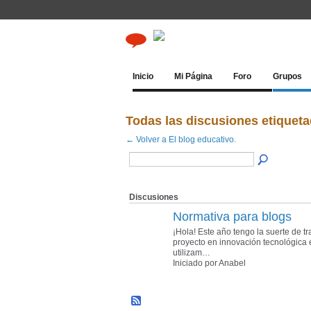
Inicio
Mi Página
Foro
Grupos
Todas las discusiones etiquet
← Volver a El blog educativo.
Discusiones
Normativa para blogs
¡Hola! Este año tengo la suerte de t
proyecto en innovación tecnológica 
utilizam…
Iniciado por Anabel