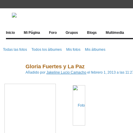
Inicio
Mi Página
Foro
Grupos
Blogs
Multimedia
Todas las fotos
Todos los álbumes
Mis fotos
Mis álbumes
Gloria Fuertes y La Paz
Añadido por
Jakeline Lucio Camacho
el febrero 1, 2013 a las 11: