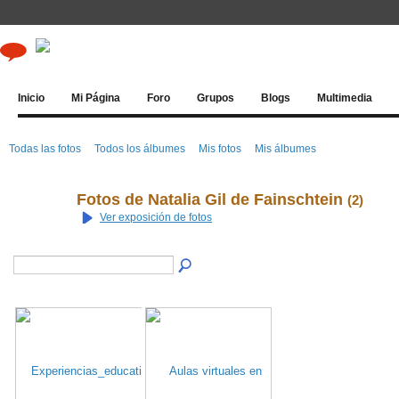
Inicio
Mi Página
Foro
Grupos
Blogs
Multimedia
Todas las fotos
Todos los álbumes
Mis fotos
Mis álbumes
Fotos de Natalia Gil de Fainschtein
(2)
Ver exposición de fotos