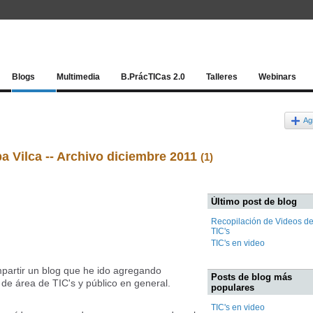
Red socia
Blogs
Multimedia
B.PrácTICas 2.0
Talleres
Webinars
Ag
ba Vilca -- Archivo diciembre 2011
(1)
Último post de blog
Recopilación de Videos d
TIC's
TIC's en video
mpartir un blog que he ido agregando
Posts de blog más
 de área de TIC's y público en general.
populares
TIC's en video