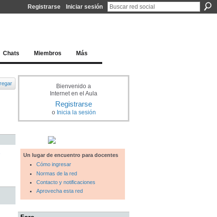
Registrarse
Iniciar sesión
l docente para una educación del siglo XXI
Chats
Miembros
Más
regar
Bienvenido a
Internet en el Aula
Registrarse
o
Inicia la sesión
e
Un lugar de encuentro para docentes
Cómo ingresar
Normas de la red
Contacto y notificaciones
Aprovecha esta red