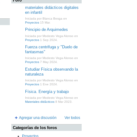
Foro
e
materiales didácticos digitales
en infantil
Iniciada por Blanca Besga en
Proyectos
15 Mar.
Principio de Arquimedes
Iniciada por Modesto Vega Alonso en
Proyectos
1 Sep 2024.
Fuerza centrifuga y "Duelo de
fantasmas"
Iniciada por Modesto Vega Alonso en
Proyectos
7 May 2024.
Estudiar Física observando la
naturaleza
Iniciada por Modesto Vega Alonso en
Proyectos
1 Ene 2024.
Física. Energía y trabajo
Iniciada por Modesto Vega Alonso en
Materiales didácticos
8 Mar 2023.
Agregar una discusión
Ver todos
Categorías de los foros
Proyectos