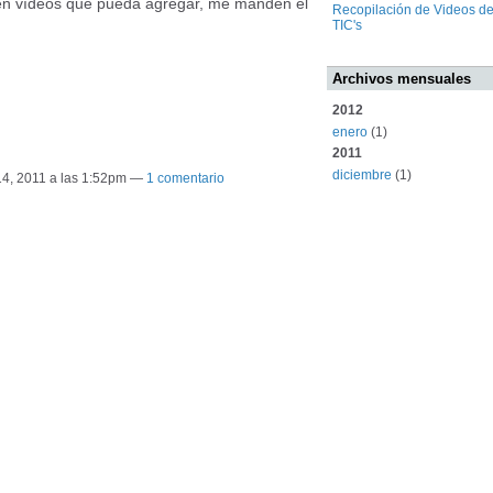
sen vídeos que pueda agregar, me manden el
Recopilación de Videos d
TIC's
Archivos mensuales
2012
enero
(1)
2011
diciembre
(1)
14, 2011 a las 1:52pm —
1 comentario