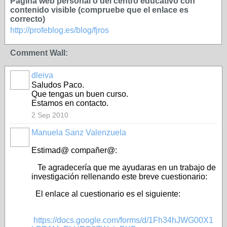
Página web personal o del centro educativo con
contenido visible (compruebe que el enlace es
correcto)
http://profeblog.es/blog/fjros
Comment Wall:
dleiva
Saludos Paco.
Que tengas un buen curso.
Estamos en contacto.
2 Sep 2010
Manuela Sanz Valenzuela
Estimad@ compañer@:
Te agradecería que me ayudaras en un trabajo de
investigación rellenando este breve cuestionario:
El enlace al cuestionario es el siguiente:
https://docs.google.com/forms/d/1Fh34hJWG00X1