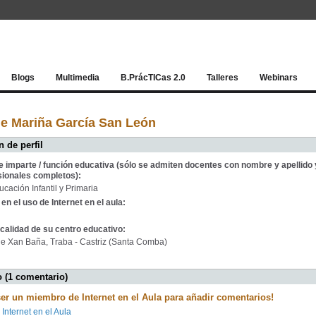
Red socia
Blogs
Multimedia
B.PrácTICas 2.0
Talleres
Webinars
e Mariña García San León
 de perfil
e imparte / función educativa (sólo se admiten docentes con nombre y apellido 
sionales completos):
ucación Infantil y Primaria
en el uso de Internet en el aula:
calidad de su centro educativo:
e Xan Baña, Traba - Castriz (Santa Comba)
 (1 comentario)
ser un miembro de Internet en el Aula para añadir comentarios!
 Internet en el Aula