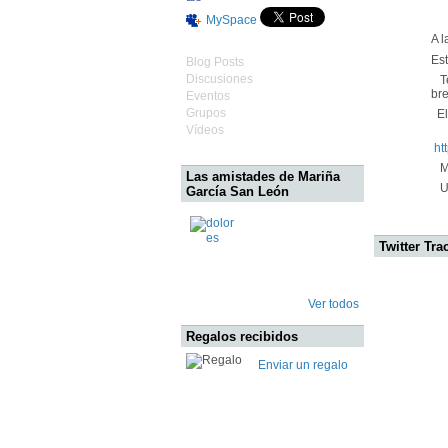
MySpace
A 
Es
Blog Posts
Discusiones
Te
bre
Eventos
Grupos
El 
Vídeos
ht
Mu
Las amistades de Mariña
Un
García San León
Twitter Tra
Ver todos
Regalos recibidos
Enviar un regalo