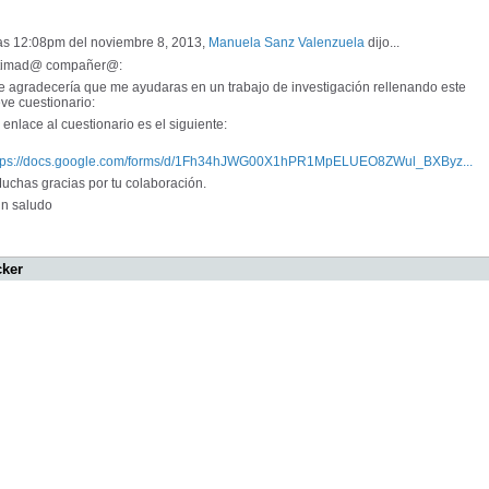
las 12:08pm del noviembre 8, 2013,
Manuela Sanz Valenzuela
dijo...
timad@ compañer@:
 agradecería que me ayudaras en un trabajo de investigación rellenando este
ve cuestionario:
enlace al cuestionario es el siguiente:
tps://docs.google.com/forms/d/1Fh34hJWG00X1hPR1MpELUEO8ZWul_BXByz...
chas gracias por tu colaboración.
 saludo
cker