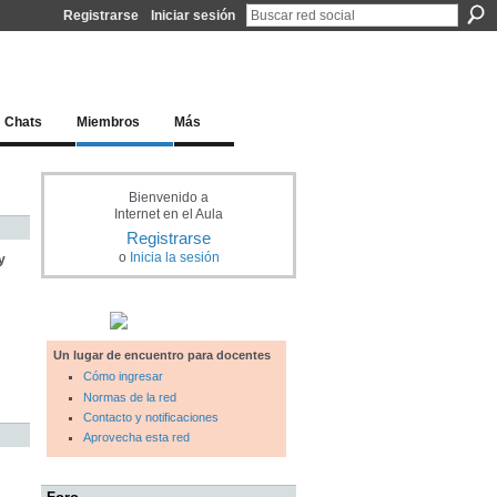
Registrarse
Iniciar sesión
l docente para una educación del siglo XXI
Chats
Miembros
Más
Bienvenido a
Internet en el Aula
Registrarse
o
Inicia la sesión
y
Un lugar de encuentro para docentes
Cómo ingresar
Normas de la red
Contacto y notificaciones
Aprovecha esta red