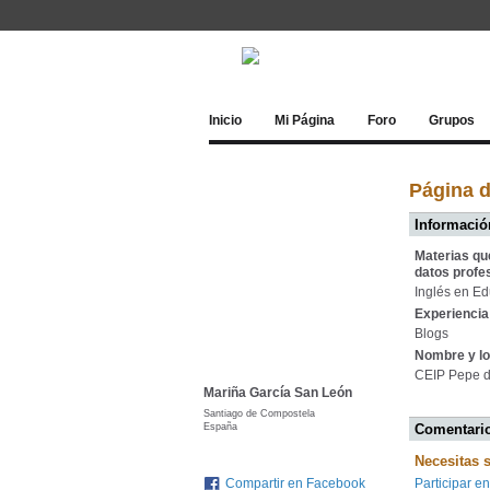
Inicio
Mi Página
Foro
Grupos
Página d
Información
Materias qu
datos profe
Inglés en Ed
Experiencia 
Blogs
Nombre y lo
CEIP Pepe d
Mariña García San León
Santiago de Compostela
España
Comentario
Necesitas 
Compartir en Facebook
Participar en