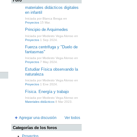
Foro
materiales didácticos digitales
en infantil
Iniciada por Blanca Besga en
Proyectos
15 Mar.
Principio de Arquimedes
Iniciada por Modesto Vega Alonso en
Proyectos
1 Sep 2024.
Fuerza centrifuga y "Duelo de
fantasmas"
Iniciada por Modesto Vega Alonso en
Proyectos
7 May 2024.
Estudiar Física observando la
naturaleza
Iniciada por Modesto Vega Alonso en
Proyectos
1 Ene 2024.
Física. Energía y trabajo
Iniciada por Modesto Vega Alonso en
Materiales didácticos
8 Mar 2023.
Agregar una discusión
Ver todos
Categorías de los foros
Proyectos