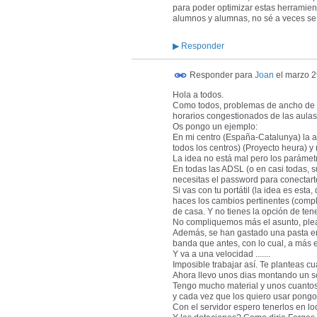
para poder optimizar estas herramien
alumnos y alumnas, no sé a veces se
▶
Responder
Responder para
Joan
el
marzo 2
Hola a todos.
Como todos, problemas de ancho de 
horarios congestionados de las aulas
Os pongo un ejemplo:
En mi centro (España-Catalunya) la a
todos los centros) (Proyecto heura) y
La idea no está mal pero los parámet
En todas las ADSL (o en casi todas, s
necesitas el password para conectarte
Si vas con tu portátil (la idea es est
haces los cambios pertinentes (comple
de casa. Y no tienes la opción de ten
No compliquemos más el asunto, ple
Además, se han gastado una pasta en 
banda que antes, con lo cual, a más 
Y va a una velocidad .......
Imposible trabajar así. Te planteas c
Ahora llevo unos dias montando un se
Tengo mucho material y unos cuanto
y cada vez que los quiero usar pongo 
Con el servidor espero tenerlos en lo