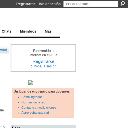
Registrarse
Iniciar sesión
l docente para una educación del siglo XXI
Chats
Miembros
Más
egar
Bienvenido a
Internet en el Aula
Registrarse
o
Inicia la sesión
Un lugar de encuentro para docentes
Cómo ingresar
Normas de la red
Contacto y notificaciones
que
Aprovecha esta red
 es
). Y