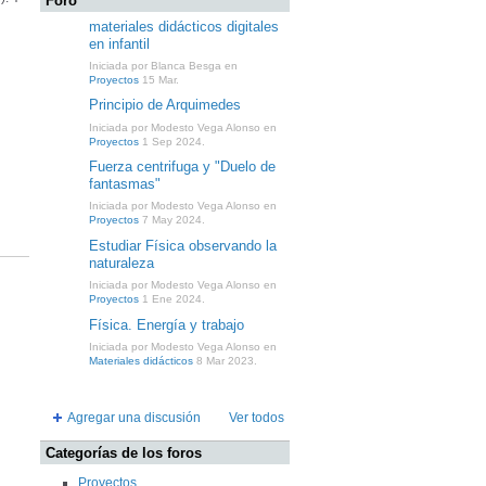
Foro
materiales didácticos digitales
en infantil
Iniciada por Blanca Besga en
Proyectos
15 Mar.
Principio de Arquimedes
Iniciada por Modesto Vega Alonso en
Proyectos
1 Sep 2024.
Fuerza centrifuga y "Duelo de
fantasmas"
Iniciada por Modesto Vega Alonso en
Proyectos
7 May 2024.
Estudiar Física observando la
naturaleza
Iniciada por Modesto Vega Alonso en
Proyectos
1 Ene 2024.
Física. Energía y trabajo
Iniciada por Modesto Vega Alonso en
Materiales didácticos
8 Mar 2023.
Agregar una discusión
Ver todos
Categorías de los foros
Proyectos