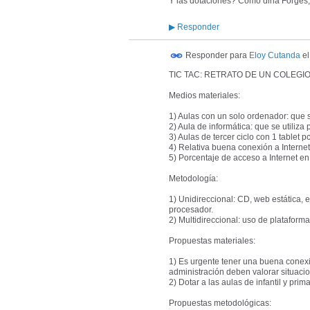
Y las dotaciones? Como diria Forges, 
▶
Responder
Responder para
Eloy Cutanda
e
TIC TAC: RETRATO DE UN COLEGI
Medios materiales:
1) Aulas con un solo ordenador: que 
2) Aula de informática: que se utiliz
3) Aulas de tercer ciclo con 1 tablet 
4) Relativa buena conexión a Internet
5) Porcentaje de acceso a Internet e
Metodología:
1) Unidireccional: CD, web estática, e
procesador.
2) Multidireccional: uso de plataform
Propuestas materiales:
1) Es urgente tener una buena conexió
administración deben valorar situacio
2) Dotar a las aulas de infantil y prim
Propuestas metodológicas: