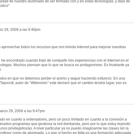
esidad de nuestro alumnado de ser formado con y en estas tecnologías, y deje de
údico"
zo 29, 2009 a las 9:40pm
aprovechar todos los recursos que nos brinda Internet para mejorar nuestras
he encontrado cuando trato de compartir mis experiencias con el Internet en el
 colegas. Muchos piensan que lo que se busca es protagonismo. Es frustrante ya
n.
odos en que no debemos perder el animo y seguir haciendo esfuerzo. En una
Tapscott, autor de “Wikinomic” este declaró que el cambio tendrá lugar, eso es
arzo 29, 2009 a las 9:47pm
pado en cuanto a ordenadores, pero un poco limitado en cuanto a la conexión a
erminados programas que gestiona la red iberbanda, pero por lo que estoy leyendo
s privilegidos/as. A nivel particular ya no puedo imaginarme las clases sin la
 de profesor como de alumnado. Lo que sí hecho en falta es una formación adecuada