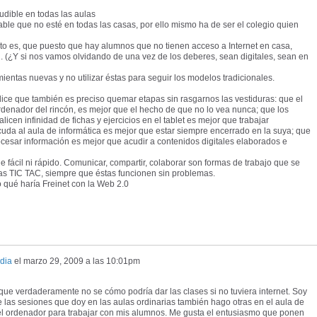
ludible en todas las aulas
le que no esté en todas las casas, por ello mismo ha de ser el colegio quien
sto es, que puesto que hay alumnos que no tienen acceso a Internet en casa,
 (¿Y si nos vamos olvidando de una vez de los deberes, sean digitales, sean en
entas nuevas y no utilizar éstas para seguir los modelos tradicionales.
dice que también es preciso quemar etapas sin rasgarnos las vestiduras: que el
enador del rincón, es mejor que el hecho de que no lo vea nunca; que los
licen infinidad de fichas y ejercicios en el tablet es mejor que trabajar
uda al aula de informática es mejor que estar siempre encerrado en la suya; que
rocesar información es mejor que acudir a contenidos digitales elaborados e
 fácil ni rápido. Comunicar, compartir, colaborar son formas de trabajo que se
s TIC TAC, siempre que éstas funcionen sin problemas.
 qué haría Freinet con la Web 2.0
dia
el
marzo 29, 2009 a las 10:01pm
que verdaderamente no se cómo podría dar las clases si no tuviera internet. Soy
e las sesiones que doy en las aulas ordinarias también hago otras en el aula de
o el ordenador para trabajar con mis alumnos. Me gusta el entusiasmo que ponen