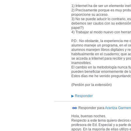
1) Internet ha de ser un elemento ine
2) Precisamente porque es muy probab
proporcione su acceso.
3) No se puede aducir lo contrario, e
debemos ser cautos con su extensión.
papel?)
4) Trabajar al modo nuevo con herrami
P.D.: No obstante, la experiencia me 
alumno maneje un programa, en el ord
alumnos manejen libros digitales y rea
habitualmente en el cuaderno; que ac
se acceda a Internet para recibir y p
inamovibles.
El cambio en la metodología nunca fue
pueden beneficiar enormemente de la
Estos días me he venido preguntando
(Perdón por la extensión)
▶
Responder
Responder para
Arantza Garmen
Hola, buenas noches.
Respecto a este tema quiero deciros 
profesora de Ed. Especial y a parte d
apoyo. En la mayoría de ellas utiliz