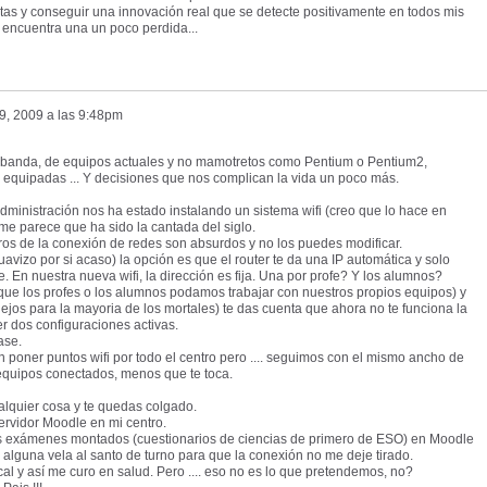
tas y conseguir una innovación real que se detecte positivamente en todos mis
 encuentra una un poco perdida...
9, 2009 a las 9:48pm
banda, de equipos actuales y no mamotretos como Pentium o Pentium2,
 equipadas ... Y decisiones que nos complican la vida un poco más.
dministración nos ha estado instalando un sistema wifi (creo que lo hace en
 me parece que ha sido la cantada del siglo.
ros de la conexión de redes son absurdos y no los puedes modificar.
uavizo por si acaso) la opción es que el router te da una IP automática y solo
. En nuestra nueva wifi, la dirección es fija. Una por profe? Y los alumnos?
a, que los profes o los alumnos podamos trabajar con nuestros propios equipos) y
jos para la mayoria de los mortales) te das cuenta que ahora no te funciona la
er dos configuraciones activas.
ase.
poner puntos wifi por todo el centro pero .... seguimos con el mismo ancho de
equipos conectados, menos que te toca.
ualquier cosa y te quedas colgado.
rvidor Moodle en mi centro.
s exámenes montados (cuestionarios de ciencias de primero de ESO) en Moodle
alguna vela al santo de turno para que la conexión no me deje tirado.
cal y así me curo en salud. Pero .... eso no es lo que pretendemos, no?