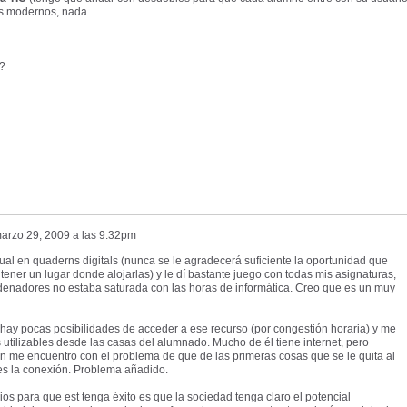
es modernos, nada.
?
arzo 29, 2009 a las 9:32pm
ual en quaderns digitals (nunca se le agradecerá suficiente la oportunidad que
ener un lugar donde alojarlas) y le dí bastante juego con todas mis asignaturas,
rdenadores no estaba saturada con las horas de informática. Creo que es un muy
y hay pocas posibilidades de acceder a ese recurso (por congestión horaria) y me
utilizables desde las casas del alumnado. Mucho de él tiene internet, pero
ón me encuentro con el problema de que de las primeras cosas que se le quita al
s la conexión. Problema añadido.
ios para que est tenga éxito es que la sociedad tenga claro el potencial