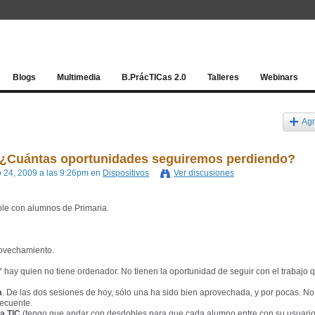
Red socia
Blogs
Multimedia
B.PrácTICas 2.0
Talleres
Webinars
Agr
? ¿Cuántas oportunidades seguiremos perdiendo?
 24, 2009 a las 9:26pm en
Dispositivos
Ver discusiones
ole con alumnos de Primaria.
rovechamiento.
Y hay quien no tiene ordenador. No tienen la oportunidad de seguir con el trabajo 
a
. De las dos sesiones de hoy, sólo una ha sido bien aprovechada, y por pocas. No
ecuente.
la TIC
(tengo que andar con desdobles para que cada alumno entre con su usuario