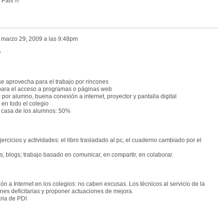
Pais !!!
l
marzo 29, 2009 a las 9:48pm
O
se aprovecha para el trabajo por rincones
a para el acceso a programas o páginas web
pc por alumno, buena conexión a internet, proyector y pantalla digital
 en todo el colegio
n casa de los alumnos: 50%
jercicios y actividades: el libro trasladado al pc, el cuaderno cambiado por el
as, blogs; trabajo basado en comunicar, en compartir, en colaborar.
n a Internet en los colegios: no caben excusas. Los técnicos al servicio de la
nes deficitarias y proponer actuaciones de mejora.
aria de PDI