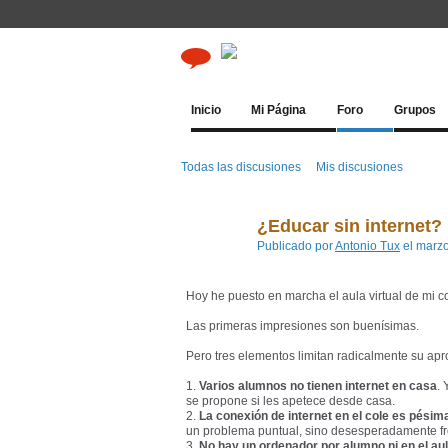
Inicio
Mi Página
Foro
Grupos
Todas las discusiones
Mis discusiones
¿Educar sin internet
Publicado por
Antonio Tux
el marzo
Hoy he puesto en marcha el aula virtual de mi c
Las primeras impresiones son buenísimas.
Pero tres elementos limitan radicalmente su ap
1.
Varios alumnos no tienen internet en casa
. 
se propone si les apetece desde casa.
2.
La conexión de internet en el cole es pésim
un problema puntual, sino desesperadamente fr
3.
No hay un ordenador por alumno ni en el au