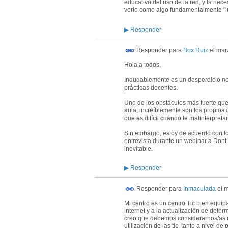
educativo del uso de la red, y la nec
verlo como algo fundamentalmente "l
▶
Responder
Responder para
Box Ruiz
el
mar
Hola a todos,
Indudablemente es un desperdicio no 
prácticas docentes.
Uno de los obstáculos más fuerte que 
aula, increíblemente son los propios
que es difícil cuando te malinterpreta
Sin embargo, estoy de acuerdo con t
entrevista durante un webinar a Dont 
inevitable.
▶
Responder
Responder para
Inmaculada
el
m
Mi centro es un centro Tic bien equi
internet y a la actualización de det
creo que debemos considerarnos/as uno
utilización de las tic, tanto a nivel