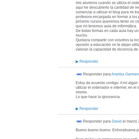
mis alumnos cuando se utiliza el orde
aquí he descubierto la cantidad de re
comenzar a utilizar el blog para mi 
profesora encargada en formar a los pr
próximo cursos queremos tener un cen
que no tenemos aula de informática.
De todas formas en cada aula hay un o
mucho.
Quisiera compartir con vosotros la i
oposión a educación no te dejan utili
valoran la capacidad de docencia de l
▶
Responder
Responder para
Arantza Garmen
Estoy de acuerdo contigo. A mí algú
utilizar el ordenador e internet, en el
mismo.
Lo que hace la ignorancia.
▶
Responder
Responder para
David
el
marzo 
Bueno bueno bueno. Enhorabuena por e