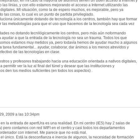
mejorando, en mi caso la mayoría de alumnos tienen un buen acceso a Internet y
las línias, y con ello estamos mejorando el acceso a Internet utilizando las
s digitales. MI situación, como la de espero muchos, es mejorable, pero ya
o las cosas, lo cual es un punto de partida privilegiado.
oluciona únicamente dotando de tecnología a los centros, también hay que formar
ar las metodologías para que el uso que hacemos de la tecnología sea cada vez
ades no dotando tecnilógicamente los centros, pero más aún noformando
ayudar a que la entrada de la tecnología no sea un trauma. Todos los que
s somos estamos muy metidos ya, pero todavía hemos de ayudar mucho a algunos
 tarea fundamental... ayudar, colaborar, dar ánimos a los menos atrevidos y
efectivo de las tecnologías en clase.
stros y profesores trabajando hacia una educación orientada a nativos digitales,
permitir ver la luz al final del túnel y desear que las instituciones y
os den los medios suficientes (en todos los aspectos) .
29, 2009 a las 10:34pm
n la entrada de apertUra es una realidad. En mi centro (IES) hay 2 salas de
 pero contamos con red WIFI en el centro y casi todos los departamentos
ordenador con internet. Me parece que no está mal.
l único. Está la desconfianza e inercia de algunos, la necesidad de formación