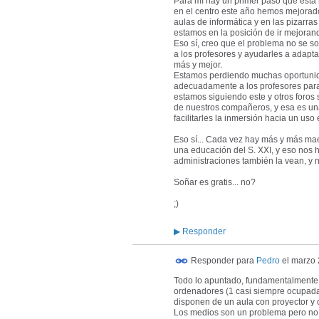
Para mí hay un primer paso que está 
en el centro este año hemos mejorado 
aulas de informática y en las pizarra
estamos en la posición de ir mejorand
Eso sí, creo que el problema no se s
a los profesores y ayudarles a adapt
más y mejor.
Estamos perdiendo muchas oportunid
adecuadamente a los profesores para 
estamos siguiendo este y otros foro
de nuestros compañeros, y esa es una
facilitarles la inmersión hacia un uso 
Eso sí... Cada vez hay más y más mae
una educación del S. XXI, y eso nos ha 
administraciones también la vean, y n
Soñar es gratis... no?
;)
▶
Responder
Responder para
Pedro
el
marzo 
Todo lo apuntado, fundamentalmente e
ordenadores (1 casi siempre ocupada)
disponen de un aula con proyector y 
Los medios son un problema pero no e