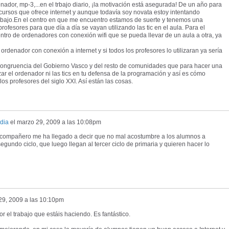
nador, mp-3,...en el trbajo diario, ¡la motivación está asegurada! De un año para
cursos que ofrece internet y aunque todavía soy novata estoy intentando
trabajo.En el centro en que me encuentro estamos de suerte y tenemos una
ofesores para que día a día se vayan utilizando las tic en el aula. Para el
tro de ordenadores con conexión wifi que se pueda llevar de un aula a otra, ya
rdenador con conexión a internet y si todos los profesores lo utilizaran ya sería
ncongruencia del Gobierno Vasco y del resto de comunidades que para hacer una
zar el ordenador ni las tics en tu defensa de la programación y así es cómo
os profesores del siglo XXI. Así están las cosas.
dia
el
marzo 29, 2009 a las 10:08pm
n compañero me ha llegado a decir que no mal acostumbre a los alumnos a
 segundo ciclo, que luego llegan al tercer ciclo de primaria y quieren hacer lo
29, 2009 a las 10:10pm
l trabajo que estáis haciendo. Es fantástico.