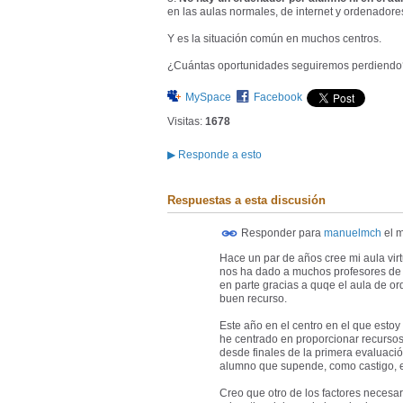
en las aulas normales, de internet y ordenador
Y es la situación común en muchos centros.
¿Cuántas oportunidades seguiremos perdiendo
MySpace
Facebook
Visitas:
1678
▶
Responde a esto
Respuestas a esta discusión
Responder para
manuelmch
el
m
Hace un par de años cree mi aula virt
nos ha dado a muchos profesores de t
en parte gracias a quqe el aula de o
buen recurso.
Este año en el centro en el que esto
he centrado en proporcionar recursos 
desde finales de la primera evaluaci
alumno que supende, como castigo, e
Creo que otro de los factores necesar