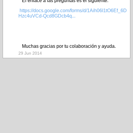
El enlace a las preguntas es el siguiente:
https://docs.google.com/forms/d/1Aih06I1tO6Ef_6D
Hzc4uVCd-Qcd8GDcb4q...
Muchas gracias por tu colaboración y ayuda.
29 Jun 2014