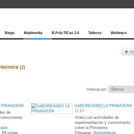
Red socia
Blogs
Multimedia
B.PrácTICas 2.0
Talleres
Webinars
Ag
 Herrera
(2)
Ordenar por:
 PRIMAVERA
SABOREANDO LA PRIMAVERA
11:15
des de
 conocimiento
Vídeo con actividades de
.
experimentación y conocimiento
iaula
sobre la Primavera.
69 vistas
Etiquetas:
#retorediaula