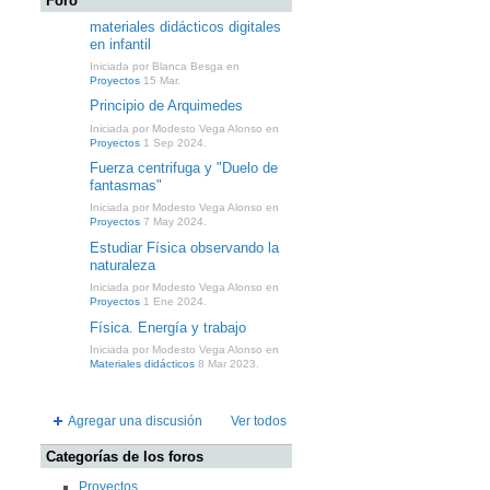
Foro
materiales didácticos digitales
en infantil
Iniciada por Blanca Besga en
Proyectos
15 Mar.
Principio de Arquimedes
Iniciada por Modesto Vega Alonso en
Proyectos
1 Sep 2024.
Fuerza centrifuga y "Duelo de
fantasmas"
Iniciada por Modesto Vega Alonso en
Proyectos
7 May 2024.
Estudiar Física observando la
naturaleza
Iniciada por Modesto Vega Alonso en
Proyectos
1 Ene 2024.
Física. Energía y trabajo
Iniciada por Modesto Vega Alonso en
Materiales didácticos
8 Mar 2023.
Agregar una discusión
Ver todos
Categorías de los foros
Proyectos