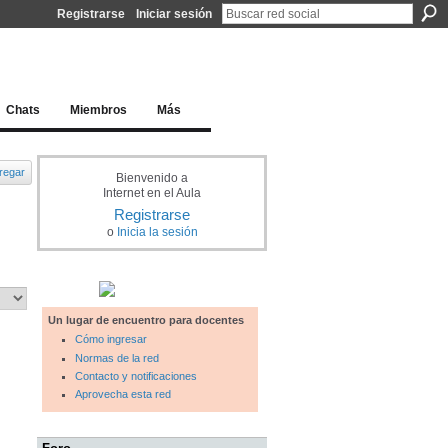
Registrarse
Iniciar sesión
l docente para una educación del siglo XXI
Chats
Miembros
Más
regar
Bienvenido a
Internet en el Aula
Registrarse
o
Inicia la sesión
Un lugar de encuentro para docentes
Cómo ingresar
Normas de la red
Contacto y notificaciones
Aprovecha esta red