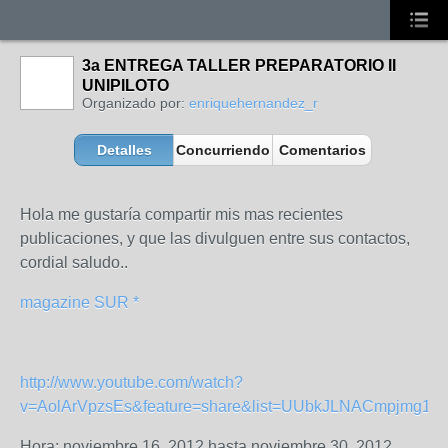
3a ENTREGA TALLER PREPARATORIO II
UNIPILOTO
Organizado por:
enriquehernandez_r
Detalles
Concurriendo
Comentarios
Hola me gustaría compartir mis mas recientes
publicaciones, y que las divulguen entre sus contactos,
cordial saludo..
magazine SUR *
http://www.youtube.com/watch?
v=AolArVpzsEs&feature=share&list=UUbkJLNACmpjmg1D
Hora: noviembre 16, 2012 hasta noviembre 30, 2012