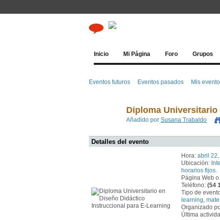
Inicio
Mi Página
Foro
Grupos
Eventos futuros
Eventos pasados
Mis event
Diploma Universitario
Añadido por
Susana Trabaldo
Detalles del evento
Hora:
abril 22
Ubicación:
Int
horarios fijos.
Página Web o
Teléfono:
(54 
Tipo de event
learning
,
mate
Organizado po
Última activid