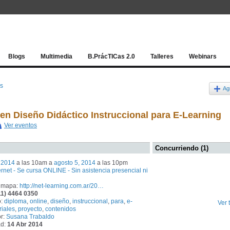
Red socia
Blogs
Multimedia
B.PrácTICas 2.0
Talleres
Webinars
os
Ag
 en Diseño Didáctico Instruccional para E-Learning
Ver eventos
Concurriendo (1)
, 2014
a las 10am a
agosto 5, 2014
a las 10pm
ernet - Se cursa ONLINE - Sin asistencia presencial ni
 mapa:
http://net-learning.com.ar/20…
11) 4464 0350
o:
diploma
,
online
,
diseño
,
instruccional
,
para
,
e-
Ver 
riales
,
proyecto
,
contenidos
r:
Susana Trabaldo
ad:
14 Abr 2014