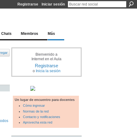
Registrarse
Iniciar sesión
l docente para una educación del siglo XXI
Chats
Miembros
Más
regar
Bienvenido a
Internet en el Aula
Registrarse
o
Inicia la sesión
Un lugar de encuentro para docentes
Cómo ingresar
Normas de la red
Contacto y notificaciones
todos
Aprovecha esta red