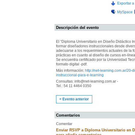
Exportar a 
MySpace
Descripción del evento
El “Diploma Universitario en Diseño Didáctico In
formar diseñadores instruccionales desde divers
adecuarse a los requerimientos actuales de la f
prácticas en cuanto al diseño de cursos en-línea
Se encuentra certificado por la Universidad Tecn
formato digital -pdf.
Más información:
http://net-learning.com.ar/20-
instruccional-para-e-learning
Consultas: info@net-learning.com.ar -
Tel.: 54 11 4464 0350
< Evento anterior
Comentarios
Comentar
Enviar RSVP a Diploma Universitario en D
para añadir comentarios.