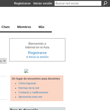
Registrarse
Iniciar sesión
l docente para una educación del siglo XXI
Chats
Miembros
Más
Bienvenido a
Internet en el Aula
Registrarse
o
Inicia la sesión
Un lugar de encuentro para docentes
Cómo ingresar
Normas de la red
Contacto y notificaciones
Aprovecha esta red