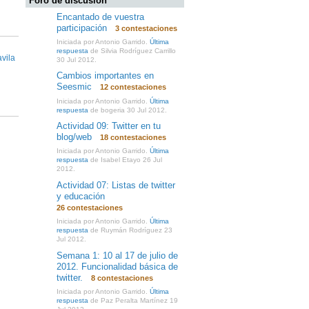
Foro de discusión
Encantado de vuestra
participación
3 contestaciones
Iniciada por Antonio Garrido.
Última
respuesta
de Silvia Rodríguez Carrillo
vila
30 Jul 2012.
Cambios importantes en
Seesmic
12 contestaciones
Iniciada por Antonio Garrido.
Última
respuesta
de bogeria 30 Jul 2012.
Actividad 09: Twitter en tu
blog/web
18 contestaciones
Iniciada por Antonio Garrido.
Última
respuesta
de Isabel Etayo 26 Jul
2012.
Actividad 07: Listas de twitter
y educación
26 contestaciones
Iniciada por Antonio Garrido.
Última
respuesta
de Ruymán Rodríguez 23
Jul 2012.
Semana 1: 10 al 17 de julio de
2012. Funcionalidad básica de
twitter.
8 contestaciones
Iniciada por Antonio Garrido.
Última
respuesta
de Paz Peralta Martínez 19