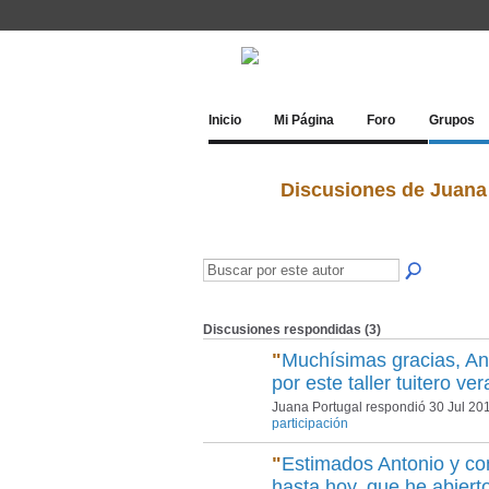
Inicio
Mi Página
Foro
Grupos
Discusiones de Juana
Discusiones respondidas (3)
"
Muchísimas gracias, An
por este taller tuitero v
Juana Portugal respondió 30 Jul 20
participación
"
Estimados Antonio y com
hasta hoy, que he abiert