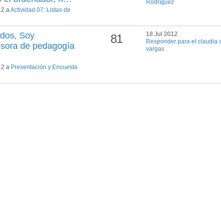
Rodríguez
12 a
Actividad 07: Listas de
odos, Soy
18 Jul 2012
81
Responder para el claudia a
esora de pedagogía
vargas
12 a
Presentación y Encuesta