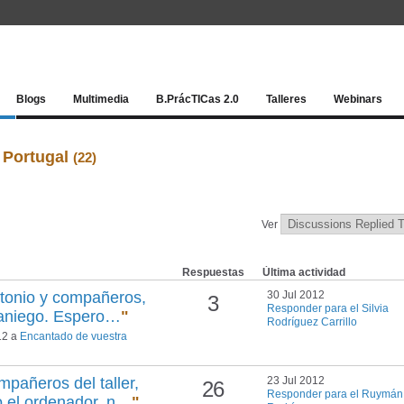
Red socia
Blogs
Multimedia
B.PrácTICas 2.0
Talleres
Webinars
 Portugal
(22)
Ver
Respuestas
Última actividad
tonio y compañeros,
30 Jul 2012
3
Responder para el Silvia
eraniego. Espero…
"
Rodríguez Carrillo
12 a
Encantado de vuestra
pañeros del taller,
23 Jul 2012
26
Responder para el Ruymán
o el ordenador, n…
"