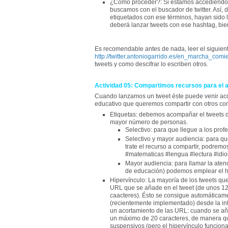
¿Como proceder?: Si estamos accediendo a
buscamos con el buscador de twitter. Así,
etiquetados con ese términos, hayan sido
deberá lanzar tweets con ese hashtag, bie
Es recomendable antes de nada, leer el siguien
http://twitter.antoniogarrido.es/en_marcha_comi
tweets y como descifrar lo escriben otros.
Actividad 05: Compartimos recursos para el a
Cuando lanzamos un tweet éste puede venir aco
educativo que queremos compartir con otros c
Etiquetas: debemos acompañar el tweets d
mayor número de personas.
Selectivo: para que llegue a los prof
Selectivo y mayor audiencia: para qu
trate el recurso a compartir, podre
#matematicas #lengua #lectura #idio
Mayor audiencia: para llamar la ate
de educación) podemos emplear el 
Hipervínculo: La mayoría de los tweets que 
URL que se añade en el tweet (de unos 12-
caacteres). Ésto se consigue automáticame
(recientemente implementado) desde la int
un acortamiento de las URL: cuando se añ
un máximo de 20 caracteres, de manera 
suspensivos (pero el hipervínculo funcion