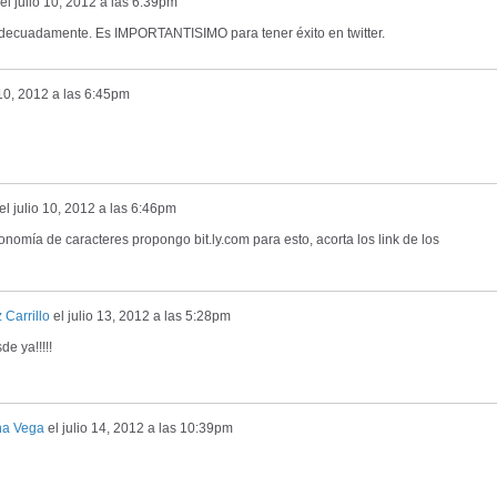
el
julio 10, 2012 a las 6:39pm
 adecuadamente. Es IMPORTANTISIMO para tener éxito en twitter.
 10, 2012 a las 6:45pm
el
julio 10, 2012 a las 6:46pm
onomía de caracteres propongo bit.ly.com para esto, acorta los link de los
 Carrillo
el
julio 13, 2012 a las 5:28pm
de ya!!!!!
na Vega
el
julio 14, 2012 a las 10:39pm