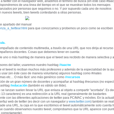
 twitter con el navegador web, añadimos el término de busca (en éste caso #taac
 dispondremos de una linea del tiempo en el que se muestran todos los mensajes
 lanzados por personas que seguimos o no. Y por supuesto cada uno de nosotros
n nuevos tweets, bien tweets contestando a otras personas.
te apartado del manual
enza_a_twittear.html
para que conozcamos y probemos un poco como se escriben
ula.
mpañado de contenido multimedia, a través de una URL que nos dirija al recurso
ompañeros docentes. Cosas que debemos tener en cuenta:
e uno o más hashtag de manera que el tweet sea recibido de manera selectiva y a
esores del taller, usaremos nuestro hashtag
#taactw
e el tweet lo reciban muchos más profesores y además de la especialidad de la qu
mos usar (en éste caso de manera voluntaria) algunos hashtag como #mates
mas etc.... O más fácil: uno más genérico como
#recursos
nción de un gran número de docentes y acompañar al hashtag #recursos (no especí
hashtag
#educación
(también es válido sin tilde).
se lanzan suelen llevar la URL que enlaza al objeto a compartir "acortada". Es deci
13 caracteres) es una redirección a la URL real (generalmente de bastantes
nte con las diferentes aplicaciones de twitter para PC/MAC y móviles. En la actual
erfaz web de twitter (es decir con un navegador y
www.twitter.com
) también se real
ade una URL, la caja en la que escribimos el tweet automáticamente solo cuenta 
que cuando observamos nuestro tweet, comprobamos que la URL aparece con pun
a correctamente).