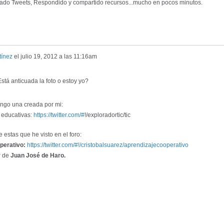
iado Tweets, Respondido y compartido recursos...mucho en pocos minutos.
tínez
el
julio 19, 2012 a las 11:16am
stá anticuada la foto o estoy yo?
ongo una creada por mi:
 educativas:
https://twitter.com/#
!/exploradortic/tic
stas que he visto en el foro:
perativo:
https://twitter.com/#!/cristobalsuarez/aprendizajecooperativo
r
de
Juan José de Haro.