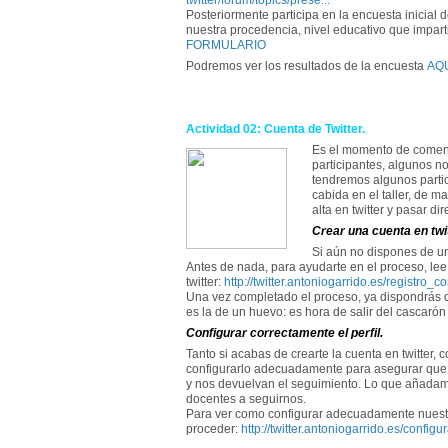
twitter/forum/topics/prese...
Posteriormente participa en la encuesta inicial
nuestra procedencia, nivel educativo que imparti
FORMULARIO
Podremos ver los resultados de la encuesta
AQ
Actividad 02: Cuenta de Twitter.
Es el momento de comenz
participantes, algunos no
tendremos algunos partic
cabida en el taller, de 
alta en twitter y pasar di
Crear una cuenta en twit
Si aún no dispones de un
Antes de nada, para ayudarte en el proceso, lee
twitter:
http://twitter.antoniogarrido.es/registro_
Una vez completado el proceso, ya dispondrás de
es la de un huevo: es hora de salir del cascarón y
Configurar correctamente el perfil.
Tanto si acabas de crearte la cuenta en twitter, 
configurarlo adecuadamente para asegurar que
y nos devuelvan el seguimiento. Lo que añadamos 
docentes a seguirnos.
Para ver como configurar adecuadamente nuestro 
proceder:
http://twitter.antoniogarrido.es/configu