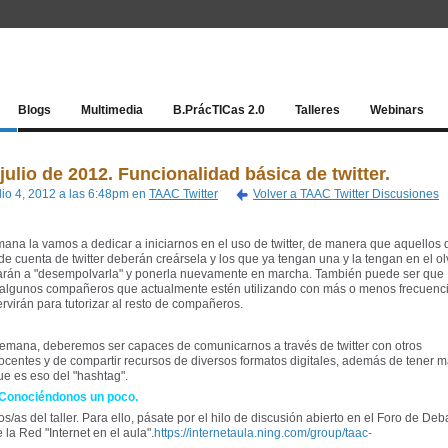
Red socia
Blogs
Multimedia
B.PrácTICas 2.0
Talleres
Webinars
julio de 2012. Funcionalidad básica de twitter.
ulio 4, 2012 a las 6:48pm en
TAAC Twitter
Volver a TAAC Twitter Discusiones
ana la vamos a dedicar a iniciarnos en el uso de twitter, de manera que aquellos
e cuenta de twitter deberán creársela y los que ya tengan una y la tengan en el ol
arán a "desempolvarla" y ponerla nuevamente en marcha. También puede ser que
algunos compañeros que actualmente estén utilizando con más o menos frecuenc
servirán para tutorizar al resto de compañeros.
a semana, deberemos ser capaces de comunicarnos a través de twitter con otros
entes y de compartir recursos de diversos formatos digitales, además de tener m
e es eso del "hashtag".
Conociéndonos un poco.
/as del taller. Para ello, pásate por el hilo de discusión abierto en el Foro de Deb
la Red "Internet en el aula".
https://internetaula.ning.com/group/taac-