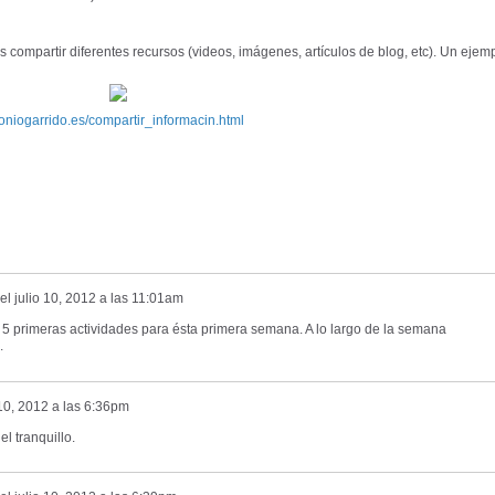
 compartir diferentes recursos (videos, imágenes, artículos de blog, etc). Un ejem
antoniogarrido.es/compartir_informacin.html
el
julio 10, 2012 a las 11:01am
s 5 primeras actividades para ésta primera semana. A lo largo de la semana
.
 10, 2012 a las 6:36pm
 tranquillo.