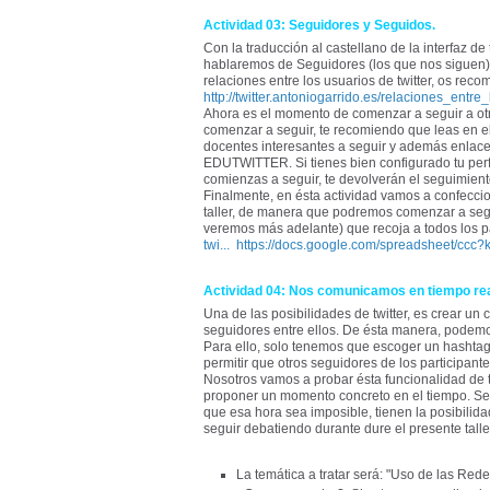
Actividad 03: Seguidores y Seguidos.
Con la traducción al castellano de la interfaz de
hablaremos de Seguidores (los que nos siguen)
relaciones entre los usuarios de twitter, os rec
http://twitter.antoniogarrido.es/relaciones_entr
Ahora es el momento de comenzar a seguir a otr
comenzar a seguir, te recomiendo que leas en 
docentes interesantes a seguir y además enlace 
EDUTWITTER. Si tienes bien configurado tu perf
comienzas a seguir, te devolverán el seguimient
Finalmente, en ésta actividad vamos a confeccio
taller, de manera que podremos comenzar a segui
veremos más adelante) que recoja a todos los p
twi...
https://docs.google.com/spreadsheet/ccc
Actividad 04: Nos comunicamos en tiempo re
Una de las posibilidades de twitter, es crear un
seguidores entre ellos. De ésta manera, podemos
Para ello, solo tenemos que escoger un hashtag e
permitir que otros seguidores de los participan
Nosotros vamos a probar ésta funcionalidad de t
proponer un momento concreto en el tiempo. Se
que esa hora sea imposible, tienen la posibili
seguir debatiendo durante dure el presente talle
La temática a tratar será: "Uso de las Rede