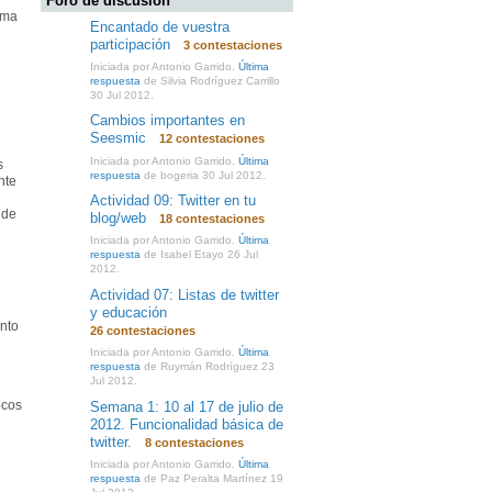
Foro de discusión
ima
Encantado de vuestra
participación
3 contestaciones
Iniciada por Antonio Garrido.
Última
respuesta
de Silvia Rodríguez Carrillo
30 Jul 2012.
Cambios importantes en
Seesmic
12 contestaciones
Iniciada por Antonio Garrido.
Última
s
respuesta
de bogeria 30 Jul 2012.
nte
Actividad 09: Twitter en tu
 de
blog/web
18 contestaciones
Iniciada por Antonio Garrido.
Última
respuesta
de Isabel Etayo 26 Jul
2012.
Actividad 07: Listas de twitter
y educación
ento
26 contestaciones
Iniciada por Antonio Garrido.
Última
respuesta
de Ruymán Rodríguez 23
Jul 2012.
ocos
Semana 1: 10 al 17 de julio de
2012. Funcionalidad básica de
twitter.
8 contestaciones
Iniciada por Antonio Garrido.
Última
respuesta
de Paz Peralta Martínez 19