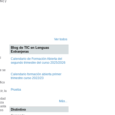
tw) y
Ver todos
Blog de TIC en Lenguas
Extranjeras
l
Calendario de Formación Abierta del
segundo trimestre del curso 2025/2026
e se
Calendario formación abierta primer
trimestre curso 2022/23
fico
Prueba
r, la
idad
Más...
iza
hasta
Distintivo
tos