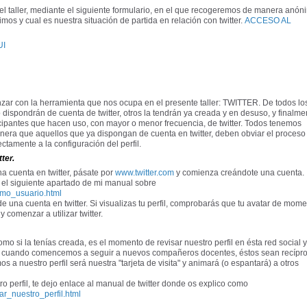
 del taller, mediante el siguiente formulario, en el que recogeremos de manera anón
mos y cual es nuestra situación de partida en relación con twitter.
ACCESO AL
UI
ar con la herramienta que nos ocupa en el presente taller: TWITTER. De todos lo
 dispondrán de cuenta de twitter, otros la tendrán ya creada y en desuso, y finalme
ipantes que hacen uso, con mayor o menor frecuencia, de twitter. Todos tenemos
manera que aquellos que ya dispongan de cuenta en twitter, deben obviar el proceso
rectamente a la configuración del perfil.
ter.
a cuenta en twitter, pásate por
www.twitter.com
y comienza creándote una cuenta.
 el siguiente apartado de mi manual sobre
como_usuario.html
 una cuenta en twitter. Si visualizas tu perfil, comprobarás que tu avatar de mom
 comenzar a utilizar twitter.
como si la tenías creada, es el momento de revisar nuestro perfil en ésta red social y
 cuando comencemos a seguir a nuevos compañeros docentes, éstos sean recípr
a nuestro perfil será nuestra "tarjeta de visita" y animará (o espantará) a otros
perfil, te dejo enlace al manual de twitter donde os explico como
rar_nuestro_perfil.html