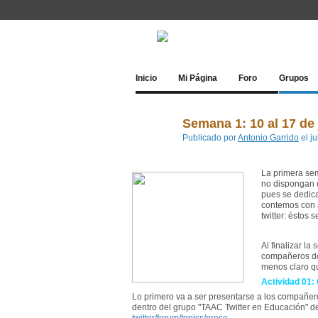
Inicio
Mi Página
Foro
Grupos
Semana 1: 10 al 17 de 
Publicado por
Antonio Garrido
el j
La primera sem
no dispongan d
pues se dedic
contemos con 
twitter: éstos 
Al finalizar l
compañeros doc
menos claro qu
Actividad 01:
Lo primero va a ser presentarse a los compañeros
dentro del grupo "TAAC Twitter en Educación" de 