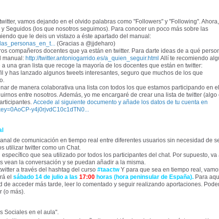
 twitter, vamos dejando en el olvido palabras como "Followers" y "Following". Ahora,
 y Seguidos (los que nosotros seguimos). Para conocer un poco más sobre las
omiendo que le deis un vistazo a éste apartado del manual:
e_las_personas_en_t...
(Gracias a @jjdeharo)
os compañeros docentes que ya están en twitter. Para darte ideas de a qué perso
el manual:
http://twitter.antoniogarrido.es/a_quien_seguir.html
Allí te recomiendo al
a una gran lista que recoge la mayoría de los docentes que están en twitter:
il y has lanzado algunos tweets interesantes, seguro que muchos de los que
o.
nar de manera colaborativa una lista con todos los que estamos participando en e
rnos entre nosotros. Además, yo me encargaré de crear una lista de twitter (algo
articipantes.
Accede al siguiente documento y añade los datos de tu cuenta en
?key=0AoCP-y4j0rjvdC10c1dTN0...
al
 canal de comunicación en tiempo real entre diferentes usuarios sin necesidad de s
 utilizar twitter como un Chat.
specífico que sea utilizado por todos los participantes del chat. Por supuesto, va
tes vean la conversación y se puedan añadir a la misma.
witter a través del hashtag del curso
#taactw
Y para que sea en tiempo real, vamo
rá el
sábado 14 de julio a las
17:00
horas (hora peninsular de España).
Para aqu
dad de acceder más tarde, leer lo comentado y seguir realizando aportaciones. Pod
r (o más).
s Sociales en el aula".