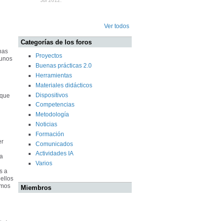
Jul 2012.
Ver todos
Categorías de los foros
nas
Proyectos
gunos
Buenas prácticas 2.0
Herramientas
Materiales didácticos
l
Dispositivos
 que
Competencias
Metodología
Noticias
Formación
er
Comunicados
Actividades IA
 a
Varios
s a
ellos
emos
Miembros