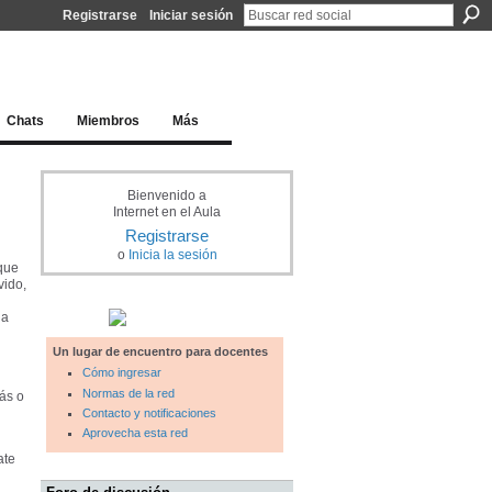
Registrarse
Iniciar sesión
l docente para una educación del siglo XXI
Chats
Miembros
Más
Bienvenido a
Internet en el Aula
Registrarse
o
Inicia la sesión
 que
vido,
ia
Un lugar de encuentro para docentes
Cómo ingresar
Normas de la red
ás o
Contacto y notificaciones
Aprovecha esta red
ate