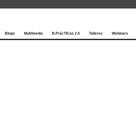
Red socia
Blogs
Multimedia
B.PrácTICas 2.0
Talleres
Webinars