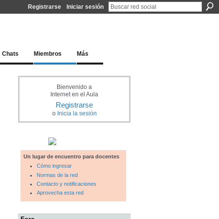
Registrarse
Iniciar sesión
l docente para una educación del siglo XXI
Chats
Miembros
Más
Bienvenido a
Internet en el Aula
Registrarse
o
Inicia la sesión
Un lugar de encuentro para docentes
Cómo ingresar
Normas de la red
Contacto y notificaciones
Aprovecha esta red