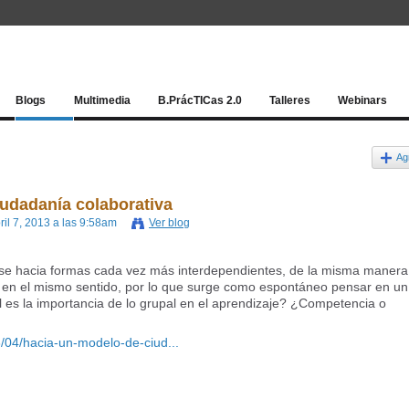
Red socia
Blogs
Multimedia
B.PrácTICas 2.0
Talleres
Webinars
Ag
udadanía colaborativa
ril 7, 2013 a las 9:58am
Ver blog
se hacia formas cada vez más interdependientes, de la misma manera,
 en el mismo sentido, por lo que surge como espontáneo pensar en un
 es la importancia de lo grupal en el aprendizaje? ¿Competencia o
/04/hacia-un-modelo-de-ciud...