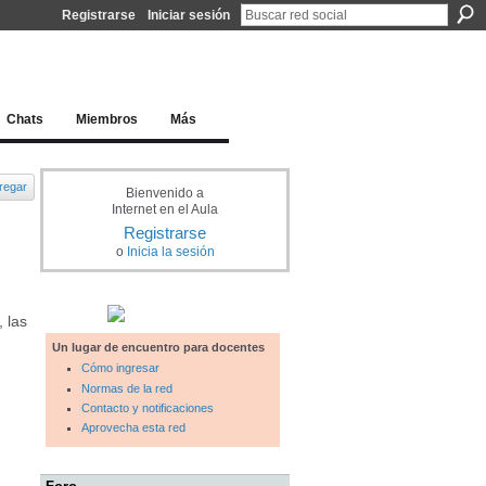
Registrarse
Iniciar sesión
l docente para una educación del siglo XXI
Chats
Miembros
Más
regar
Bienvenido a
Internet en el Aula
Registrarse
o
Inicia la sesión
 las
Un lugar de encuentro para docentes
Cómo ingresar
Normas de la red
Contacto y notificaciones
Aprovecha esta red