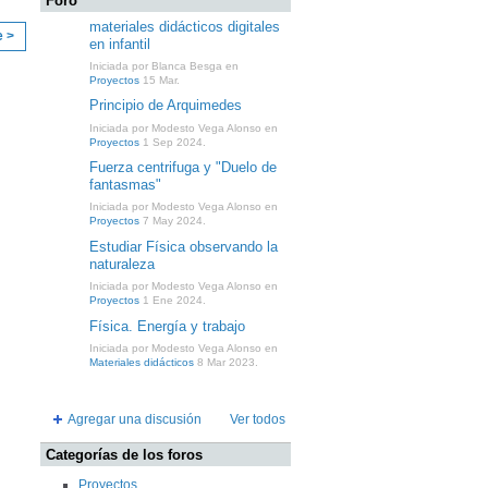
Foro
materiales didácticos digitales
e >
en infantil
Iniciada por Blanca Besga en
Proyectos
15 Mar.
Principio de Arquimedes
Iniciada por Modesto Vega Alonso en
Proyectos
1 Sep 2024.
Fuerza centrifuga y "Duelo de
fantasmas"
Iniciada por Modesto Vega Alonso en
Proyectos
7 May 2024.
Estudiar Física observando la
naturaleza
Iniciada por Modesto Vega Alonso en
Proyectos
1 Ene 2024.
Física. Energía y trabajo
Iniciada por Modesto Vega Alonso en
Materiales didácticos
8 Mar 2023.
Agregar una discusión
Ver todos
Categorías de los foros
Proyectos