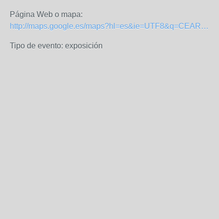
Página Web o mapa:
http://maps.google.es/maps?hl=es&ie=UTF8&q=CEART+TOmas+y+Valiente+Fuenlabrada&hq=CEART+TOmas+y+Valiente&hnear=Fuenlabrada&ll=40.292948,-3.790412&spn=0.015418,0.027423&z=15
Tipo de evento: exposición