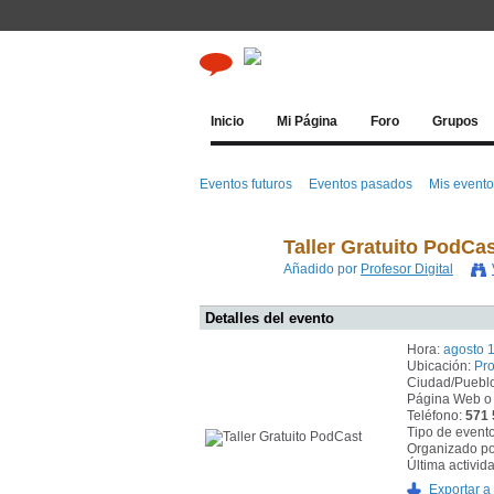
Inicio
Mi Página
Foro
Grupos
Eventos futuros
Eventos pasados
Mis event
Taller Gratuito PodCa
Añadido por
Profesor Digital
Detalles del evento
Hora:
agosto 1
Ubicación:
Pro
Ciudad/Puebl
Página Web o
Teléfono:
571
Tipo de event
Organizado po
Última activid
Exportar a 