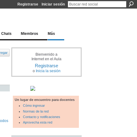
Registrarse
Iniciar sesión
l docente para una educación del siglo XXI
Chats
Miembros
Más
regar
Bienvenido a
Internet en el Aula
Registrarse
o
Inicia la sesión
Un lugar de encuentro para docentes
Cómo ingresar
Normas de la red
Contacto y notificaciones
todos
Aprovecha esta red