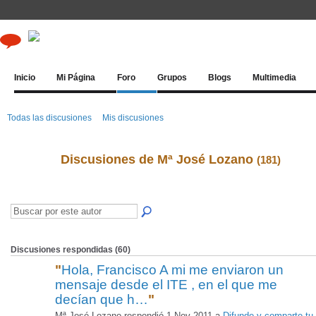
Inicio
Mi Página
Foro
Grupos
Blogs
Multimedia
Todas las discusiones
Mis discusiones
Discusiones de Mª José Lozano
(181)
Discusiones respondidas (60)
"
Hola, Francisco A mi me enviaron un
mensaje desde el ITE , en el que me
decían que h…
"
Mª José Lozano respondió 1 Nov 2011 a
Difunde y comparte tu