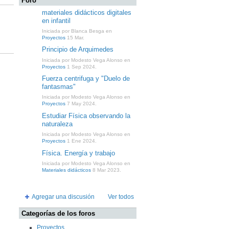
Foro
materiales didácticos digitales
en infantil
Iniciada por Blanca Besga en
Proyectos
15 Mar.
Principio de Arquimedes
Iniciada por Modesto Vega Alonso en
Proyectos
1 Sep 2024.
Fuerza centrifuga y "Duelo de
fantasmas"
Iniciada por Modesto Vega Alonso en
Proyectos
7 May 2024.
Estudiar Física observando la
naturaleza
Iniciada por Modesto Vega Alonso en
Proyectos
1 Ene 2024.
Física. Energía y trabajo
Iniciada por Modesto Vega Alonso en
Materiales didácticos
8 Mar 2023.
Agregar una discusión
Ver todos
Categorías de los foros
Proyectos