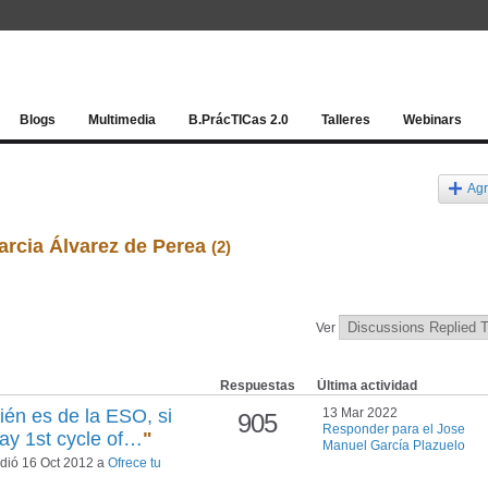
Red socia
Blogs
Multimedia
B.PrácTICas 2.0
Talleres
Webinars
Agr
arcia Álvarez de Perea
(2)
Ver
Respuestas
Última actividad
én es de la ESO, si
13 Mar 2022
905
Responder para el Jose
 hay 1st cycle of…
"
Manuel García Plazuelo
dió 16 Oct 2012 a
Ofrece tu