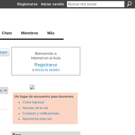
Registrarse
Iniciar sesión
l docente para una educación del siglo XXI
Chats
Miembros
Más
egar
Bienvenido a
Internet en el Aula
Registrarse
o
Inicia la sesión
Un lugar de encuentro para docentes
Cómo ingresar
Normas de la red
Contacto y notificaciones
Aprovecha esta red