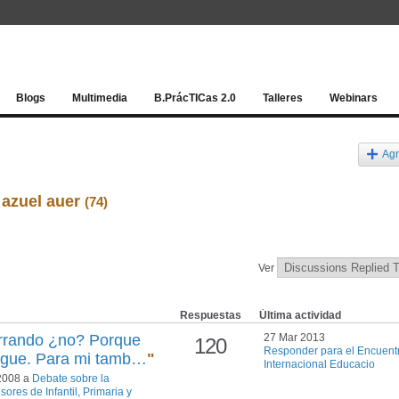
Red socia
Blogs
Multimedia
B.PrácTICas 2.0
Talleres
Webinars
Agr
 azuel auer
(74)
Ver
Respuestas
Última actividad
urrando ¿no? Porque
27 Mar 2013
120
Responder para el Encuent
sigue. Para mi tamb…
"
Internacional Educacio
 2008 a
Debate sobre la
sores de Infantil, Primaria y