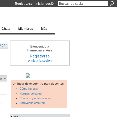
Registrarse
Iniciar sesión
l docente para una educación del siglo XXI
Chats
Miembros
Más
egar
Bienvenido a
Internet en el Aula
Registrarse
o
Inicia la sesión
Un lugar de encuentro para docentes
Cómo ingresar
Normas de la red
Contacto y notificaciones
ro
Aprovecha esta red