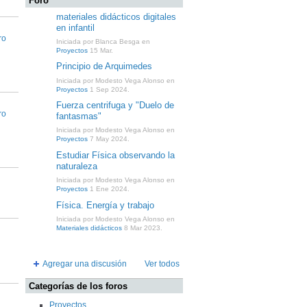
Foro
materiales didácticos digitales
en infantil
ro
Iniciada por Blanca Besga en
Proyectos
15 Mar.
Principio de Arquimedes
Iniciada por Modesto Vega Alonso en
Proyectos
1 Sep 2024.
Fuerza centrifuga y "Duelo de
ro
fantasmas"
Iniciada por Modesto Vega Alonso en
Proyectos
7 May 2024.
Estudiar Física observando la
naturaleza
Iniciada por Modesto Vega Alonso en
Proyectos
1 Ene 2024.
Física. Energía y trabajo
Iniciada por Modesto Vega Alonso en
Materiales didácticos
8 Mar 2023.
Agregar una discusión
Ver todos
Categorías de los foros
Proyectos