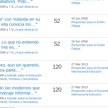
alitativos. Pido…
"
Ortega
 2008 a
Y tú ¿A qué dedicas tu
e" con Yolanda en su
16 Jun 2008
52
Responder para el Emilio
 ella conocía los…
"
Ortega
 2008 a
Y tú ¿A qué dedicas tu
nda. Lo que no entiendo
16 Jun 2008
52
Responder para el Emilio
de mis es…
"
Ortega
 2008 a
Y tú ¿A qué dedicas tu
leo, aun sin quererlo,
27 Mar 2013
120
Responder para el Encuent
otra parte,…
"
Internacional Educacio
2008 a
Debate sobre la formación
nfantil, Primaria y Secundaria
ndo tan modernos que
27 Mar 2013
120
Responder para el Encuent
endizaje informal…
"
Internacional Educacio
2008 a
Debate sobre la formación
nfantil, Primaria y Secundaria