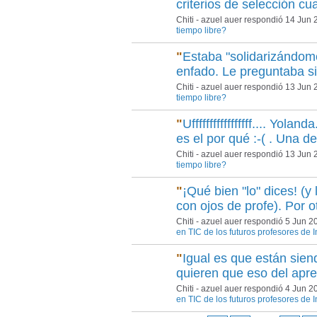
criterios de selección cu
Chiti - azuel auer respondió 14 Jun
tiempo libre?
"
Estaba "solidarizándom
enfado. Le preguntaba si
Chiti - azuel auer respondió 13 Jun
tiempo libre?
"
Ufffffffffffffffff.... Yola
es el por qué :-( . Una 
Chiti - azuel auer respondió 13 Jun
tiempo libre?
"
¡Qué bien "lo" dices! (y 
con ojos de profe). Por 
Chiti - azuel auer respondió 5 Jun 
en TIC de los futuros profesores de I
"
Igual es que están sie
quieren que eso del apr
Chiti - azuel auer respondió 4 Jun 
en TIC de los futuros profesores de I