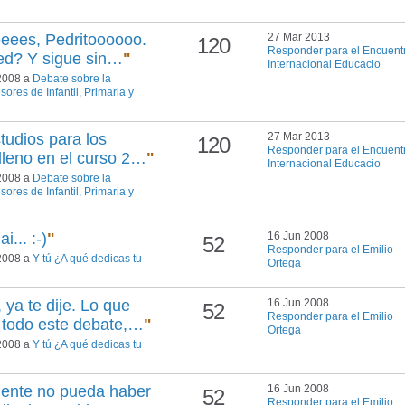
eees, Pedritoooooo.
27 Mar 2013
120
Responder para el Encuent
 red? Y sigue sin…
"
Internacional Educacio
 2008 a
Debate sobre la
sores de Infantil, Primaria y
tudios para los
27 Mar 2013
120
Responder para el Encuent
 lleno en el curso 2…
"
Internacional Educacio
 2008 a
Debate sobre la
sores de Infantil, Primaria y
i... :-)
"
16 Jun 2008
52
Responder para el Emilio
 2008 a
Y tú ¿A qué dedicas tu
Ortega
 ya te dije. Lo que
16 Jun 2008
52
Responder para el Emilio
 todo este debate,…
"
Ortega
 2008 a
Y tú ¿A qué dedicas tu
gente no pueda haber
16 Jun 2008
52
Responder para el Emilio