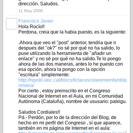
dirección. Saludos.
11 May 2008
Francisco Javier
Hola Rocío!!
Perdona, creia que la habia puesto, es la siguiente:
.Ahora que veo el "post" anterior, tendria que ir
despues del "ok?" no sé por qué no ha salido, lo
puse utilizando la herramienta de "añadir un
enlace" y no sé por qué no ha salido.Te lo pongo
ahora de las dos maneras, antes lo he puesto con
esa opción, ahora la pongo con la opción
"escritura" simplemente:
http://hipolit.xtec.cat/blocs/tictacescolaremeinfantilip
rimaria/
Por cierto , estoy preinscrito en el Congreso
Nacional de Internet en el Aula, en mi Comunidad
Autónoma (Cataluña), nombre de ususario: patxigu.
Saludos Cordiales!!
Pd.- Perdón, por lo de la dirección del Blog, de
hecho en mi perfil del Congreso , sí que aparece,
también en mi página de Internet en el aula: