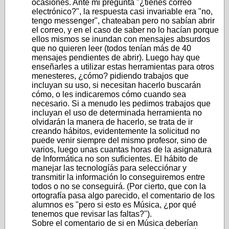
ocasiones. Ante mi pregunta "¿tienes correo
electrónico?", la respuesta casi invariable era "no,
tengo messenger", chateaban pero no sabían abrir
el correo, y en el caso de saber no lo hacían porque
ellos mismos se inundan con mensajes absurdos
que no quieren leer (todos tenían más de 40
mensajes pendientes de abrir). Luego hay que
enseñarles a utilizar estas herramientas para otros
menesteres, ¿cómo? pidiendo trabajos que
incluyan su uso, si necesitan hacerlo buscarán
cómo, o les indicaremos cómo cuando sea
necesario. Si a menudo les pedimos trabajos que
incluyan el uso de determinada herramienta no
olvidarán la manera de hacerlo, se trata de ir
creando hábitos, evidentemente la solicitud no
puede venir siempre del mismo profesor, sino de
varios, luego unas cuantas horas de la asignatura
de Informática no son suficientes. El hábito de
manejar las tecnologíás para selecciónar y
transmitir la información lo conseguiremos entre
todos o no se conseguirá. (Por cierto, que con la
ortografía pasa algo parecido, el comentario de los
alumnos es "pero si esto es Música, ¿por qué
tenemos que revisar las faltas?").
Sobre el comentario de si en Música deberían