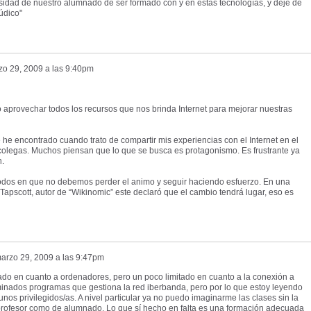
esidad de nuestro alumnado de ser formado con y en estas tecnologías, y deje de
údico"
zo 29, 2009 a las 9:40pm
aprovechar todos los recursos que nos brinda Internet para mejorar nuestras
he encontrado cuando trato de compartir mis experiencias con el Internet en el
 colegas. Muchos piensan que lo que se busca es protagonismo. Es frustrante ya
n.
odos en que no debemos perder el animo y seguir haciendo esfuerzo. En una
Tapscott, autor de “Wikinomic” este declaró que el cambio tendrá lugar, eso es
arzo 29, 2009 a las 9:47pm
pado en cuanto a ordenadores, pero un poco limitado en cuanto a la conexión a
erminados programas que gestiona la red iberbanda, pero por lo que estoy leyendo
s privilegidos/as. A nivel particular ya no puedo imaginarme las clases sin la
 de profesor como de alumnado. Lo que sí hecho en falta es una formación adecuada