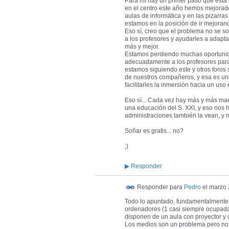
Para mí hay un primer paso que está 
en el centro este año hemos mejorado 
aulas de informática y en las pizarra
estamos en la posición de ir mejorand
Eso sí, creo que el problema no se s
a los profesores y ayudarles a adapt
más y mejor.
Estamos perdiendo muchas oportunid
adecuadamente a los profesores para 
estamos siguiendo este y otros foro
de nuestros compañeros, y esa es una
facilitarles la inmersión hacia un uso 
Eso sí... Cada vez hay más y más mae
una educación del S. XXI, y eso nos ha 
administraciones también la vean, y n
Soñar es gratis... no?
;)
▶
Responder
Responder para
Pedro
el
marzo 
Todo lo apuntado, fundamentalmente e
ordenadores (1 casi siempre ocupada)
disponen de un aula con proyector y 
Los medios son un problema pero no e