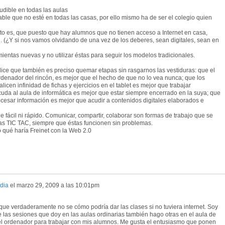
ludible en todas las aulas
le que no esté en todas las casas, por ello mismo ha de ser el colegio quien
sto es, que puesto que hay alumnos que no tienen acceso a Internet en casa,
 (¿Y si nos vamos olvidando de una vez de los deberes, sean digitales, sean en
entas nuevas y no utilizar éstas para seguir los modelos tradicionales.
dice que también es preciso quemar etapas sin rasgarnos las vestiduras: que el
enador del rincón, es mejor que el hecho de que no lo vea nunca; que los
licen infinidad de fichas y ejercicios en el tablet es mejor que trabajar
uda al aula de informática es mejor que estar siempre encerrado en la suya; que
rocesar información es mejor que acudir a contenidos digitales elaborados e
 fácil ni rápido. Comunicar, compartir, colaborar son formas de trabajo que se
s TIC TAC, siempre que éstas funcionen sin problemas.
 qué haría Freinet con la Web 2.0
dia
el
marzo 29, 2009 a las 10:01pm
que verdaderamente no se cómo podría dar las clases si no tuviera internet. Soy
e las sesiones que doy en las aulas ordinarias también hago otras en el aula de
o el ordenador para trabajar con mis alumnos. Me gusta el entusiasmo que ponen