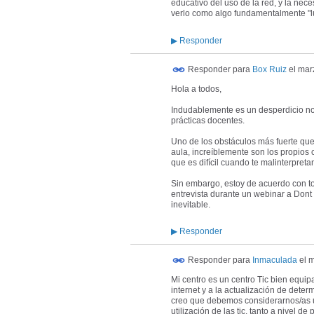
educativo del uso de la red, y la nec
verlo como algo fundamentalmente "l
▶
Responder
Responder para
Box Ruiz
el
mar
Hola a todos,
Indudablemente es un desperdicio no 
prácticas docentes.
Uno de los obstáculos más fuerte que 
aula, increíblemente son los propios
que es difícil cuando te malinterpreta
Sin embargo, estoy de acuerdo con t
entrevista durante un webinar a Dont 
inevitable.
▶
Responder
Responder para
Inmaculada
el
m
Mi centro es un centro Tic bien equi
internet y a la actualización de det
creo que debemos considerarnos/as uno
utilización de las tic, tanto a nivel