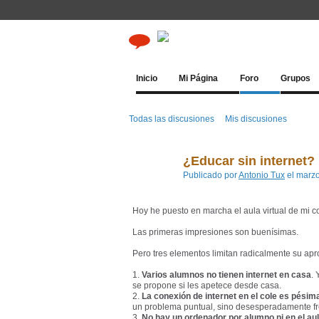
Inicio
Mi Página
Foro
Grupos
Todas las discusiones
Mis discusiones
¿Educar sin internet
Publicado por
Antonio Tux
el marzo
Hoy he puesto en marcha el aula virtual de mi c
Las primeras impresiones son buenísimas.
Pero tres elementos limitan radicalmente su ap
1.
Varios alumnos no tienen internet en casa
. 
se propone si les apetece desde casa.
2.
La conexión de internet en el cole es pésim
un problema puntual, sino desesperadamente fr
3.
No hay un ordenador por alumno ni en el au