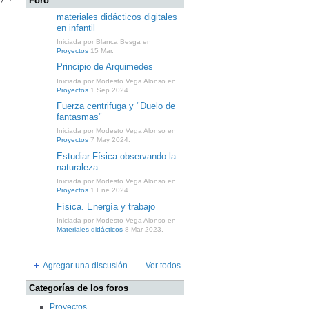
Foro
materiales didácticos digitales
en infantil
Iniciada por Blanca Besga en
Proyectos
15 Mar.
Principio de Arquimedes
Iniciada por Modesto Vega Alonso en
Proyectos
1 Sep 2024.
Fuerza centrifuga y "Duelo de
fantasmas"
Iniciada por Modesto Vega Alonso en
Proyectos
7 May 2024.
Estudiar Física observando la
naturaleza
Iniciada por Modesto Vega Alonso en
Proyectos
1 Ene 2024.
Física. Energía y trabajo
Iniciada por Modesto Vega Alonso en
Materiales didácticos
8 Mar 2023.
Agregar una discusión
Ver todos
Categorías de los foros
Proyectos