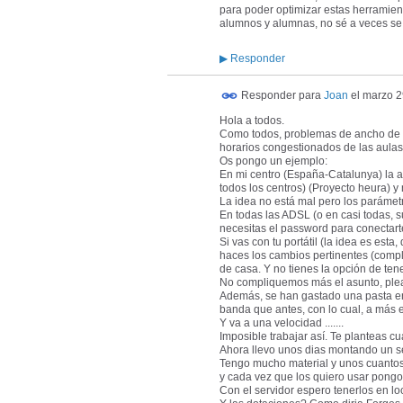
para poder optimizar estas herramien
alumnos y alumnas, no sé a veces se
▶
Responder
Responder para
Joan
el
marzo 2
Hola a todos.
Como todos, problemas de ancho de 
horarios congestionados de las aulas
Os pongo un ejemplo:
En mi centro (España-Catalunya) la a
todos los centros) (Proyecto heura) y
La idea no está mal pero los parámet
En todas las ADSL (o en casi todas, s
necesitas el password para conectarte
Si vas con tu portátil (la idea es est
haces los cambios pertinentes (comple
de casa. Y no tienes la opción de ten
No compliquemos más el asunto, ple
Además, se han gastado una pasta en 
banda que antes, con lo cual, a más 
Y va a una velocidad .......
Imposible trabajar así. Te planteas c
Ahora llevo unos dias montando un se
Tengo mucho material y unos cuanto
y cada vez que los quiero usar pongo 
Con el servidor espero tenerlos en lo