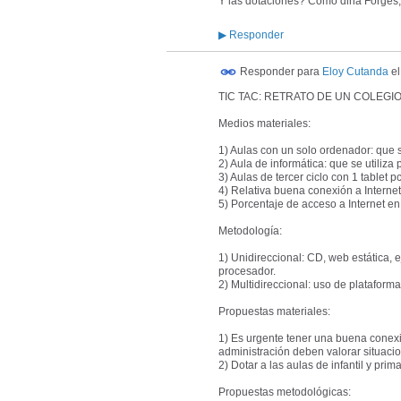
Y las dotaciones? Como diria Forges, 
▶
Responder
Responder para
Eloy Cutanda
e
TIC TAC: RETRATO DE UN COLEGI
Medios materiales:
1) Aulas con un solo ordenador: que 
2) Aula de informática: que se utiliz
3) Aulas de tercer ciclo con 1 tablet 
4) Relativa buena conexión a Internet
5) Porcentaje de acceso a Internet e
Metodología:
1) Unidireccional: CD, web estática, e
procesador.
2) Multidireccional: uso de plataform
Propuestas materiales:
1) Es urgente tener una buena conexió
administración deben valorar situacio
2) Dotar a las aulas de infantil y prim
Propuestas metodológicas: