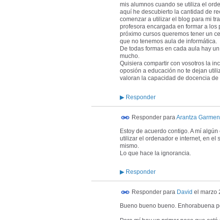
mis alumnos cuando se utiliza el orde
aquí he descubierto la cantidad de re
comenzar a utilizar el blog para mi 
profesora encargada en formar a los pr
próximo cursos queremos tener un cen
que no tenemos aula de informática.
De todas formas en cada aula hay un o
mucho.
Quisiera compartir con vosotros la i
oposión a educación no te dejan utili
valoran la capacidad de docencia de l
▶
Responder
Responder para
Arantza Garmen
Estoy de acuerdo contigo. A mí algú
utilizar el ordenador e internet, en el
mismo.
Lo que hace la ignorancia.
▶
Responder
Responder para
David
el
marzo 
Bueno bueno bueno. Enhorabuena por e