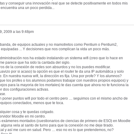
tas y conseguir una innovación real que se detecte positivamente en todos mis
 encuentra una un poco perdida...
9, 2009 a las 9:48pm
banda, de equipos actuales y no mamotretos como Pentium o Pentium2,
 equipadas ... Y decisiones que nos complican la vida un poco más.
dministración nos ha estado instalando un sistema wifi (creo que lo hace en
 me parece que ha sido la cantada del siglo.
ros de la conexión de redes son absurdos y no los puedes modificar.
uavizo por si acaso) la opción es que el router te da una IP automática y solo
. En nuestra nueva wifi, la dirección es fija. Una por profe? Y los alumnos?
a, que los profes o los alumnos podamos trabajar con nuestros propios equipos) y
jos para la mayoria de los mortales) te das cuenta que ahora no te funciona la
er dos configuraciones activas.
ase.
poner puntos wifi por todo el centro pero .... seguimos con el mismo ancho de
equipos conectados, menos que te toca.
ualquier cosa y te quedas colgado.
rvidor Moodle en mi centro.
s exámenes montados (cuestionarios de ciencias de primero de ESO) en Moodle
alguna vela al santo de turno para que la conexión no me deje tirado.
cal y así me curo en salud. Pero .... eso no es lo que pretendemos, no?