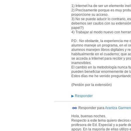
1) Internet ha de ser un elemento ine
2) Precisamente porque es muy probab
proporcione su acceso.
3) No se puede aducir lo contrario, e
debemos ser cautos con su extensión.
papel?)
4) Trabajar al modo nuevo con herrami
P.D.: No obstante, la experiencia me 
alumno maneje un programa, en el ord
alumnos manejen libros digitales y rea
habitualmente en el cuaderno; que ac
se acceda a Internet para recibir y p
inamovibles.
El cambio en la metodología nunca fue
pueden beneficiar enormemente de la
Estos días me he venido preguntando
(Perdón por la extensión)
▶
Responder
Responder para
Arantza Garmen
Hola, buenas noches.
Respecto a este tema quiero deciros 
profesora de Ed. Especial y a parte d
apoyo. En la mayoría de ellas utiliz