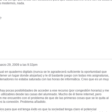
es modernos, nada.
?
arzo 29, 2009 a las 9:32pm
ual en quaderns digitals (nunca se le agradecerá suficiente la oportunidad que
ener un lugar donde alojarlas) y le dí bastante juego con todas mis asignaturas,
rdenadores no estaba saturada con las horas de informática. Creo que es un muy
y hay pocas posibilidades de acceder a ese recurso (por congestión horaria) y me
utilizables desde las casas del alumnado. Mucho de él tiene internet, pero
ón me encuentro con el problema de que de las primeras cosas que se le quita al
s la conexión. Problema añadido.
ios para que est tenga éxito es que la sociedad tenga claro el potencial