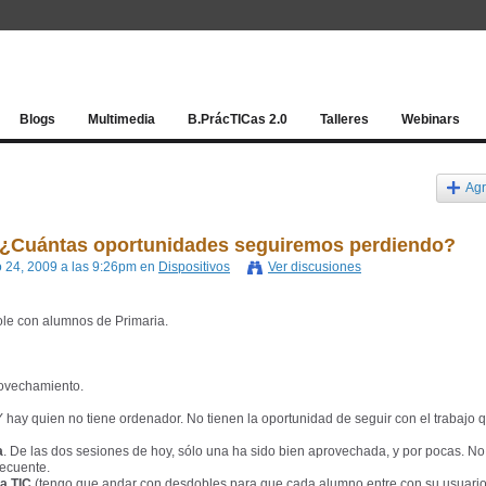
Red socia
Blogs
Multimedia
B.PrácTICas 2.0
Talleres
Webinars
Agr
? ¿Cuántas oportunidades seguiremos perdiendo?
 24, 2009 a las 9:26pm en
Dispositivos
Ver discusiones
ole con alumnos de Primaria.
rovechamiento.
Y hay quien no tiene ordenador. No tienen la oportunidad de seguir con el trabajo 
a
. De las dos sesiones de hoy, sólo una ha sido bien aprovechada, y por pocas. No
ecuente.
la TIC
(tengo que andar con desdobles para que cada alumno entre con su usuario