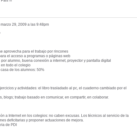
Pais !!!
l
marzo 29, 2009 a las 9:48pm
O
se aprovecha para el trabajo por rincones
a para el acceso a programas o páginas web
pc por alumno, buena conexión a internet, proyector y pantalla digital
 en todo el colegio
n casa de los alumnos: 50%
jercicios y actividades: el libro trasladado al pc, el cuaderno cambiado por el
as, blogs; trabajo basado en comunicar, en compartir, en colaborar.
n a Internet en los colegios: no caben excusas. Los técnicos al servicio de la
nes deficitarias y proponer actuaciones de mejora.
aria de PDI