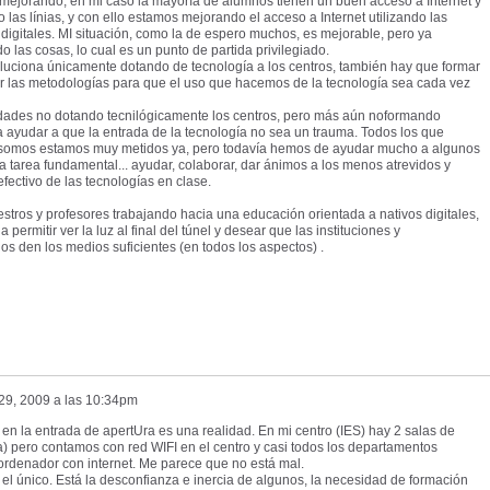
mejorando, en mi caso la mayoría de alumnos tienen un buen acceso a Internet y
las línias, y con ello estamos mejorando el acceso a Internet utilizando las
s digitales. MI situación, como la de espero muchos, es mejorable, pero ya
o las cosas, lo cual es un punto de partida privilegiado.
oluciona únicamente dotando de tecnología a los centros, también hay que formar
ar las metodologías para que el uso que hacemos de la tecnología sea cada vez
ades no dotando tecnilógicamente los centros, pero más aún noformando
ayudar a que la entrada de la tecnología no sea un trauma. Todos los que
s somos estamos muy metidos ya, pero todavía hemos de ayudar mucho a algunos
 tarea fundamental... ayudar, colaborar, dar ánimos a los menos atrevidos y
efectivo de las tecnologías en clase.
stros y profesores trabajando hacia una educación orientada a nativos digitales,
permitir ver la luz al final del túnel y desear que las instituciones y
os den los medios suficientes (en todos los aspectos) .
29, 2009 a las 10:34pm
n la entrada de apertUra es una realidad. En mi centro (IES) hay 2 salas de
 pero contamos con red WIFI en el centro y casi todos los departamentos
ordenador con internet. Me parece que no está mal.
l único. Está la desconfianza e inercia de algunos, la necesidad de formación