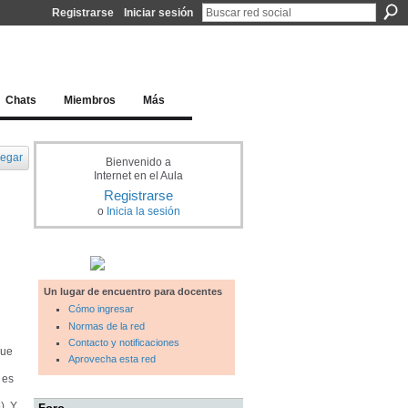
Registrarse
Iniciar sesión
l docente para una educación del siglo XXI
Chats
Miembros
Más
egar
Bienvenido a
Internet en el Aula
Registrarse
o
Inicia la sesión
Un lugar de encuentro para docentes
Cómo ingresar
Normas de la red
Contacto y notificaciones
que
Aprovecha esta red
 es
). Y