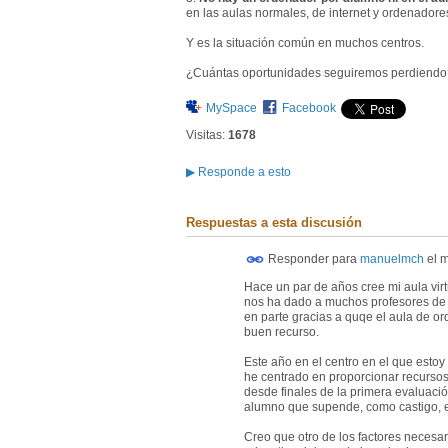
en las aulas normales, de internet y ordenador
Y es la situación común en muchos centros.
¿Cuántas oportunidades seguiremos perdiendo
MySpace
Facebook
Visitas:
1678
▶
Responde a esto
Respuestas a esta discusión
Responder para
manuelmch
el
m
Hace un par de años cree mi aula virt
nos ha dado a muchos profesores de t
en parte gracias a quqe el aula de o
buen recurso.
Este año en el centro en el que esto
he centrado en proporcionar recursos 
desde finales de la primera evaluaci
alumno que supende, como castigo, e
Creo que otro de los factores necesar