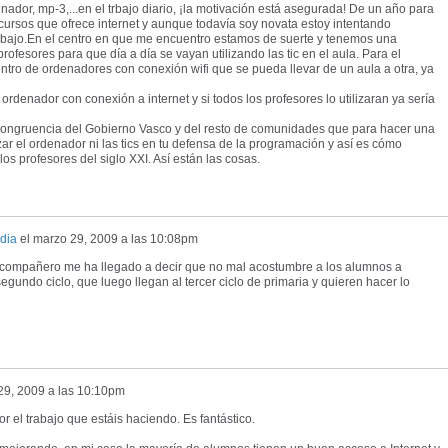
nador, mp-3,...en el trbajo diario, ¡la motivación está asegurada! De un año para
cursos que ofrece internet y aunque todavía soy novata estoy intentando
trabajo.En el centro en que me encuentro estamos de suerte y tenemos una
ofesores para que día a día se vayan utilizando las tic en el aula. Para el
tro de ordenadores con conexión wifi que se pueda llevar de un aula a otra, ya
rdenador con conexión a internet y si todos los profesores lo utilizaran ya sería
ncongruencia del Gobierno Vasco y del resto de comunidades que para hacer una
zar el ordenador ni las tics en tu defensa de la programación y así es cómo
os profesores del siglo XXI. Así están las cosas.
dia
el
marzo 29, 2009 a las 10:08pm
n compañero me ha llegado a decir que no mal acostumbre a los alumnos a
 segundo ciclo, que luego llegan al tercer ciclo de primaria y quieren hacer lo
29, 2009 a las 10:10pm
l trabajo que estáis haciendo. Es fantástico.