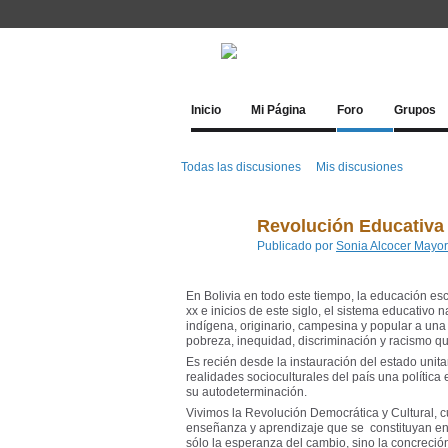
Inicio
Mi Página
Foro
Grupos
Todas las discusiones
Mis discusiones
Revolución Educativa
Publicado por
Sonia Alcocer Mayo
En Bolivia en todo este tiempo, la educación esc
xx e inicios de este siglo, el sistema educativo
indígena, originario, campesina y popular a un
pobreza, inequidad, discriminación y racismo qu
Es recién desde la instauración del estado unita
realidades socioculturales del país una política
su autodeterminación.
Vivimos la Revolución Democrática y Cultural, cu
enseñanza y aprendizaje que se constituyan en 
sólo la esperanza del cambio, sino la concreció