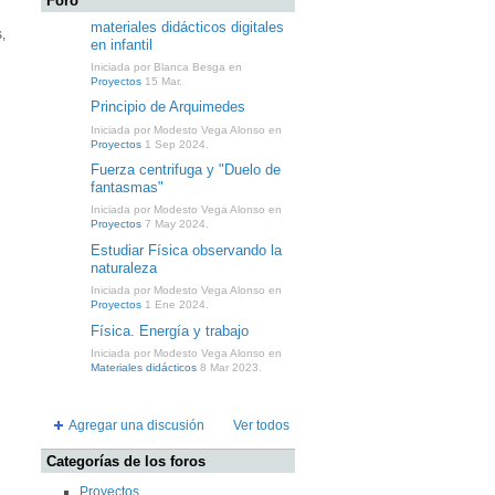
Foro
materiales didácticos digitales
,
en infantil
Iniciada por Blanca Besga en
Proyectos
15 Mar.
Principio de Arquimedes
Iniciada por Modesto Vega Alonso en
Proyectos
1 Sep 2024.
Fuerza centrifuga y "Duelo de
fantasmas"
Iniciada por Modesto Vega Alonso en
Proyectos
7 May 2024.
Estudiar Física observando la
naturaleza
Iniciada por Modesto Vega Alonso en
Proyectos
1 Ene 2024.
Física. Energía y trabajo
Iniciada por Modesto Vega Alonso en
Materiales didácticos
8 Mar 2023.
Agregar una discusión
Ver todos
Categorías de los foros
Proyectos