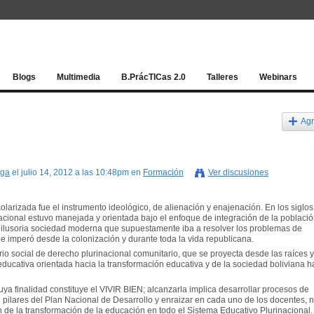
Red socia
Blogs
Multimedia
B.PrácTICas 2.0
Talleres
Webinars
Agr
rga
el julio 14, 2012 a las 10:48pm en
Formación
Ver discusiones
olarizada fue el instrumento ideológico, de alienación y enajenación. En los siglos 
 nacional estuvo manejada y orientada bajo el enfoque de integración de la poblaci
a ilusoria sociedad moderna que supuestamente iba a resolver los problemas de
e imperó desde la colonización y durante toda la vida republicana.
rio social de derecho plurinacional comunitario, que se proyecta desde las raíces y
 educativa orientada hacia la transformación educativa y de la sociedad boliviana h
ya finalidad constituye el VIVIR BIEN; alcanzarla implica desarrollar procesos de
pilares del Plan Nacional de Desarrollo y enraizar en cada uno de los docentes, 
n de la transformación de la educación en todo el Sistema Educativo Plurinacional.