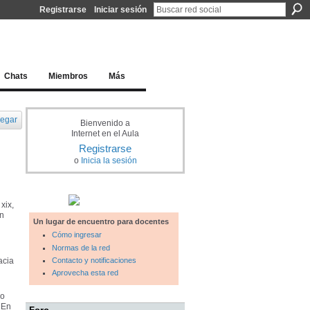
Registrarse
Iniciar sesión
l docente para una educación del siglo XXI
Chats
Miembros
Más
egar
Bienvenido a
Internet en el Aula
Registrarse
o
Inicia la sesión
xix,
ón
Un lugar de encuentro para docentes
Cómo ingresar
Normas de la red
acia
Contacto y notificaciones
Aprovecha esta red
no
 En